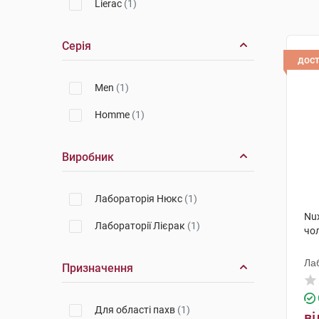
Lierac
(1)
Серія
дос
Men
(1)
Homme
(1)
Виробник
Лабораторія Нюкс
(1)
Nu
Лабораторії Лієрак
(1)
чол
Ла
Призначення
Для області пахв
(1)
ві