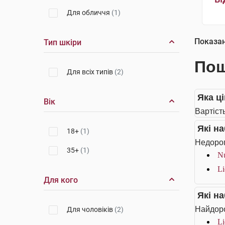
Для обличчя
(1)
Показа
Тип шкіри
Пош
Для всіх типів
(2)
Яка ц
Вік
Вартіст
Які н
18+
(1)
Недорог
35+
(1)
Nu
Li
Для кого
Які н
Найдоро
Для чоловіків
(2)
Li