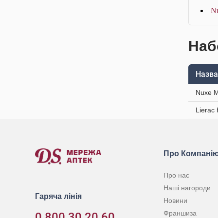
Nu
Наб
Назва
Nuxe M
Lierac
Про Компані
Про нас
Наші нагороди
Гаряча лінія
Новини
Франшиза
0 800 30 20 60