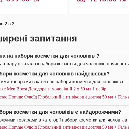
грн
грн
КУПИТИ
КУПИТИ
но
2
з
2
ирені запитання
іна на набори косметки для чоловіків ?
ь товару в каталозі набори косметки для чоловіків починаєтьс
абори косметки для чоловіків найдешевші?
ими товарами в категорії набори косметки для чоловіків є:
xe Men Boost Дезодорант чоловічий 2 х 50 мл 1 набір
erac Homme Флюїд Глобальний антивіковий догляд 50 мл + Гель д
абори косметки для чоловіків є найдорожчими?
жчими товарами в категорії набори косметки для чоловіків 
erac Homme Флюїд Глобальний антивіковий догляд 50 мл + Гель д