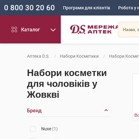
0 800 30 20 60
Програми для клієнтів
Робота у 
Каталог
Аптека D.S.
Набори Косметики
Набори Космет
Набори косметки
для чоловіків у
Жовкві
Бренд
Nuxe
(1)