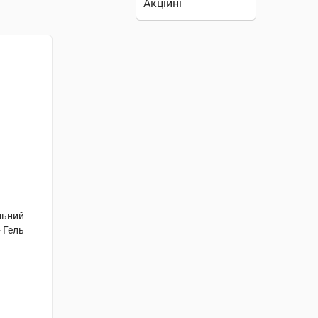
льний
 Гель