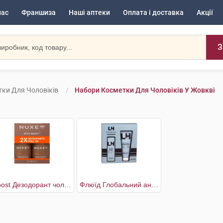
нас
Франшиза
Наші аптеки
Оплата і доставка
Акції
З
ки Для Чоловіків
Набори Косметки Для Чоловіків У Жовкві
Boost Дезодорант чоловічий 2 х 50 мл
Флюїд Глобальний антивіковий догляд 50 мл + Гель для душу 200 мл