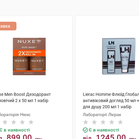
тавка
xe Men Boost Дезодорант
Lierac Homme Флюїд Глоба
овічий 2 х 50 мл 1 набір
антивіковий догляд 50 мл +
для душу 200 мл 1 набір
бораторія Нюкс
Лабораторії Лієрак
Є в наявності
Є в наявності
899.00
1245.00
д
від