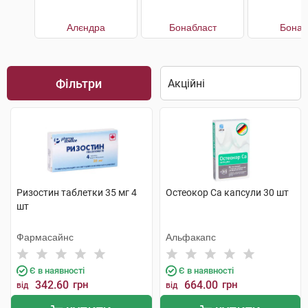
Алєндра
Бонабласт
Бонап
Фільтри
Ризостин таблетки 35 мг 4
Остеокор Cа капсули 30 шт
шт
Фармасайнс
Альфакапс
Є в наявності
Є в наявності
342.60
грн
664.00
грн
від
від