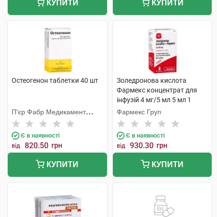
КУПИТИ
КУПИТИ
Остеогенон таблетки 40 шт
Золедронова кислота
Фармекс концентрат для
інфузій 4 мг/5 мл 5 мл 1
флакон
П'єр Фабр Медикамент
Фармекс Груп
Продакшн
Є в наявності
Є в наявності
820.50
грн
930.30
грн
від
від
КУПИТИ
КУПИТИ