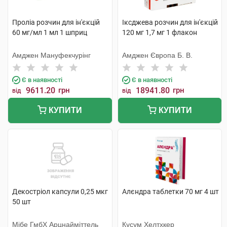
Проліа розчин для ін'єкцій
Іксджева розчин для ін'єкцій
60 мг/мл 1 мл 1 шприц
120 мг 1,7 мг 1 флакон
Амджен Мануфекчурінг
Амджен Європа Б. В.
Є в наявності
Є в наявності
9611.20
грн
18941.80
грн
від
від
КУПИТИ
КУПИТИ
Декостріол капсули 0,25 мкг
Алєндра таблетки 70 мг 4 шт
50 шт
Мібе ГмбХ Арцнайміттель
Кусум Хелтхкер