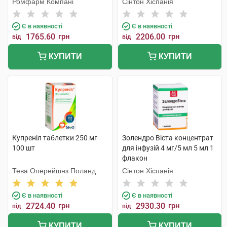
Ромфарм Компані
Сінтон Хіспанія
Є в наявності
Є в наявності
1765.60
грн
2206.00
грн
від
від
КУПИТИ
КУПИТИ
Купреніл таблетки 250 мг
Золендро Віста концентрат
100 шт
для інфузій 4 мг/5 мл 5 мл 1
флакон
Тева Оперейшнз Поланд
Сінтон Хіспанія
Є в наявності
Є в наявності
2724.40
грн
2930.30
грн
від
від
КУПИТИ
КУПИТИ