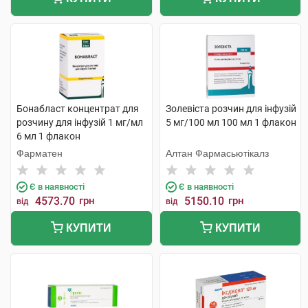
Бонабласт концентрат для
Золевіста розчин для інфузій
розчину для інфузій 1 мг/мл
5 мг/100 мл 100 мл 1 флакон
6 мл 1 флакон
Фарматен
Алтан Фармасьютікалз
Є в наявності
Є в наявності
4573.70
грн
5150.10
грн
від
від
КУПИТИ
КУПИТИ