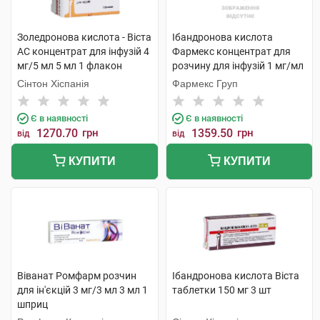
Золедронова кислота - Віста
Ібандронова кислота
АС концентрат для інфузій 4
Фармекс концентрат для
мг/5 мл 5 мл 1 флакон
розчину для інфузій 1 мг/мл
6 мл 1 флакон
Сінтон Хіспанія
Фармекс Груп
Є в наявності
Є в наявності
1270.70
грн
1359.50
грн
від
від
КУПИТИ
КУПИТИ
Віванат Ромфарм розчин
Ібандронова кислота Віста
для ін'єкцій 3 мг/3 мл 3 мл 1
таблетки 150 мг 3 шт
шприц