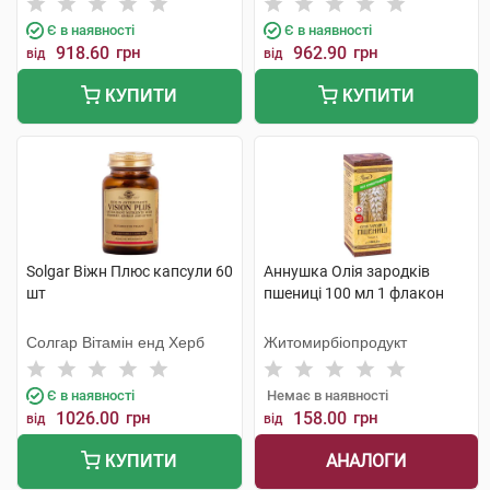
Є в наявності
Є в наявності
918.60
грн
962.90
грн
від
від
КУПИТИ
КУПИТИ
Solgar Віжн Плюс капсули 60
Аннушка Олія зародків
шт
пшениці 100 мл 1 флакон
Солгар Вітамін енд Херб
Житомирбіопродукт
Є в наявності
Немає в наявності
1026.00
грн
158.00
грн
від
від
АНАЛОГИ
КУПИТИ