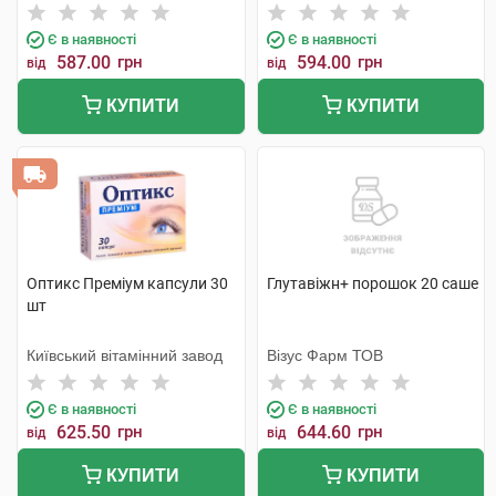
Є в наявності
Є в наявності
587.00
грн
594.00
грн
від
від
КУПИТИ
КУПИТИ
Оптикс Преміум капсули 30
Глутавіжн+ порошок 20 саше
шт
Київський вітамінний завод
Візус Фарм ТОВ
Є в наявності
Є в наявності
625.50
грн
644.60
грн
від
від
КУПИТИ
КУПИТИ