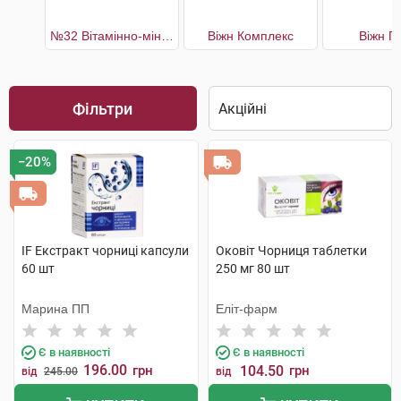
№32 Вітамінно-мінеральний комплекс Підтримка здоров'я очей
Віжн Комплекс
Віжн П
Фільтри
−20%
IF Екстракт чорниці капсули
Оковіт Чорниця таблетки
60 шт
250 мг 80 шт
Марина ПП
Еліт-фарм
Є в наявності
Є в наявності
196.00
грн
104.50
грн
від
245.00
від