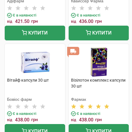
Адіфарм
Квайссер Фарма
Є в наявності
Є в наявності
421.50
грн
436.00
грн
від
від
КУПИТИ
КУПИТИ
Вітайф капсули 30 шт
Візілотон комплекс капсули
30 шт
Бовіос фарм
Фармак
Є в наявності
Є в наявності
438.00
грн
438.00
грн
від
від
КУПИТИ
КУПИТИ