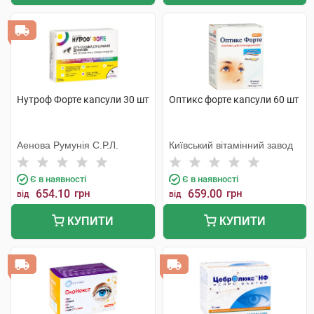
Нутроф Форте капсули 30 шт
Оптикс форте капсули 60 шт
Аенова Румунія С.Р.Л.
Київський вітамінний завод
Є в наявності
Є в наявності
654.10
грн
659.00
грн
від
від
КУПИТИ
КУПИТИ