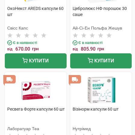
ОкоНекст AREDS капсули 60
Цебролюкс НФ порошок 30
шт
саше
Свісс Капс
Ай-Сі-Ен Польфа Жешув
Є в наявності
Є в наявності
670.00
грн
805.90
грн
від
від
КУПИТИ
КУПИТИ
Ресвега Форте капсули 60 шт
Візінорм капсули 60 шт
Лаборатуар Теа
Нутрімед