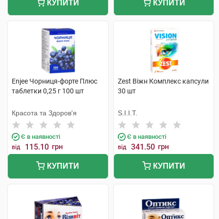
КУПИТИ
КУПИТИ
Enjee Чорниця-форте Плюс
Zest Віжн Комплекс капсули
таблетки 0,25 г 100 шт
30 шт
Красота та Здоров'я
S.I.I.T.
Є в наявності
Є в наявності
115.10
грн
341.50
грн
від
від
КУПИТИ
КУПИТИ