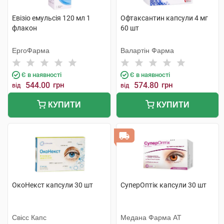
Евізіо емульсія 120 мл 1
Офтаксантин капсули 4 мг
флакон
60 шт
ЕргоФарма
Валартін Фарма
Є в наявності
Є в наявності
544.00
грн
574.80
грн
від
від
КУПИТИ
КУПИТИ
ОкоНекст капсули 30 шт
СуперОптік капсули 30 шт
Свісс Капс
Медана Фарма АТ