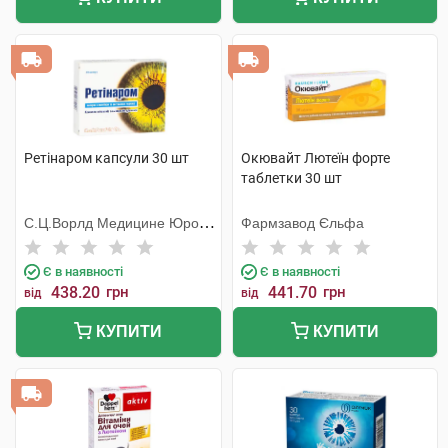
Ретінаром капсули 30 шт
Окювайт Лютеїн форте
таблетки 30 шт
С.Ц.Ворлд Медицине Юропе
Фармзавод Єльфа
С.Р.Л.
Є в наявності
Є в наявності
438.20
грн
441.70
грн
від
від
КУПИТИ
КУПИТИ