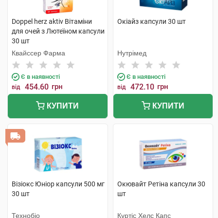
Doppel herz aktiv Вітаміни
Окіайз капсули 30 шт
для очей з Лютеїном капсули
30 шт
Квайссер Фарма
Нутрімед
Є в наявності
Є в наявності
454.60
грн
472.10
грн
від
від
КУПИТИ
КУПИТИ
Візіокс Юніор капсули 500 мг
Окювайт Ретіна капсули 30
30 шт
шт
Технобіо
Куртіс Хелс Капс