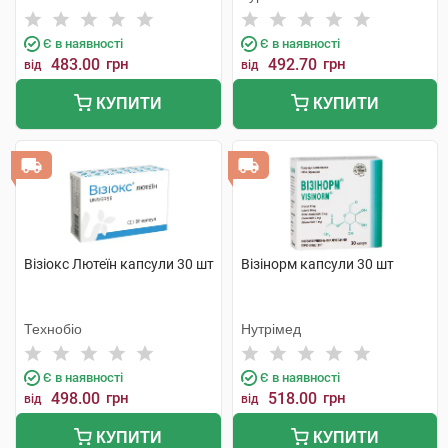
Є в наявності
Є в наявності
483.00
грн
492.70
грн
від
від
КУПИТИ
КУПИТИ
Візіокс Лютеїн капсули 30 шт
Візінорм капсули 30 шт
Технобіо
Нутрімед
Є в наявності
Є в наявності
498.00
грн
518.00
грн
від
від
КУПИТИ
КУПИТИ