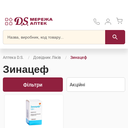
Аптека D.S.
Довідник Ліків
Зинацеф
Зинацеф
Фільтри