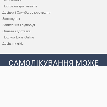
Програми для клієнтів
Довідка і Служба резервування
Застосунок
Запитання і відповіді
Оплата і доставка
Послуга Likar Online
Довідник ліків
САМОЛІКУВАННЯ МОЖЕ
БУТИ ШКІДЛИВИМ ДЛЯ
ВАШОГО ЗДОРОВ’Я
ПЕРЕД ЗАСТОСУВАННЯМ ПРЕПАРАТУ
ПРОКОНСУЛЬТУЙТЕСЯ З ЛІКАРЕМ
© 2020 - 2026 Аптека D.S. Усі права захищені