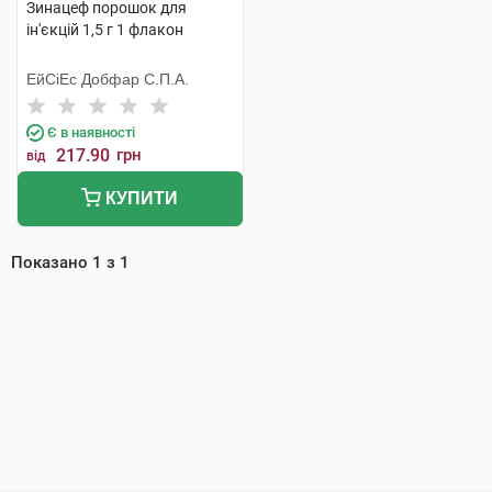
Зинацеф порошок для
ін'єкцій 1,5 г 1 флакон
ЕйСіЕс Добфар С.П.А.
Є в наявності
217.90
грн
від
КУПИТИ
Показано
1
з
1