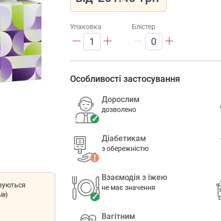
Упаковка
Блістер
1
0
Особливості застосування
Дорослим
дозволено
Діабетикам
з обережністю
Взаємодія з їжею
овуються
не має значення
ів
)
Вагітним