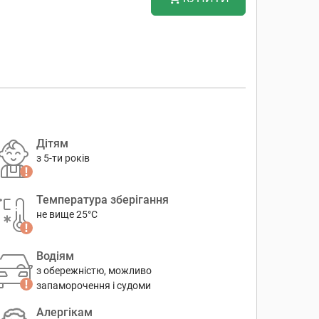
Дітям
з 5-ти років
Температура зберігання
не вище 25°C
Водіям
з обережністю, можливо
запаморочення і судоми
Алергікам