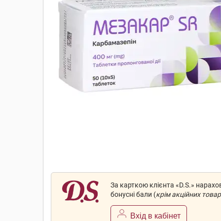
За карткою клієнта «D.S.» нарах
бонусні бали (
крім акційних товар
Вхід в кабінет