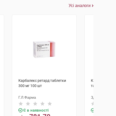
Усі аналоги
Карбалекс ретард таблетки
Карбамазепін 
300 мг 100 шт
таблетки 200 
Г.Л.Фарма
Здоров'я ФК
Є в наявності
Є в наявно