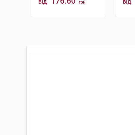
176.60
від
від
грн
КУПИТИ