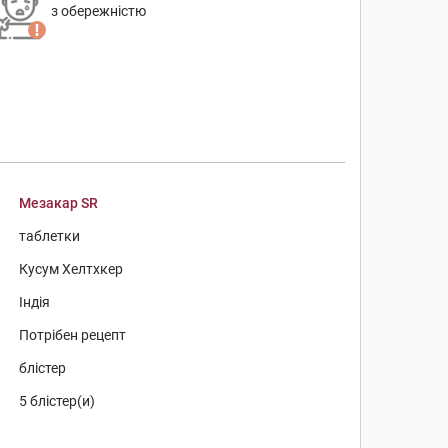
з обережністю
Мезакар SR
таблетки
Кусум Хелтхкер
Індія
Потрібен рецепт
блістер
5 блістер(и)