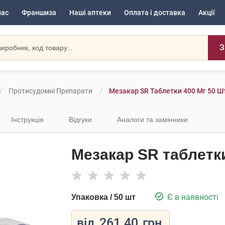
нас
Франшиза
Наші аптеки
Оплата і доставка
Акції
З
Протисудомні Препарати
Мезакар SR Таблетки 400 Мг 50 Ш
Інструкція
Відгуки
Аналоги та замінники
Мезакар SR таблетки
Є в наявності
Упаковка / 50 шт
від
261.40
грн