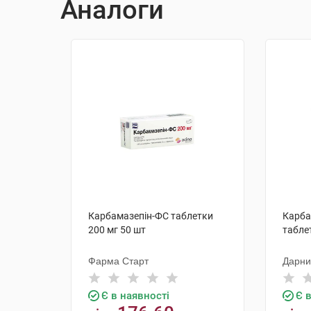
Аналоги
Карбамазепін-ФС таблетки
Карба
200 мг 50 шт
табле
Фарма Старт
Дарн
Є в наявності
Є 