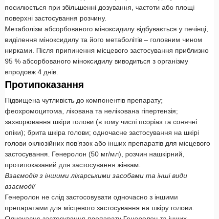
посилюється при збільшенні дозування, частоти або площі
поверхні застосування розчину.
Метаболізм абсорбованого міноксидилу відбувається у печінці,
виділення міноксидилу та його метаболітів – головним чином
нирками. Після припинення місцевого застосування приблизно
95 % абсорбованого міноксидилу виводиться з організму
впродовж 4 днів.
Протипоказання
Підвищена чутливість до компонентів препарату;
феохромоцитома, лікована та нелікована гіпертензія;
захворювання шкіри голови (в тому числі псоріаз та сонячні
опіки); брита шкіра голови; одночасне застосування на шкірі
голови оклюзійних пов’язок або інших препаратів для місцевого
застосування. Генеролон (50 мг/мл), розчин нашкірний,
протипоказаний для застосування жінкам.
Взаємодія з іншими лікарськими засобами та інші види
взаємодії
Генеролон не слід застосовувати одночасно з іншими
препаратами для місцевого застосування на шкіру голови.
Одночасне застосування препарату Генеролон та інших