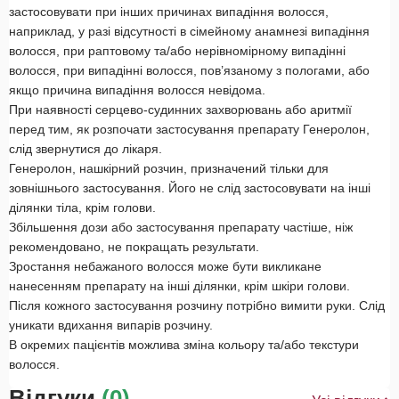
застосовувати при інших причинах випадіння волосся,
наприклад, у разі відсутності в сімейному анамнезі випадіння
волосся, при раптовому та/або нерівномірному випадінні
волосся, при випадінні волосся, пов’язаному з пологами, або
якщо причина випадіння волосся невідома.
При наявності серцево-судинних захворювань або аритмії
перед тим, як розпочати застосування препарату Генеролон,
слід звернутися до лікаря.
Генеролон, нашкірний розчин, призначений тільки для
зовнішнього застосування. Його не слід застосовувати на інші
ділянки тіла, крім голови.
Збільшення дози або застосування препарату частіше, ніж
рекомендовано, не покращать результати.
Зростання небажаного волосся може бути викликане
нанесенням препарату на інші ділянки, крім шкіри голови.
Після кожного застосування розчину потрібно вимити руки. Слід
уникати вдихання випарів розчину.
В окремих пацієнтів можлива зміна кольору та/або текстури
волосся.
Відгуки
(0)