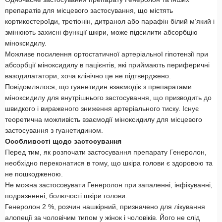
препаратів для місцевого застосування, що містять
кортикостероїди, третіонін, дитранол або парафін білий м’який і
змінюють захисні функції шкіри, може підсилити абсорбцію
міноксидилу.
Можливе посилення ортостатичної артеріальної гіпотензії при
абсорбції міноксидилу в пацієнтів, які приймають периферичні
вазодилататори, хоча клінічно це не підтверджено.
Повідомлялося, що гуанетидин взаємодіє з препаратами
міноксидилу для внутрішнього застосування, що призводить до
швидкого і вираженого зниження артеріального тиску. Існує
теоретична можливість взаємодії міноксидилу для місцевого
застосування з гуанетидином.
Особливості щодо застосування
Перед тим, як розпочати застосування препарату Генеролон,
необхідно переконатися в тому, що шкіра голови є здоровою та
не пошкодженою.
Не можна застосовувати Генеролон при запаленні, інфікуванні,
подразненні, болючості шкіри голови.
Генеролон 2 %, розчин нашкірний, призначено для лікування
алопеції за чоловічим типом у жінок і чоловіків. Його не слід