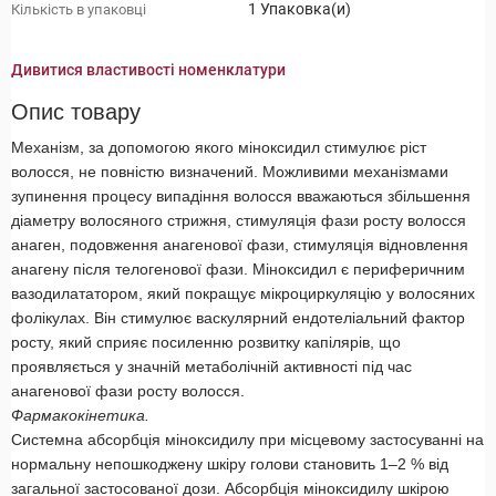
1 Упаковка(и)
Кількість в упаковці
Дивитися властивості номенклатури
Опис товару
Механізм, за допомогою якого міноксидил стимулює ріст
волосся, не повністю визначений. Можливими механізмами
зупинення процесу випадіння волосся вважаються збільшення
діаметру волосяного стрижня, стимуляція фази росту волосся
анаген, подовження анагенової фази, стимуляція відновлення
анагену після телогенової фази. Міноксидил є периферичним
вазодилататором, який покращує мікроциркуляцію у волосяних
фолікулах. Він стимулює васкулярний ендотеліальний фактор
росту, який сприяє посиленню розвитку капілярів, що
проявляється у значній метаболічній активності під час
анагенової фази росту волосся.
Фармакокінетика.
Системна абсорбція міноксидилу при місцевому застосуванні на
нормальну непошкоджену шкіру голови становить 1–2 % від
загальної застосованої дози. Абсорбція міноксидилу шкірою