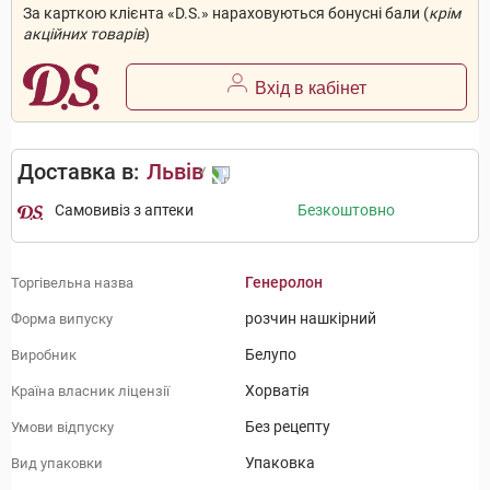
За карткою клієнта «D.S.» нараховуються бонусні бали (
крім
акційних товарів
)
Вхід в кабінет
Доставка в:
Львів
Самовивіз з аптеки
Безкоштовно
Генеролон
Торгівельна назва
розчин нашкірний
Форма випуску
Белупо
Виробник
Хорватія
Країна власник ліцензії
Без рецепту
Умови відпуску
Упаковка
Вид упаковки