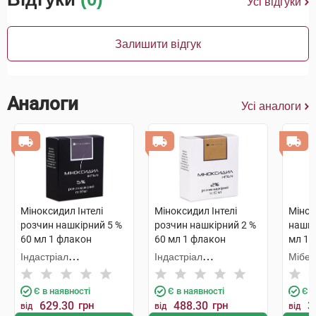
Усі відгуки
Залишити відгук
Аналоги
Усі аналоги
Міноксидил Інтелі
Міноксидил Інтелі
Мінок
розчин нашкірний 5 %
розчин нашкірний 2 %
нашкі
60 мл 1 флакон
60 мл 1 флакон
мл 1 
Індастріал
Індастріал
Мібе 
Фармасеутікал
Фармасеутікал
Арцна
Кантабріа
Кантабріа
Є в наявності
Є в наявності
Є в
629.30
грн
488.30
грн
3
від
від
від