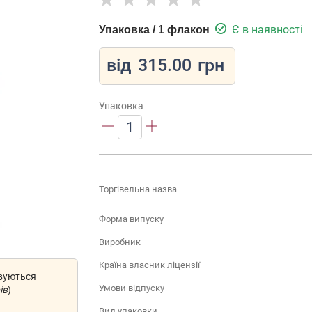
Є в наявності
Упаковка / 1 флакон
від
315.00
грн
Упаковка
1
Торгівельна назва
Форма випуску
Виробник
Країна власник ліцензії
овуються
Умови відпуску
ів
)
Вид упаковки