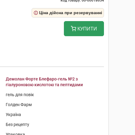
код товару: 00-00018654
Ціна дійсна при резервуванні
КУПИТИ
Демолан Форте Блефаро-гель №2 з
гіалуроновою кислотою та пептидами
гель для повік
Голден Фарм
Україна
Без рецепту
Упаковка