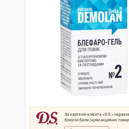
За карткою клієнта «D.S.» нарах
бонусні бали (
крім акційних товар