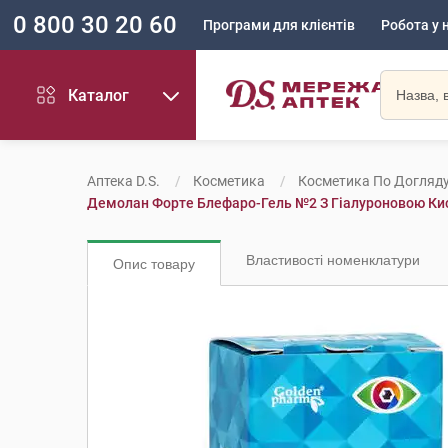
0 800 30 20 60
Програми для клієнтів
Робота у 
Каталог
Аптека D.S.
Косметика
Косметика По Догляд
Демолан Форте Блефаро-Гель №2 З Гіалуроновою Ки
Властивості номенклатури
Опис товару