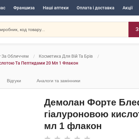
нас
Франшиза
Наші аптеки
Оплата і доставка
Акції
З
у За Обличчям
Косметика Для Вій Та Брів
слотою Та Пептидами 20 Мл 1 Флакон
Відгуки
Аналоги та замінники
Демолан Форте Бле
гіалуроновою кисло
мл 1 флакон