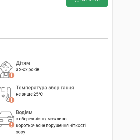
Дітям
з 2-ох років
Температура зберігання
не вище 25°C
Водіям
з обережністю, можливо
короткочасне порушення чіткості
зору