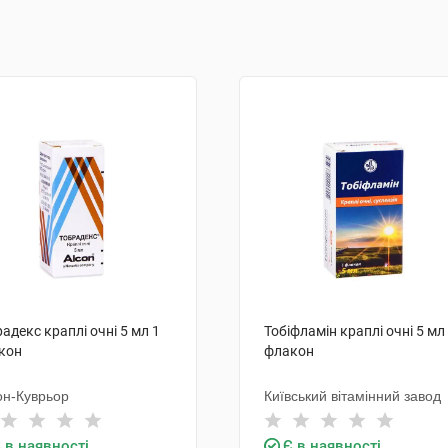
адекс краплі очні 5 мл 1
Тобіфламін краплі очні 5 мл
кон
флакон
он-Куврьор
Київський вітамінний завод
 в наявності
Є в наявності