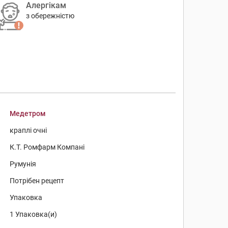
Алергікам
з обережністю
Медетром
краплі очні
К.Т. Ромфарм Компані
Румунія
Потрібен рецепт
Упаковка
1 Упаковка(и)