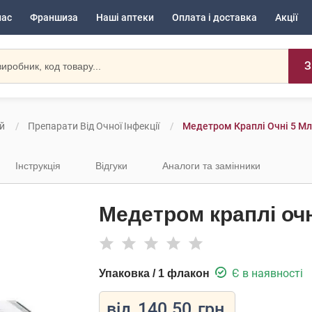
нас
Франшиза
Наші аптеки
Оплата і доставка
Акції
З
й
Препарати Від Очної Інфекції
Медетром Краплі Очні 5 Мл
Інструкція
Відгуки
Аналоги та замінники
Медетром краплі очн
Є в наявності
Упаковка / 1 флакон
від
140.50
грн