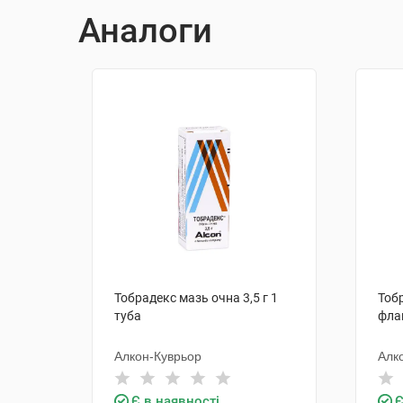
Аналоги
Тобрадекс мазь очна 3,5 г 1
Тобр
туба
фла
Алкон-Куврьор
Алк
Є в наявності
Є