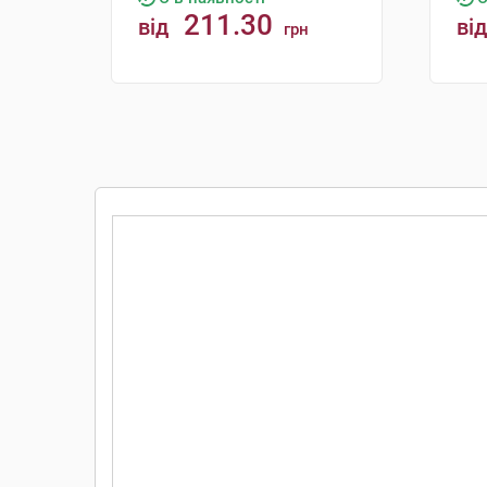
211.30
від
від
грн
КУПИТИ