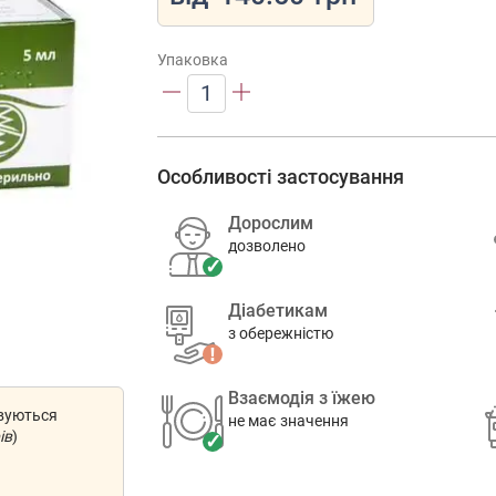
Упаковка
1
Особливості застосування
Дорослим
дозволено
Діабетикам
з обережністю
Взаємодія з їжею
овуються
не має значення
ів
)