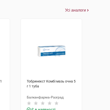
Усі аналоги
 1
Тобринекст Комбі мазь очна 5
г 1 туба
Балканфарма-Разград
Є в наявності