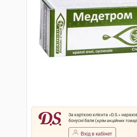
За карткою клієнта «D.S.» нарах
бонусні бали (
крім акційних товар
Вхід в кабінет