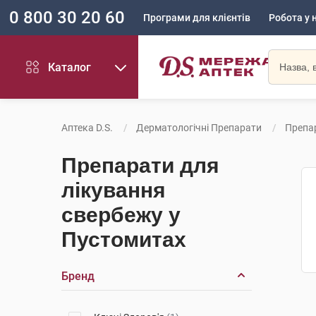
0 800 30 20 60
Програми для клієнтів
Робота у 
Каталог
Аптека D.S.
Дерматологічні Препарати
Препа
Препарати для
лікування
свербежу у
Пустомитах
Бренд