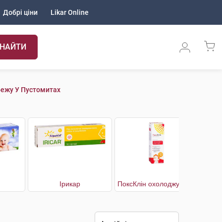
Добрі ціни
Likar Online
НАЙТИ
бежу У Пустомитах
Ірикар
ПоксКлін охолоджуючий мус при вітряній віспі, зуді