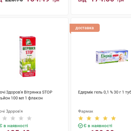
грн
грн
КУПИТИ
КУПИТИ
доставка
ючі Здоров'я Вітрянка STOP
Едермік гель 0,1 % 30 г 1 ту
сьйон 100 мл 1 флакон
ючі Здоров'я
Фармак
Є в наявності
Є в наявності