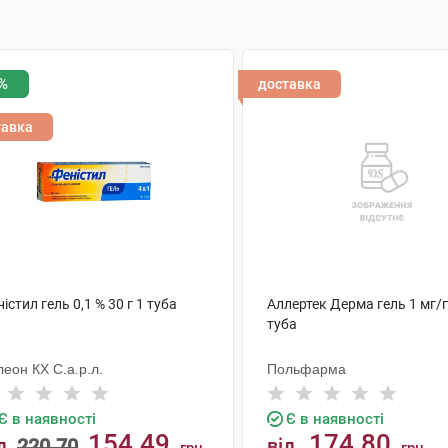
%
доставка
тавка
істил гель 0,1 % 30 г 1 туба
Аллертек Дерма гель 1 мг/г 
туба
еон КХ С.а.р.л.
Польфарма
Є в наявності
Є в наявності
154.49
174.80
д
220.70
від