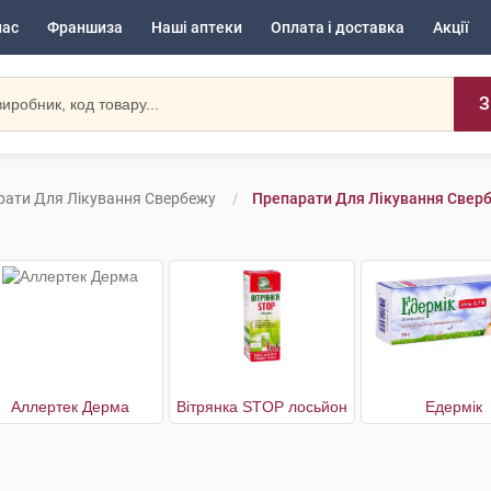
нас
Франшиза
Наші аптеки
Оплата і доставка
Акції
З
рати Для Лікування Свербежу
Препарати Для Лікування Свер
Аллертек Дерма
Вітрянка STOP лосьйон
Едермік