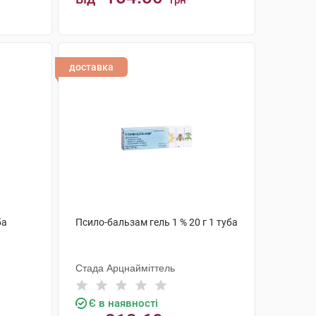
грн
КУПИТИ
доставка
ба
Псило-бальзам гель 1 % 20 г 1 туба
Стада Арцнайміттель
Є в наявності