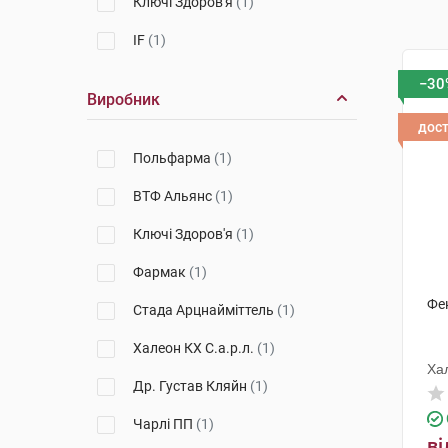
Ключі Здоров'я
(1)
IF
(1)
−30
Виробник
дос
Польфарма
(1)
ВТФ Альянс
(1)
Ключі Здоров'я
(1)
Фармак
(1)
Фен
Стада Арцнайміттель
(1)
Халеон КХ С.а.р.л.
(1)
Хал
Др. Густав Кляйн
(1)
Чарлі ПП
(1)
ві