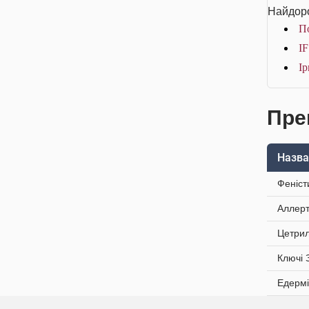
Найдоро
По
IF
Ір
Пре
Назва
Феніст
Аллерт
Цетрил
Ключі 
Едермі