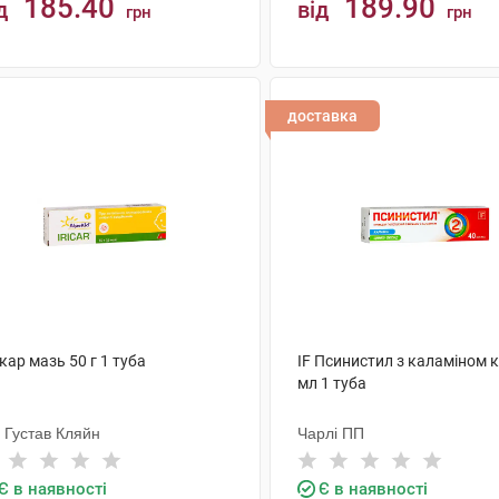
185.40
189.90
д
від
грн
грн
КУПИТИ
КУПИТИ
доставка
кар мазь 50 г 1 туба
IF Псинистил з каламіном 
мл 1 туба
 Густав Кляйн
Чарлі ПП
Є в наявності
Є в наявності