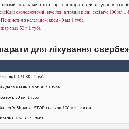
жчими товарами в категорії препарати для лікування сверб
ксКлін охолоджуючий мус при вітряній віспі, зуді мус 100 мл 1 
 Псинистил з каламіном крем 40 мл 1 туба
икар мазь 50 г 1 туба
парати для лікування свербежу
ил гель 0,1 % 30 г 1 туба
ек Дерма гель 1 мг/г 30 г 1 туба
ев гель 50 мл 1 туба
Здоров'я Вітрянка STOP лосьйон 100 мл 1 флакон
к гель 0,1 % 30 г 1 туба