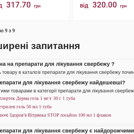
317.70
320.00
д
від
грн
грн
КУПИТИ
КУПИТИ
но
9
з
9
ирені запитання
іна на препарати для лікування свербежу ?
ь товару в каталозі препарати для лікування свербежу почин
репарати для лікування свербежу найдешевші?
ими товарами в категорії препарати для лікування свербеж
лертек Дерма гель 1 мг/г 30 г 1 туба
трилев гель 50 мл 1 туба
ючі Здоров'я Вітрянка STOP лосьйон 100 мл 1 флакон
репарати для лікування свербежу є найдорожчим