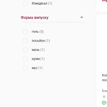
Юмедікал
(1)
Форма випуску
гель
(5)
лосьйон
(1)
мазь
(1)
крем
(1)
мус
(1)
Кл
ло
Кл