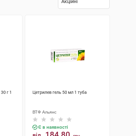
30 г 1
Цетрилев гель 50 мл 1 туба
ВТФ Альянс
Є в наявності
184.80
від