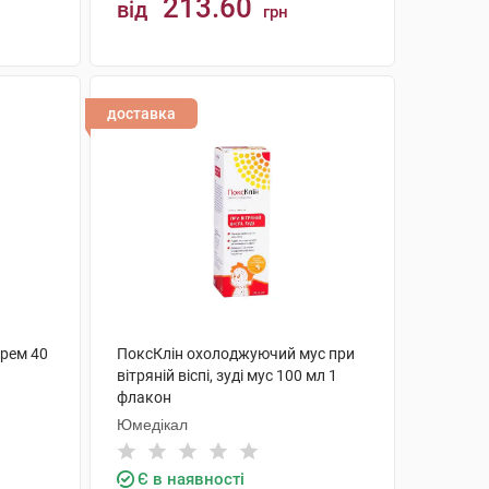
213.60
від
грн
КУПИТИ
доставка
крем 40
ПоксКлін охолоджуючий мус при
вітряній віспі, зуді мус 100 мл 1
флакон
Юмедікал
Є в наявності