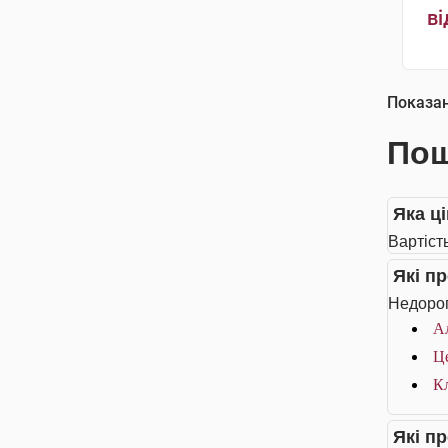
ві
Показа
Пош
Яка ц
Вартіст
Які п
Недорог
Ал
Це
Кл
Які п