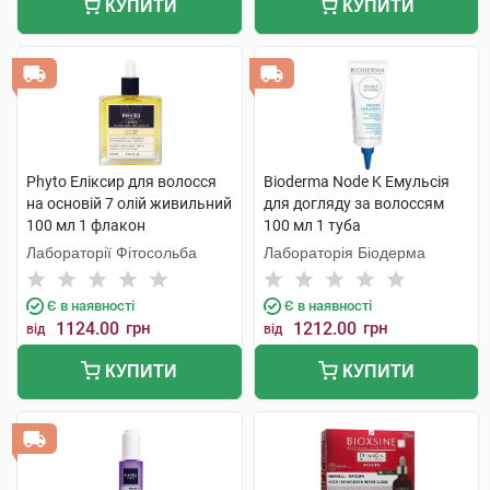
КУПИТИ
КУПИТИ
Phyto Еліксир для волосся
Bioderma Node K Емульсія
на основій 7 олій живильний
для догляду за волоссям
100 мл 1 флакон
100 мл 1 туба
Лабораторії Фітосольба
Лабораторія Біодерма
Є в наявності
Є в наявності
1124.00
грн
1212.00
грн
від
від
КУПИТИ
КУПИТИ