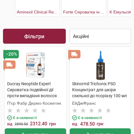
Aminexil Clinical Regen Booster Сироватка для боротьби з випадінням волосся
Forte Сироватка інтенсивна від випадіння волосся для всіх типів
Фільтри
−20%
Ducray Neoptide Expert
Skinormil Trichonix РSО
Сироватка подвійної дії
Концентрат для шкіри
проти випадіння волосся
схильної до псоріазу 100 мл
2x50 мл 1 набір
1 флакон
П'єр Фабр Дермо-Косметик
ЕйДжіФранс
Є в наявності
Є в наявності
2312.40
грн
478.50
грн
від
2890.50
від