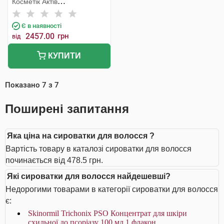
Косметік Актів
Інтернаціональ
Є в наявності
2457.00
грн
від
КУПИТИ
Показано
7
з
7
Поширені запитання
Яка ціна на сироватки для волосся ?
Вартість товару в каталозі сироватки для волосся
починається від 478.5 грн.
Які сироватки для волосся найдешевші?
Недорогими товарами в категорії сироватки для волосся
є:
Skinormil Trichonix РSО Концентрат для шкіри
схильної до псоріазу 100 мл 1 флакон