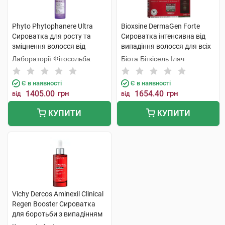
Phyto Phytophanere Ultra
Bioxsine DermaGen Forte
Сироватка для росту та
Сироватка інтенсивна від
зміцнення волосся від
випадіння волосся для всіх
корінців до самих кінчиків
типів 50 мл 3 флакона
Лабораторії Фітосольба
Біота Біткісель Іляч
50 мл 1 флакон
Є в наявності
Є в наявності
1405.00
грн
1654.40
грн
від
від
КУПИТИ
КУПИТИ
Vichy Dercos Aminexil Clinical
Regen Booster Сироватка
для боротьби з випадінням
волосся 90 мл 1 флакон