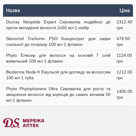
Назва
Ціна
Ducray Neoptide Expert Сироватка подвійної дії
2312.40
проти випадіння волосся 2x50 мл 1 набір
грн
Skinormil Trichonix РSО Концентрат для шкіри
478.50
схильної до псоріазу 100 мл 1 флакон
грн
Phyto Еліксир для волосся на основій 7 олій
1124.00
живильний 100 мл 1 флакон
грн
Bioderma Node K Емульсія для догляду за волоссям
1212.00
100 мл 1 туба
грн
Phyto Phytophanere Ultra Сироватка для росту та
1405.00
зміцнення волосся від корінців до самих кінчиків 50
грн
мл 1 флакон