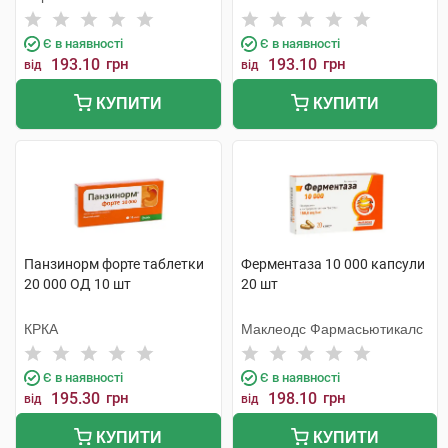
Є в наявності
Є в наявності
193.10
грн
193.10
грн
від
від
КУПИТИ
КУПИТИ
Панзинорм форте таблетки
Ферментаза 10 000 капсули
20 000 ОД 10 шт
20 шт
КРКА
Маклеодс Фармасьютикалс
Є в наявності
Є в наявності
195.30
грн
198.10
грн
від
від
КУПИТИ
КУПИТИ