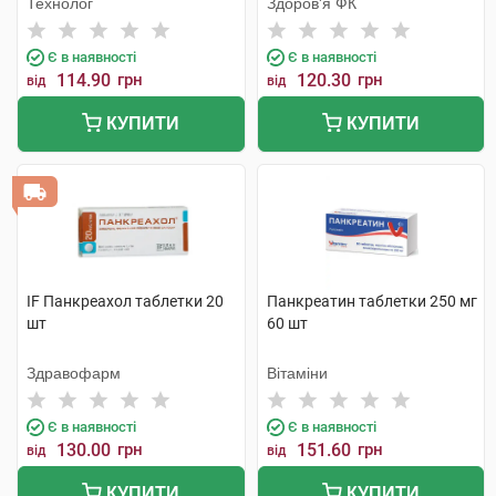
Технолог
Здоров'я ФК
Є в наявності
Є в наявності
114.90
грн
120.30
грн
від
від
КУПИТИ
КУПИТИ
IF Панкреахол таблетки 20
Панкреатин таблетки 250 мг
шт
60 шт
Здравофарм
Вітаміни
Є в наявності
Є в наявності
130.00
грн
151.60
грн
від
від
КУПИТИ
КУПИТИ