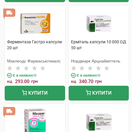
Ферментаза Гастро капсули
Ерміталь капсули 10 000 ОД
20 шт
50 шт
Маклеодс Фармасьютикалс
Нордмарк Арцнайміттель
Є в наявності
Є в наявності
293.00
грн
340.70
грн
від
від
КУПИТИ
КУПИТИ