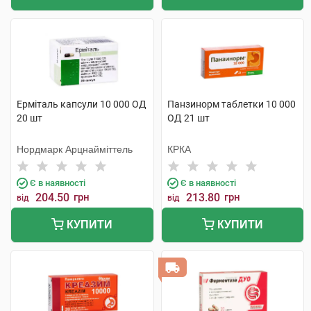
Ерміталь капсули 10 000 ОД
Панзинорм таблетки 10 000
20 шт
ОД 21 шт
Нордмарк Арцнайміттель
КРКА
Є в наявності
Є в наявності
204.50
грн
213.80
грн
від
від
КУПИТИ
КУПИТИ