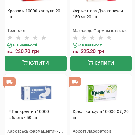
Креазим 10000 капсули 20
Ферментаза Дуо капсули
шт
150 мг 20 шт
Технолог
Маклеодс Фармасьютикалс
Є в наявності
Є в наявності
220.70
грн
225.20
грн
від
від
КУПИТИ
КУПИТИ
IF Панкреатин 10000
Креон капсули 10 000 ОД 20
таблетки 50 шт
шт
Харківська фармацевтична
Абботт Лабораторіз