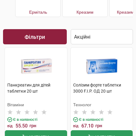
Ерміталь
Креазим
Креазим 
Фільтри
Панкреатин для дітей
Солізим форте таблетки
таблетки 20 шт
3000 F.I.P. ОД 20 шт
Вітаміни
Технолог
Є в наявності
Є в наявності
55.50
грн
67.10
грн
від
від