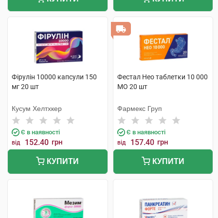
Фірулін 10000 капсули 150
Фестал Нео таблетки 10 000
мг 20 шт
МО 20 шт
Кусум Хелтхкер
Фармекс Груп
Є в наявності
Є в наявності
152.40
грн
157.40
грн
від
від
КУПИТИ
КУПИТИ