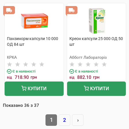
Панзинорм капсули 10 000
Креон капсули 25 000 ОД 50
ОД 84 шт
шт
КРКА
Абботт Лабораторіз
Є в наявності
Є в наявності
718.90
грн
882.10
грн
від
від
КУПИТИ
КУПИТИ
Показано
36
з
37
1
2
›