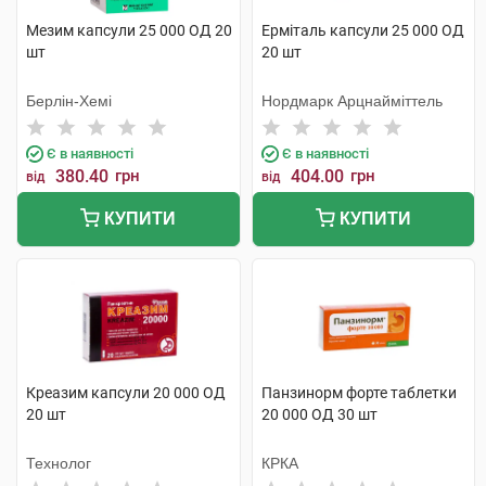
Мезим капсули 25 000 ОД 20
Ерміталь капсули 25 000 ОД
шт
20 шт
Берлін-Хемі
Нордмарк Арцнайміттель
Є в наявності
Є в наявності
380.40
грн
404.00
грн
від
від
КУПИТИ
КУПИТИ
Креазим капсули 20 000 ОД
Панзинорм форте таблетки
20 шт
20 000 ОД 30 шт
Технолог
КРКА