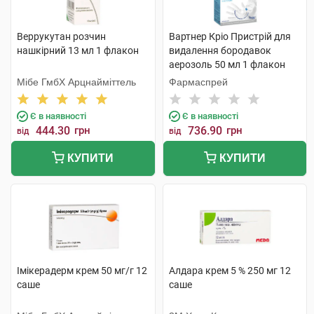
Веррукутан розчин
Вартнер Кріо Пристрій для
нашкірний 13 мл 1 флакон
видалення бородавок
аерозоль 50 мл 1 флакон
Мібе ГмбХ Арцнайміттель
Фармаспрей
Є в наявності
Є в наявності
444.30
грн
736.90
грн
від
від
КУПИТИ
КУПИТИ
Імікерадерм крем 50 мг/г 12
Алдара крем 5 % 250 мг 12
саше
саше