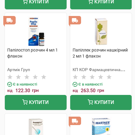
КУПИТИ
КУПИТИ
Папілостоп розчин 4 мл 1
Папіллек розчин нашкірний
флакон
2 мл 1 флакон
Артмік Груп
КП КОР Фармацевтична
фабрика
Є в наявності
Є в наявності
122.30
грн
263.50
грн
від
від
КУПИТИ
КУПИТИ