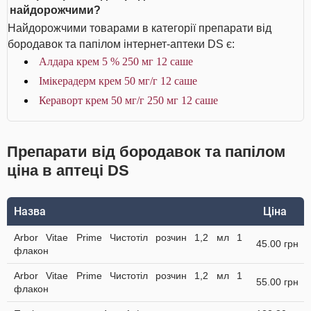
найдорожчими?
Найдорожчими товарами в категорії препарати від
бородавок та папілом інтернет-аптеки DS є:
Алдара крем 5 % 250 мг 12 саше
Імікерадерм крем 50 мг/г 12 саше
Кераворт крем 50 мг/г 250 мг 12 саше
Препарати від бородавок та папілом
ціна в аптеці DS
Назва
Ціна
Arbor Vitae Prime Чистотіл розчин 1,2 мл 1
45.00 грн
флакон
Arbor Vitae Prime Чистотіл розчин 1,2 мл 1
55.00 грн
флакон