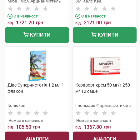
Мібе ГмбХ Арцнайміттель
3М Хелс Кеа
Є в наявності
Є в наявності
1721.20
грн
2121.00
грн
від
від
КУПИТИ
КУПИТИ
Діас Суперчистотіл 1,2 мл 1
Кераворт крем 50 мг/г 250
флакон
мг 12 саше
Конюхов
Гленмарк Фармасьютикалз
Немає в наявності
Немає в наявності
105.50
грн
1367.80
грн
від
від
АНАЛОГИ
АНАЛОГИ