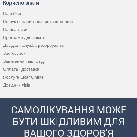
Корисно знати
Наш блог
Пошук і онлайн-резервування ліків
Наші аптеки
Програми для клієнтів
Довідка і Служба резервування
Застосунок
Запитання і відповіді
Оплата і доставка
Послуга Likar Online
Довідник ліків
САМОЛІКУВАННЯ МОЖЕ
БУТИ ШКІДЛИВИМ ДЛЯ
ВАШОГО ЗДОРОВ’Я