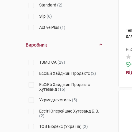
Standard
(2)
Slip
(6)
Active Plus
(1)
Ten
дл
Виробник
Ес
Ху
ТЗМО СА
(29)
ві
ЕсСіЕй Хайджин Продактс
(2)
ЕсСіЕй Хайджин Продактс
Хугезанд
(16)
Укрмедтекстиль
(5)
Ессіті Оперейшнс Хугезанд Б.В.
(2)
ТОВ Біодекс (Україна)
(2)