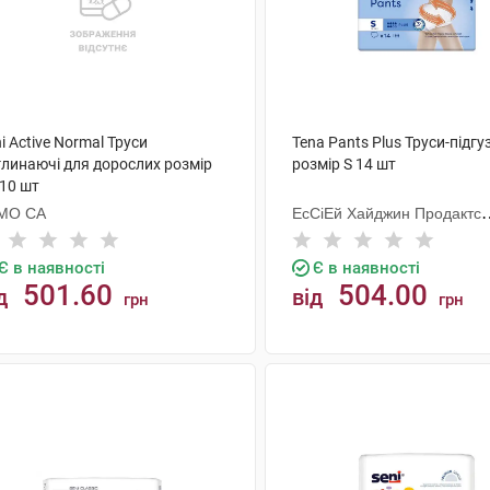
i Active Normal Труси
Tena Pants Plus Труси-підгу
глинаючі для дорослих розмір
розмір S 14 шт
 10 шт
МО СА
ЕсСіЕй Хайджин Продактс
Хугезанд
Є в наявності
Є в наявності
501.60
504.00
д
від
грн
грн
КУПИТИ
КУПИТИ