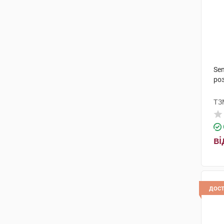
Sen
роз
ТЗ
ві
дос