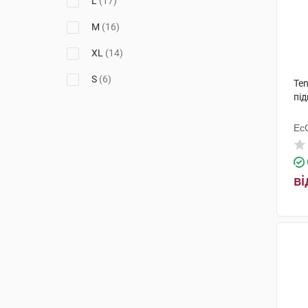
L
(17)
M
(16)
XL
(14)
S
(6)
Ten
під
Ес
Ху
ві