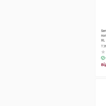
Sen
по
XL
ТЗ
ві