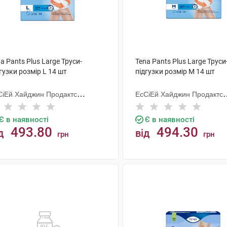
a Pants Plus Large Труси-
Tena Pants Plus Large Труси
гузки розмір L 14 шт
підгузки розмір M 14 шт
СіЕй Хайджин Продактс
ЕсСіЕй Хайджин Продактс
гезанд
Хугезанд
Є в наявності
Є в наявності
493.80
494.30
д
від
грн
грн
КУПИТИ
КУПИТИ