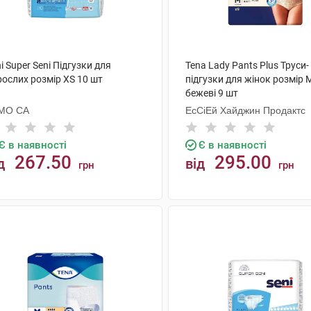
i Super Seni Підгузки для
Tena Lady Pants Plus Труси-
рослих розмір XS 10 шт
підгузки для жінок розмір 
бежеві 9 шт
МО СА
ЕсСіЕй Хайджин Продактс
Є в наявності
Є в наявності
267.50
295.00
д
від
грн
грн
КУПИТИ
КУПИТИ