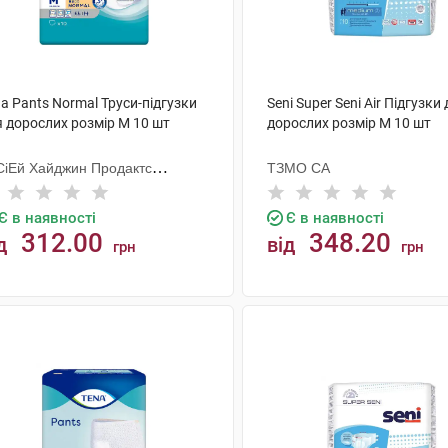
a Pants Normal Труси-підгузки
Seni Super Seni Air Підгузки
я дорослих розмір M 10 шт
дорослих розмір M 10 шт
СіЕй Хайджин Продактс
ТЗМО СА
гезанд
Є в наявності
Є в наявності
312.00
348.20
д
від
грн
грн
КУПИТИ
КУПИТИ