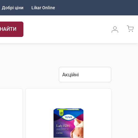
Добрі ціни
Likar Online
НАЙТИ