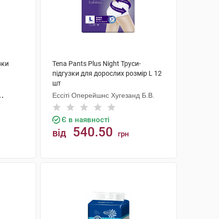
зки
Tena Pants Plus Night Труси-
підгузки для дорослих розмір L 12
шт
Ессіті Оперейшнс Хугезанд Б.В.
Є в наявності
540.50
від
грн
КУПИТИ