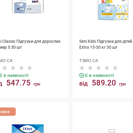
i Classic Підгузки для дорослих
Seni Kids Підгузки для дітей 
мір S 30 шт
Extra 15-30 кг 30 шт
МО СА
ТЗМО СА
Є в наявності
Є в наявності
547.75
589.20
д
від
грн
грн
КУПИТИ
КУПИТИ
тавка