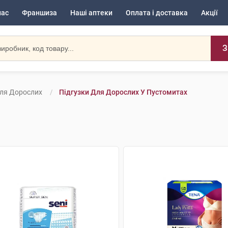
нас
Франшиза
Наші аптеки
Оплата і доставка
Акції
З
Для Дорослих
Підгузки Для Дорослих У Пустомитах