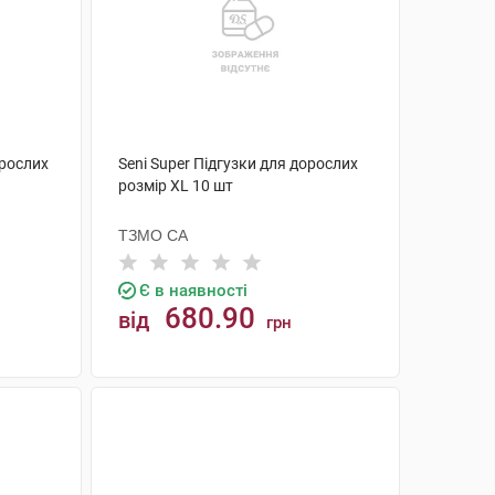
орослих
Seni Super Підгузки для дорослих
розмір XL 10 шт
ТЗМО СА
Є в наявності
680.90
від
грн
КУПИТИ