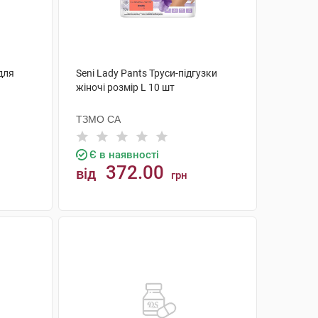
 для
Seni Lady Pants Труси-підгузки
жіночі розмір L 10 шт
ТЗМО СА
Є в наявності
372.00
від
грн
КУПИТИ