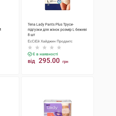
Tena Lady Pants Plus Труси-
M
підгузки для жінок розмір L бежеві
8 шт
ЕсСіЕй Хайджин Продактс
Є в наявності
295.00
від
грн
КУПИТИ