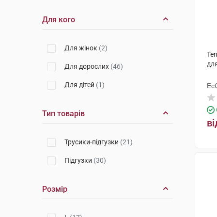
Для кого
Для жінок
(2)
Ten
для
Для дорослих
(46)
Для дітей
(1)
Ес
Ху
Тип товарів
ві
Трусики-підгузки
(21)
Підгузки
(30)
Розмір