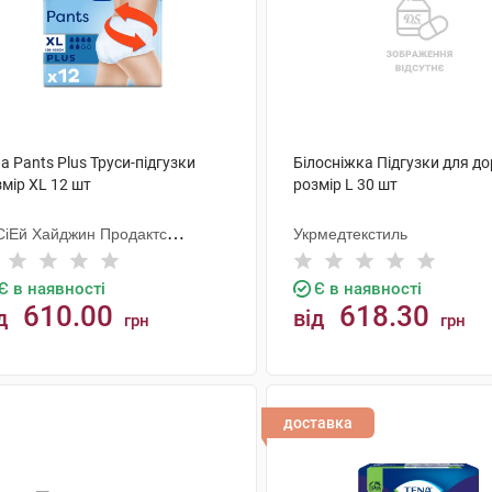
a Pants Plus Труси-підгузки
Білосніжка Підгузки для д
мір XL 12 шт
розмір L 30 шт
СіЕй Хайджин Продактс
Укрмедтекстиль
гезанд
Є в наявності
Є в наявності
610.00
618.30
д
від
грн
грн
КУПИТИ
КУПИТИ
доставка