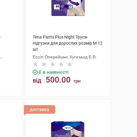
-
Tena Pants Plus Night Труси-
підгузки для дорослих розмір M 12
шт
Ессіті Оперейшнс Хугезанд Б.В.
Є в наявності
500.00
від
грн
КУПИТИ
доставка