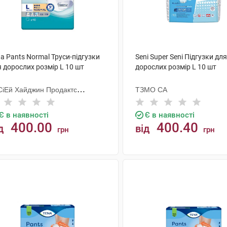
a Pants Normal Труси-підгузки
Seni Super Seni Підгузки для
 дорослих розмір L 10 шт
дорослих розмір L 10 шт
СіЕй Хайджин Продактс
ТЗМО СА
гезанд
Є в наявності
Є в наявності
400.00
400.40
д
від
грн
грн
КУПИТИ
КУПИТИ