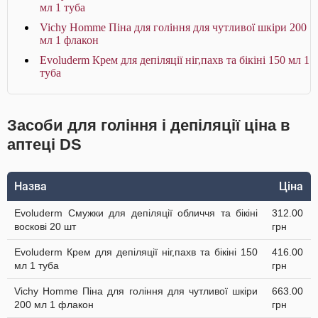
мл 1 туба
Vichy Homme Піна для гоління для чутливої шкіри 200
мл 1 флакон
Evoluderm Крем для депіляції ніг,пахв та бікіні 150 мл 1
туба
Засоби для гоління і депіляції ціна в
аптеці DS
Назва
Ціна
Evoluderm Смужки для депіляції обличчя та бікіні
312.00
воскові 20 шт
грн
Evoluderm Крем для депіляції ніг,пахв та бікіні 150
416.00
мл 1 туба
грн
Vichy Homme Піна для гоління для чутливої шкіри
663.00
200 мл 1 флакон
грн