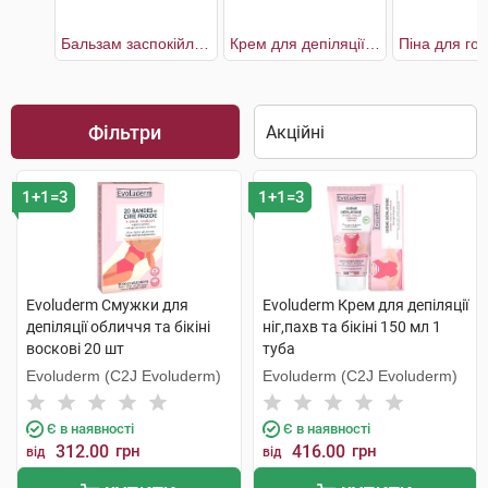
Бальзам заспокійливий після гоління
Крем для депіляції ніг,пахв та бікіні
Фільтри
1+1=3
1+1=3
Evoluderm Смужки для
Evoluderm Крем для депіляції
депіляції обличчя та бікіні
ніг,пахв та бікіні 150 мл 1
воскові 20 шт
туба
Evoluderm (C2J Evoluderm)
Evoluderm (C2J Evoluderm)
Є в наявності
Є в наявності
312.00
грн
416.00
грн
від
від