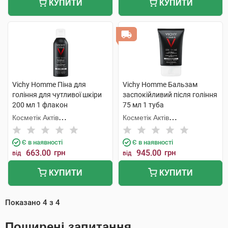
КУПИТИ
КУПИТИ
Vichy Homme Піна для
Vichy Homme Бальзам
гоління для чутливої шкіри
заспокійливий після гоління
200 мл 1 флакон
75 мл 1 туба
Косметік Актів
Косметік Актів
Інтернаціональ
Інтернаціональ
Є в наявності
Є в наявності
663.00
грн
945.00
грн
від
від
КУПИТИ
КУПИТИ
Показано
4
з
4
Поширені запитання