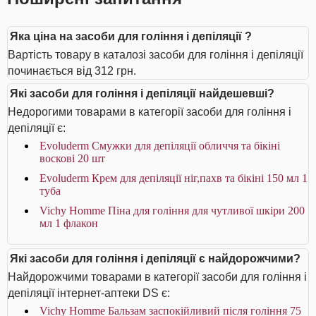
Яка ціна на засоби для гоління і депіляції ?
Вартість товару в каталозі засоби для гоління і депіляції
починається від 312 грн.
Які засоби для гоління і депіляції найдешевші?
Недорогими товарами в категорії засоби для гоління і
депіляції є:
Evoluderm Смужки для депіляції обличчя та бікіні
воскові 20 шт
Evoluderm Крем для депіляції ніг,пахв та бікіні 150 мл 1
туба
Vichy Homme Піна для гоління для чутливої шкіри 200
мл 1 флакон
Які засоби для гоління і депіляції є найдорожчими?
Найдорожчими товарами в категорії засоби для гоління і
депіляції інтернет-аптеки DS є:
Vichy Homme Бальзам заспокійливий після гоління 75