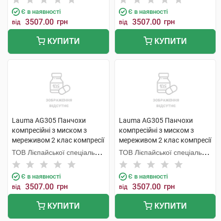
Медікал,
Медікал,
Є в наявності
Є в наявності
3507.00
грн
3507.00
грн
від
від
КУПИТИ
КУПИТИ
Lauma AG305 Панчохи
Lauma AG305 Панчохи
компресійні з миском з
компресійні з миском з
мереживом 2 клас компресії
мереживом 2 клас компресії
колір натуральний розмір 1D
колір натуральний розмір 2D
ТОВ Лієпайської спеціальної
ТОВ Лієпайської спеціальної
1 пара
1 пара
економічної зони Лаума
економічної зони Лаума
Медікал,
Медікал,
Є в наявності
Є в наявності
3507.00
грн
3507.00
грн
від
від
КУПИТИ
КУПИТИ