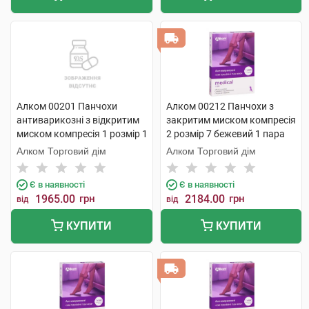
Алком 00201 Панчохи
Алком 00212 Панчохи з
антиварикозні з відкритим
закритим миском компресія
миском компресія 1 розмір 1
2 розмір 7 бежевий 1 пара
1 шт
Алком Торговий дім
Алком Торговий дім
Є в наявності
Є в наявності
1965.00
грн
2184.00
грн
від
від
КУПИТИ
КУПИТИ