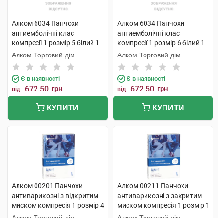
Алком 6034 Панчохи
Алком 6034 Панчохи
антиемболічні клас
антиемболічні клас
компресії 1 розмір 5 білий 1
компресії 1 розмір 6 білий 1
пара
пара
Алком Торговий дім
Алком Торговий дім
Є в наявності
Є в наявності
672.50
грн
672.50
грн
від
від
КУПИТИ
КУПИТИ
Алком 00201 Панчохи
Алком 00211 Панчохи
антиварикозні з відкритим
антиварикозні з закритим
миском компресія 1 розмір 4
миском компресія 1 розмір 1
бежевий 1 пара
чорні 1 пара
Алком Торговий дім
Алком Торговий дім