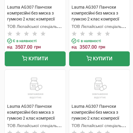
Lauma AG307 Панчохи
Lauma AG307 Панчохи
компресійні без миска з
компресійні без миска з
гумкою 2 клас компресії
гумкою 2 клас компресії
колір натуральний розмір 3D
колір натуральний розмір 5D
ТОВ Лієпайської спеціальної
ТОВ Лієпайської спеціальної
1 пара
1 пара
економічної зони Лаума
економічної зони Лаума
Медікал,
Медікал,
Є в наявності
Є в наявності
3507.00
грн
3507.00
грн
від
від
КУПИТИ
КУПИТИ
Lauma AG307 Панчохи
Lauma AG307 Панчохи
компресійні без миска з
компресійні без миска з
гумкою 2 клас компресії
гумкою 2 клас компресії
колір натуральний розмір 2D
колір натуральний розмір 1D
ТОВ Лієпайської спеціальної
ТОВ Лієпайської спеціальної
1 пара
1 пара
економічної зони Лаума
економічної зони Лаума