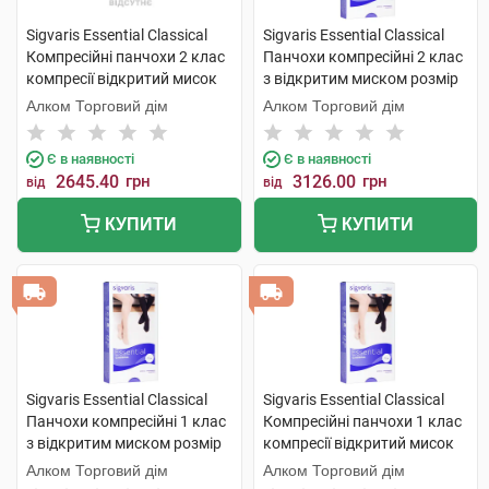
Sigvaris Essential Classical
Sigvaris Essential Classical
Компресійні панчохи 2 клас
Панчохи компресійні 2 клас
компресії відкритий мисок
з відкритим миском розмір
розмір L long 1 пара
М long 1 пара
Алком Торговий дім
Алком Торговий дім
Є в наявності
Є в наявності
2645.40
грн
3126.00
грн
від
від
КУПИТИ
КУПИТИ
Sigvaris Essential Classical
Sigvaris Essential Classical
Панчохи компресійні 1 клас
Компресійні панчохи 1 клас
з відкритим миском розмір
компресії відкритий мисок
М long 1 пара
розмір L long 1 пара
Алком Торговий дім
Алком Торговий дім