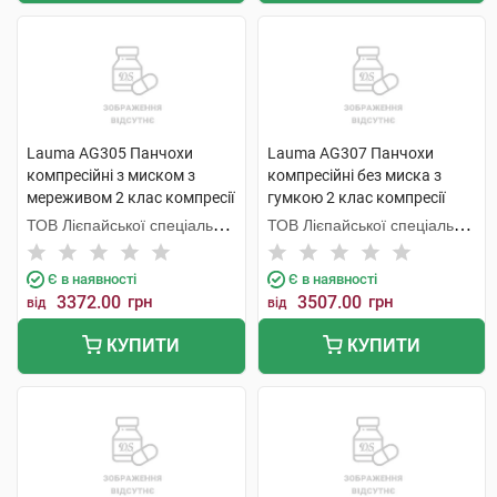
Lauma AG305 Панчохи
Lauma AG307 Панчохи
компресійні з миском з
компресійні без миска з
мереживом 2 клас компресії
гумкою 2 клас компресії
колір натуральний розмір 4
колір натуральний розмір 4D
ТОВ Лієпайської спеціальної
ТОВ Лієпайської спеціальної
1 пара
1 пара
економічної зони Лаума
економічної зони Лаума
Медікал,
Медікал,
Є в наявності
Є в наявності
3372.00
грн
3507.00
грн
від
від
КУПИТИ
КУПИТИ