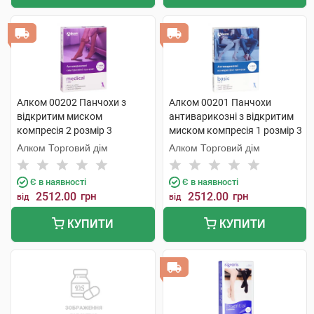
Алком 00202 Панчохи з
Алком 00201 Панчохи
відкритим миском
антиварикозні з відкритим
компресія 2 розмір 3
миском компресія 1 розмір 3
бежевий 1 пара
бежевий 1 пара
Алком Торговий дім
Алком Торговий дім
Є в наявності
Є в наявності
2512.00
грн
2512.00
грн
від
від
КУПИТИ
КУПИТИ