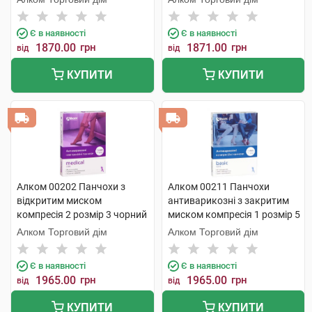
Є в наявності
Є в наявності
1870.00
грн
1871.00
грн
від
від
КУПИТИ
КУПИТИ
Алком 00202 Панчохи з
Алком 00211 Панчохи
відкритим миском
антиварикозні з закритим
компресія 2 розмір 3 чорний
миском компресія 1 розмір 5
1 пара
чорний 1 пара
Алком Торговий дім
Алком Торговий дім
Є в наявності
Є в наявності
1965.00
грн
1965.00
грн
від
від
КУПИТИ
КУПИТИ