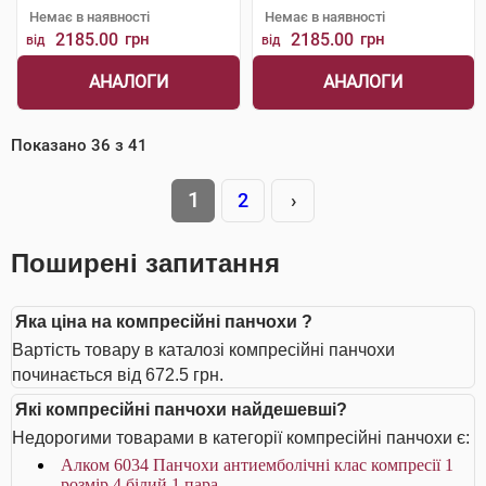
Немає в наявності
Немає в наявності
2185.00
грн
2185.00
грн
від
від
АНАЛОГИ
АНАЛОГИ
Показано
36
з
41
1
2
›
Поширені запитання
Яка ціна на компресійні панчохи ?
Вартість товару в каталозі компресійні панчохи
починається від 672.5 грн.
Які компресійні панчохи найдешевші?
Недорогими товарами в категорії компресійні панчохи є:
Алком 6034 Панчохи антиемболічні клас компресії 1
розмір 4 білий 1 пара