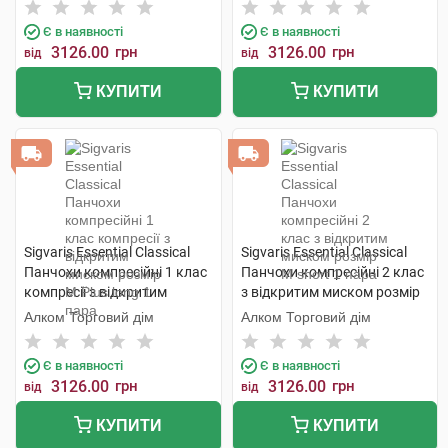
Є в наявності
Є в наявності
3126.00
грн
3126.00
грн
від
від
КУПИТИ
КУПИТИ
Sigvaris Essential Classical
Sigvaris Essential Classical
Панчохи компресійні 1 клас
Панчохи компресійні 2 клас
компресії з відкритим
з відкритим миском розмір
миском розмір М Plus long 1
М short 1 пара
Алком Торговий дім
Алком Торговий дім
пара
Є в наявності
Є в наявності
3126.00
грн
3126.00
грн
від
від
КУПИТИ
КУПИТИ