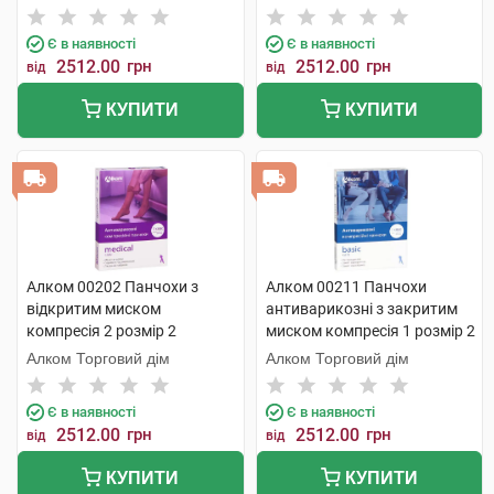
Є в наявності
Є в наявності
2512.00
грн
2512.00
грн
від
від
КУПИТИ
КУПИТИ
Алком 00202 Панчохи з
Алком 00211 Панчохи
відкритим миском
антиварикозні з закритим
компресія 2 розмір 2
миском компресія 1 розмір 2
бежевий 1 пара
бежевий 1 пара
Алком Торговий дім
Алком Торговий дім
Є в наявності
Є в наявності
2512.00
грн
2512.00
грн
від
від
КУПИТИ
КУПИТИ