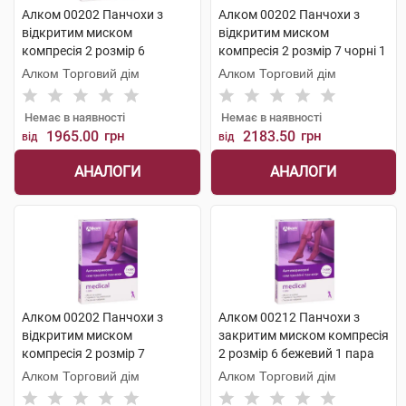
Алком 00202 Панчохи з
Алком 00202 Панчохи з
відкритим миском
відкритим миском
компресія 2 розмір 6
компресія 2 розмір 7 чорні 1
бежевий 1 пара
пара
Алком Торговий дім
Алком Торговий дім
Немає в наявності
Немає в наявності
1965.00
грн
2183.50
грн
від
від
АНАЛОГИ
АНАЛОГИ
Алком 00202 Панчохи з
Алком 00212 Панчохи з
відкритим миском
закритим миском компресія
компресія 2 розмір 7
2 розмір 6 бежевий 1 пара
бежевий 1 пара
Алком Торговий дім
Алком Торговий дім