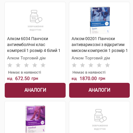
Алком 6034 Панчохи
Алком 00201 Панчохи
антиемболічні клас
антиварикозні з відкритим
компресії 1 розмір 4 білий 1
миском компресія 1 розмір 1
пара
бежевий 1 пара
Алком Торговий дім
Алком Торговий дім
Немає в наявності
Немає в наявності
672.50
грн
1870.00
грн
від
від
АНАЛОГИ
АНАЛОГИ