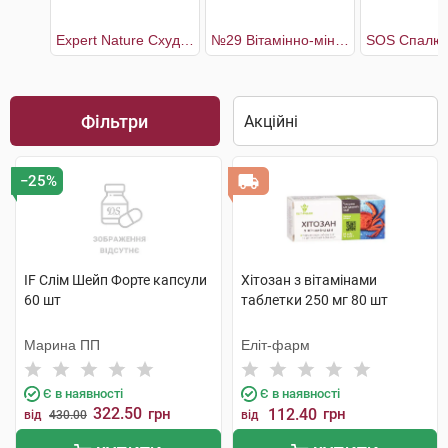
Expert Nature Схуднення
№29 Вітамінно-мінеральний комплекс Метаболізм плюс
Фільтри
−25%
IF Слім Шейп Форте капсули
Хітозан з вітамінами
60 шт
таблетки 250 мг 80 шт
Марина ПП
Еліт-фарм
Є в наявності
Є в наявності
322.50
грн
112.40
грн
від
430.00
від