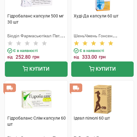
Гідробаланс капсули 500 мг
Худі-Да капсули 60 шт
30 шт
Біоділ Фармасьютікал Пвт.
ШеньЧжень Гонсен
Лтд.
Байоледжі Індастрі Ко. Лтд
Є в наявності
Є в наявності
252.80
грн
333.00
грн
від
від
КУПИТИ
КУПИТИ
Гідробаланс Слім капсули 60
Ідеал пілюлі 60 шт
шт