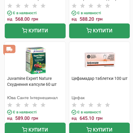
Є в наявності
Є в наявності
568.00
грн
588.20
грн
від
від
КУПИТИ
КУПИТИ
Juvamine Expert Nature
Цефамадар таблетки 100 шт
Схуднення капсули 60 шт
Юва Санте Інтернешинал
Цефак
Є в наявності
Є в наявності
589.00
грн
645.10
грн
від
від
КУПИТИ
КУПИТИ