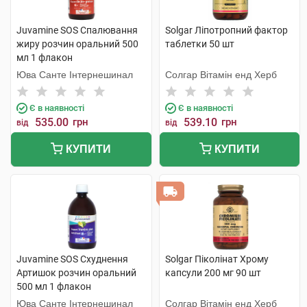
Juvamine SOS Спалювання
Solgar Ліпотропний фактор
жиру розчин оральний 500
таблетки 50 шт
мл 1 флакон
Юва Санте Інтернешинал
Солгар Вітамін енд Херб
Є в наявності
Є в наявності
535.00
грн
539.10
грн
від
від
КУПИТИ
КУПИТИ
Juvamine SOS Схуднення
Solgar Піколінат Хрому
Артишок розчин оральний
капсули 200 мг 90 шт
500 мл 1 флакон
Юва Санте Інтернешинал
Солгар Вітамін енд Херб