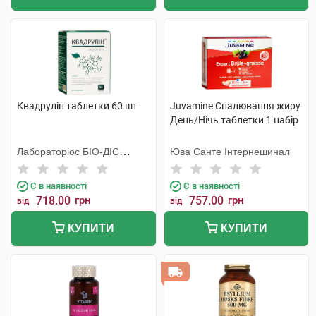
Квадрулін таблетки 60 шт
Juvamine Спалювання жиру
День/Нічь таблетки 1 набір
Лабораторiос БIО-ДIС
Юва Санте Інтернешинал
Еспанія
Є в наявності
Є в наявності
718.00
грн
757.00
грн
від
від
КУПИТИ
КУПИТИ