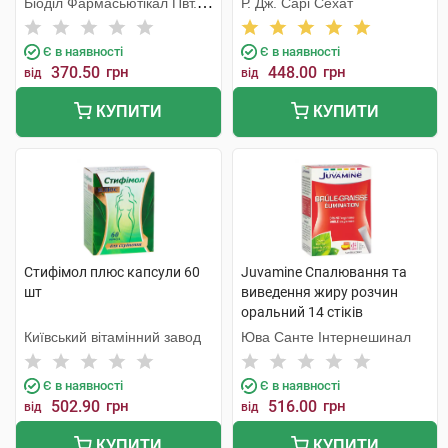
Біоділ Фармасьютікал Пвт.
Р. Дж. Сарі Сехат
Лтд.
Є в наявності
Є в наявності
370.50
грн
448.00
грн
від
від
КУПИТИ
КУПИТИ
Стифімол плюс капсули 60
Juvamine Спалювання та
шт
виведення жиру розчин
оральний 14 стіків
Київський вітамінний завод
Юва Санте Інтернешинал
Є в наявності
Є в наявності
502.90
грн
516.00
грн
від
від
КУПИТИ
КУПИТИ