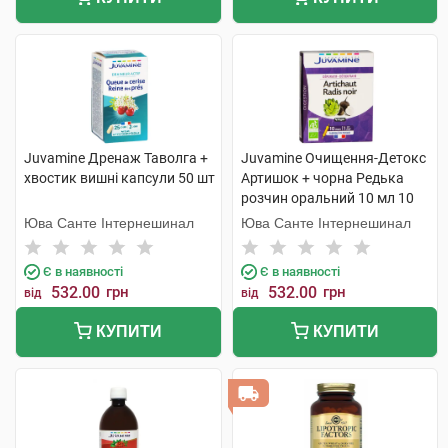
Juvamine Дренаж Таволга +
Juvamine Очищення-Детокс
хвостик вишні капсули 50 шт
Артишок + чорна Редька
розчин оральний 10 мл 10
ампул
Юва Санте Інтернешинал
Юва Санте Інтернешинал
Є в наявності
Є в наявності
532.00
грн
532.00
грн
від
від
КУПИТИ
КУПИТИ