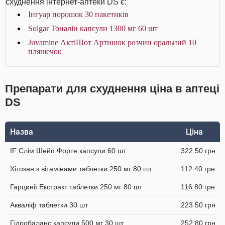
схуднення інтернет-аптеки DS є:
Інгуар порошок 30 пакетиків
Solgar Тоналін капсули 1300 мг 60 шт
Juvamine АктіШот Артишок розчин оральний 10
пляшечок
Препарати для схуднення ціна в аптеці
DS
Назва
Ціна
IF Слім Шейп Форте капсули 60 шт
322.50 грн
Хітозан з вітамінами таблетки 250 мг 80 шт
112.40 грн
Гарцинії Екстракт таблетки 250 мг 80 шт
116.80 грн
Акваліф таблетки 30 шт
223.50 грн
Гідробаланс капсули 500 мг 30 шт
252.80 грн