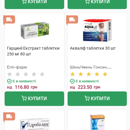
КУПИТИ
КУПИТИ
Гарцинії Екстракт таблетки
Акваліф таблетки 30 шт
250 мг 80 шт
Еліт-фарм
ШеньЧжень Гонсен
Байоледжі Індастрі Ко. Лтд
Є в наявності
Є в наявності
116.80
грн
223.50
грн
від
від
КУПИТИ
КУПИТИ