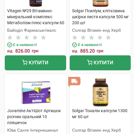
Vitagen №29 Вітамінно-
Solgar Псиліум, клітковина
мінеральний комплекс
шкірки листя капсули 500 мг
Метаболізм плюс капсули 60
200 шт
шт
Байоділ Фармасьютікалс
Солгар Вітамін енд Херб
Є в наявності
Є в наявності
826.00
грн
885.20
грн
від
від
КУПИТИ
КУПИТИ
Juvamine АктіШот Артишок
Solgar Тоналін капсули 1300
розчин оральний 10
мг 60 шт
пляшечок
Юва Санте Інтернешинал
Солгар Вітамін енд Херб