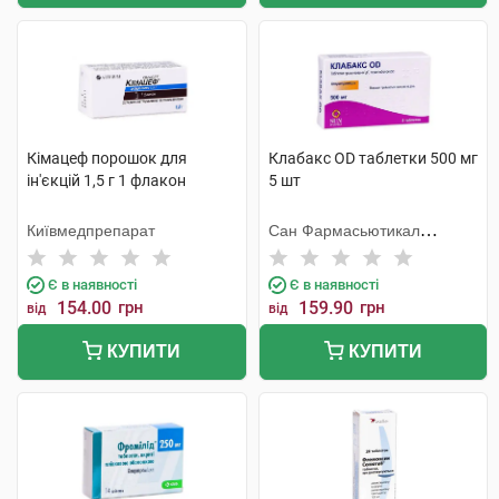
Кімацеф порошок для
Клабакс OD таблетки 500 мг
ін'єкцій 1,5 г 1 флакон
5 шт
Київмедпрепарат
Сан Фармасьютикал
Індастріз
Є в наявності
Є в наявності
154.00
грн
159.90
грн
від
від
КУПИТИ
КУПИТИ