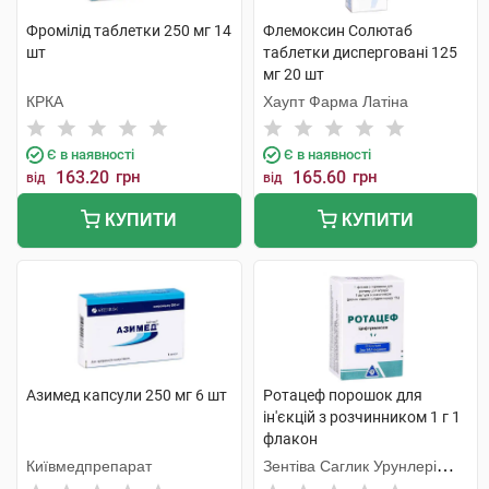
Фромілід таблетки 250 мг 14
Флемоксин Солютаб
шт
таблетки дисперговані 125
мг 20 шт
КРКА
Хаупт Фарма Латіна
Є в наявності
Є в наявності
163.20
грн
165.60
грн
від
від
КУПИТИ
КУПИТИ
Азимед капсули 250 мг 6 шт
Ротацеф порошок для
ін'єкцій з розчинником 1 г 1
флакон
Київмедпрепарат
Зентіва Саглик Урунлері
Санаї ве Тіджарет А.Ш