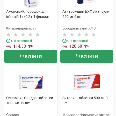
Амоксил-К порошок для
Азитроміцин БХФЗ капсули
ін'єкцій 1 г/0,2 г 1 флакон
250 мг 6 шт
Київмедпрепарат
Борщагівський ХФЗ
Є в наявності
Є в наявності
114.30
грн
120.60
грн
від
від
КУПИТИ
КУПИТИ
Оспамокс Сандоз таблетки
Зитрокс таблетки 500 мг 3
1000 мг 12 шт
шт
Сандоз
Маклеодс Фармасьютикалс