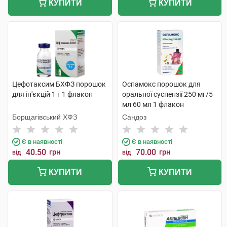
КУПИТИ
КУПИТИ
Цефотаксим БХФЗ порошок
Оспамокс порошок для
для ін'єкцій 1 г 1 флакон
оральної суспензії 250 мг/5
мл 60 мл 1 флакон
Борщагівський ХФЗ
Сандоз
Є в наявності
Є в наявності
40.50
грн
70.00
грн
від
від
КУПИТИ
КУПИТИ