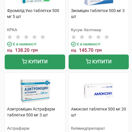
Фромілід Уно таблетки 500
Зиоміцин таблетки 500 мг 3
мг 5 шт
шт
КРКА
Кусум Хелтхкер
Є в наявності
Є в наявності
138.20
грн
145.70
грн
від
від
КУПИТИ
КУПИТИ
Азитроміцин Астрафарм
Амоксил таблетки 500 мг 20
таблетки 500 мг 3 шт
шт
Астрафарм
Київмедпрепарат