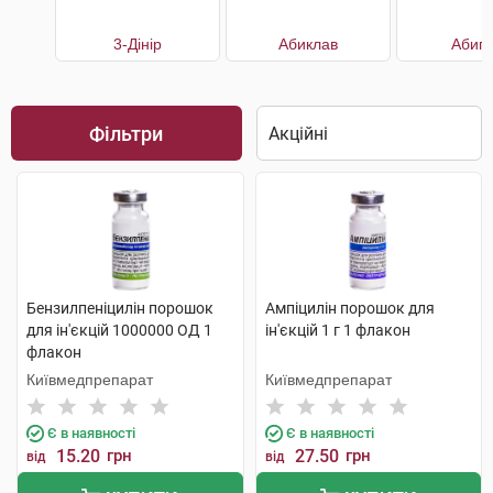
3-Дінір
Абиклав
Абип
Фільтри
Бензилпеніцилін порошок
Ампіцилін порошок для
для ін'єкцій 1000000 ОД 1
ін'єкцій 1 г 1 флакон
флакон
Київмедпрепарат
Київмедпрепарат
Є в наявності
Є в наявності
15.20
грн
27.50
грн
від
від