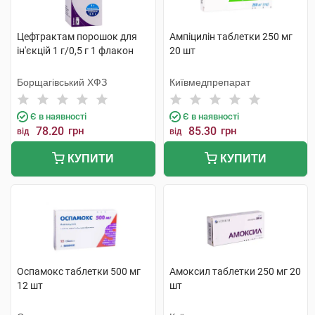
Цефтрактам порошок для
Ампіцилін таблетки 250 мг
ін'єкцій 1 г/0,5 г 1 флакон
20 шт
Борщагівський ХФЗ
Київмедпрепарат
Є в наявності
Є в наявності
78.20
грн
85.30
грн
від
від
КУПИТИ
КУПИТИ
Оспамокс таблетки 500 мг
Амоксил таблетки 250 мг 20
12 шт
шт