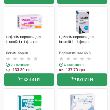
Цефепім порошок для
Цебопім порошок для
ін'єкцій 1 г 1 флакон
ін'єкцій 1 г 1 флакон
Лекхім-Харків
Борщагівський ХФЗ
Є в наявності
Є в наявності
133.30
грн
137.70
грн
від
від
КУПИТИ
КУПИТИ