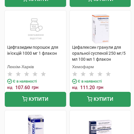
Цефтазидим порошок для
Цефалексин гранули для
ін'єкцій 1000 мг 1 флакон
оральної суспензії 250 мг/5
мл 100 мл 1 флакон
Лекхім-Харків
Хемофарм
Є в наявності
Є в наявності
107.60
грн
111.20
грн
від
від
КУПИТИ
КУПИТИ