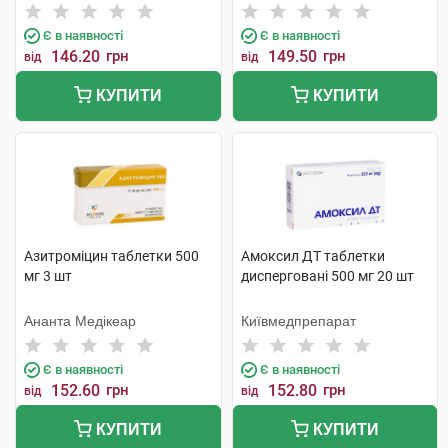
Є в наявності
Є в наявності
146.20
грн
149.50
грн
від
від
КУПИТИ
КУПИТИ
Азитроміцин таблетки 500
Амоксил ДТ таблетки
мг 3 шт
дисперговані 500 мг 20 шт
Ананта Медікеар
Київмедпрепарат
Є в наявності
Є в наявності
152.60
грн
152.80
грн
від
від
КУПИТИ
КУПИТИ