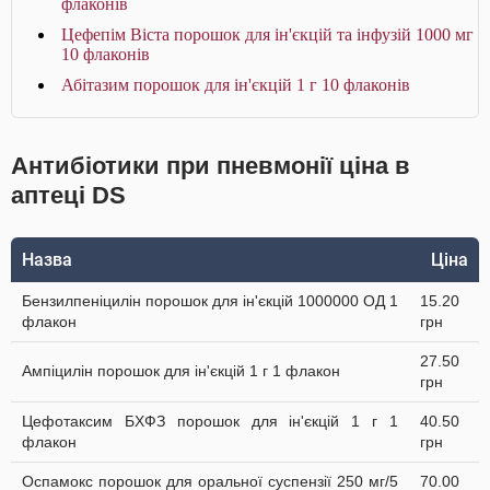
флаконів
Цефепім Віста порошок для ін'єкцій та інфузій 1000 мг
10 флаконів
Абітазим порошок для ін'єкцій 1 г 10 флаконів
Антибіотики при пневмонії ціна в
аптеці DS
Назва
Ціна
Бензилпеніцилін порошок для ін'єкцій 1000000 ОД 1
15.20
флакон
грн
27.50
Ампіцилін порошок для ін'єкцій 1 г 1 флакон
грн
Цефотаксим БХФЗ порошок для ін'єкцій 1 г 1
40.50
флакон
грн
Оспамокс порошок для оральної суспензії 250 мг/5
70.00