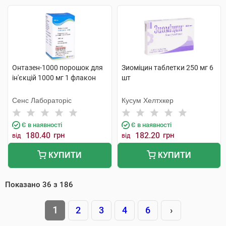
Онтазен-1000 порошок для
Зиоміцин таблетки 250 мг 6
ін'єкцій 1000 мг 1 флакон
шт
Сенс Лабораторіс
Кусум Хелтхкер
Є в наявності
Є в наявності
180.40
грн
182.20
грн
від
від
КУПИТИ
КУПИТИ
Показано
36
з
186
1
2
3
4
6
›