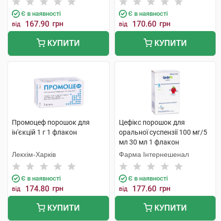
Є в наявності
Є в наявності
167.90
грн
170.60
грн
від
від
КУПИТИ
КУПИТИ
Промоцеф порошок для
Цефікс порошок для
ін'єкцій 1 г 1 флакон
оральної суспензії 100 мг/5
мл 30 мл 1 флакон
Лекхім-Харків
Фарма Інтернешенал
Є в наявності
Є в наявності
174.80
грн
177.60
грн
від
від
КУПИТИ
КУПИТИ