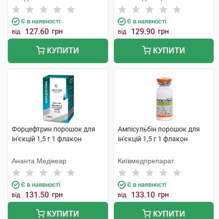
Є в наявності
Є в наявності
127.60
грн
129.90
грн
від
від
КУПИТИ
КУПИТИ
Форцефтрин порошок для
Ампісульбін порошок для
ін'єкцій 1,5 г 1 флакон
ін'єкцій 1,5 г 1 флакон
Ананта Медікеар
Київмедпрепарат
Є в наявності
Є в наявності
131.50
грн
133.10
грн
від
від
КУПИТИ
КУПИТИ