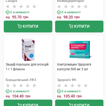
Сандоз
Київмедпрепарат
Є в наявності
Є в наявності
95.70
грн
98.20
грн
від
від
КУПИТИ
КУПИТИ
Зацеф порошок для ін'єкцій
Азитроміцин Здоров'я
1 г 1 флакон
капсули 500 мг 3 шт
Борщагівський ХФЗ
Здоров'я ФК
Є в наявності
Є в наявності
104.40
грн
105.40
грн
від
від
КУПИТИ
КУПИТИ