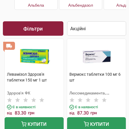
Альбела
Альбендазол
Альда
Фільтри
Левамізол Здоров'я
Вермокс таблетки 100 мг 6
таблетки 150 мг 1 шт
шт
Здоров'я ФК
Люсомедикамента
Сосьєдаде Текніка
Фармацеутика
Є в наявності
Є в наявності
83.30
грн
87.30
грн
від
від
КУПИТИ
КУПИТИ