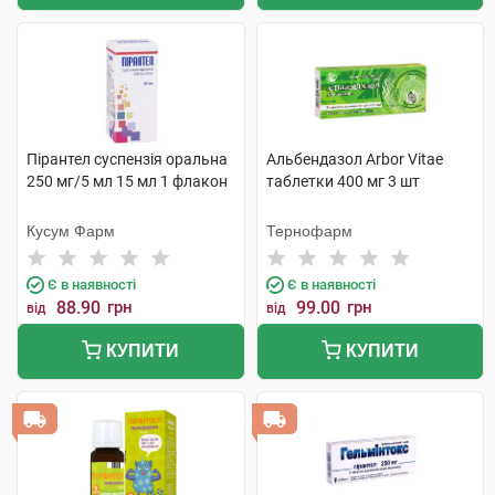
Пірантел суспензія оральна
Альбендазол Arbor Vitae
250 мг/5 мл 15 мл 1 флакон
таблетки 400 мг 3 шт
Кусум Фарм
Тернофарм
Є в наявності
Є в наявності
88.90
грн
99.00
грн
від
від
КУПИТИ
КУПИТИ