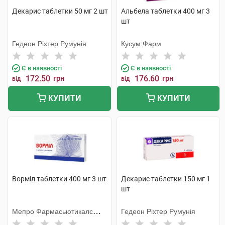
Декарис таблетки 50 мг 2 шт
Альбела таблетки 400 мг 3
шт
Гедеон Ріхтер Румунія
Кусум Фарм
Є в наявності
Є в наявності
172.50
грн
176.60
грн
від
від
КУПИТИ
КУПИТИ
Ворміл таблетки 400 мг 3 шт
Декарис таблетки 150 мг 1
шт
Мепро Фармасьютикалс
Гедеон Ріхтер Румунія
Пріват