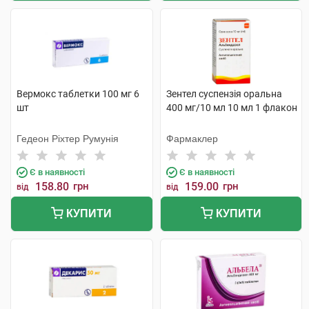
Вермокс таблетки 100 мг 6
Зентел суспензія оральна
шт
400 мг/10 мл 10 мл 1 флакон
Гедеон Ріхтер Румунія
Фармаклер
Є в наявності
Є в наявності
158.80
грн
159.00
грн
від
від
КУПИТИ
КУПИТИ