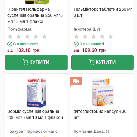
Пірантел Польфарма
Гельмінтокс таблетки 250 мг
суспензія оральна 250 мг/5
3 шт
мл 15 мл 1 флакон
Польфарма
Іннотера Шузі
Є в наявності
Є в наявності
102.10
грн
109.60
грн
від
від
КУПИТИ
КУПИТИ
Ворміл суспензія оральна
Фітоглистоцид капсули 30
200 мг/5 мл 10 мл 1 флакон
шт
Гракуре Фармасьютікалс
Компанія Дана, Я