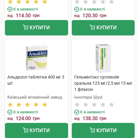
Є в наявності
Є в наявності
114.50
грн
120.30
грн
від
від
КУПИТИ
КУПИТИ
Альдазол таблетки 400 мг 3
Гельмінтокс суспензія
шт
оральна 125 мг/2,5 мл 15 мл
1 флакон
Київський вітамінний завод
Іннотера Шузі
Є в наявності
Є в наявності
124.00
грн
138.30
грн
від
від
КУПИТИ
КУПИТИ