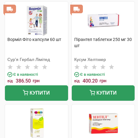
Ворміл Фіто капсули 60 шт
Пірантел таблетки 250 мг 30
шт
Сур'я Гербал Лімітед
Кусум Хелтхкер
Є в наявності
Є в наявності
386.50
грн
400.20
грн
від
від
КУПИТИ
КУПИТИ