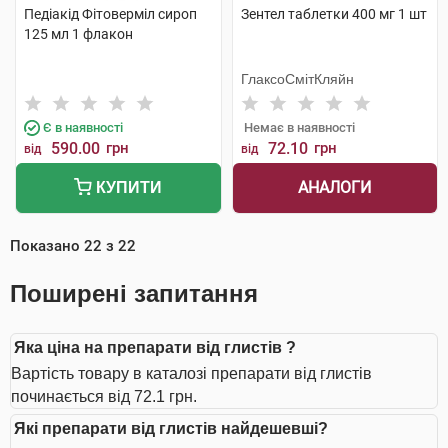
Педіакід Фітоверміл сироп
Зентел таблетки 400 мг 1 шт
125 мл 1 флакон
ГлаксоСмітКляйн
Є в наявності
Немає в наявності
590.00
грн
72.10
грн
від
від
АНАЛОГИ
КУПИТИ
Показано
22
з
22
Поширені запитання
Яка ціна на препарати від глистів ?
Вартість товару в каталозі препарати від глистів
починається від 72.1 грн.
Які препарати від глистів найдешевші?