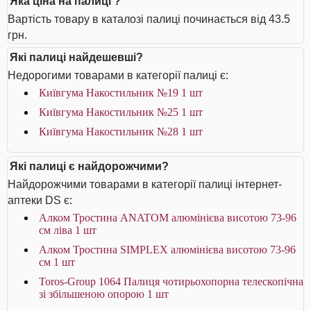
Яка ціна на палиці ?
Вартість товару в каталозі палиці починається від 43.5
грн.
Які палиці найдешевші?
Недорогими товарами в категорії палиці є:
Київгума Накостильник №19 1 шт
Київгума Накостильник №25 1 шт
Київгума Накостильник №28 1 шт
Які палиці є найдорожчими?
Найдорожчими товарами в категорії палиці інтернет-
аптеки DS є:
Алком Тростина ANATOM алюмінієва висотою 73-96
см ліва 1 шт
Алком Тростина SIMPLEX алюмінієва висотою 73-96
см 1 шт
Toros-Group 1064 Палиця чотирьохопорна телескопічна
зі збільшеною опорою 1 шт