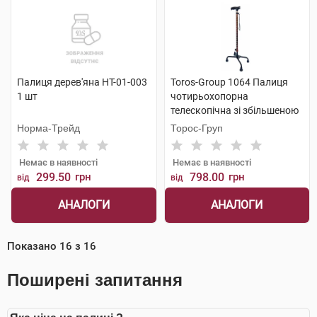
Палиця дерев'яна НТ-01-003
Toros-Group 1064 Палиця
1 шт
чотирьохопорна
телескопічна зі збільшеною
опорою 1 шт
Норма-Трейд
Торос-Груп
Немає в наявності
Немає в наявності
299.50
грн
798.00
грн
від
від
АНАЛОГИ
АНАЛОГИ
Показано
16
з
16
Поширені запитання