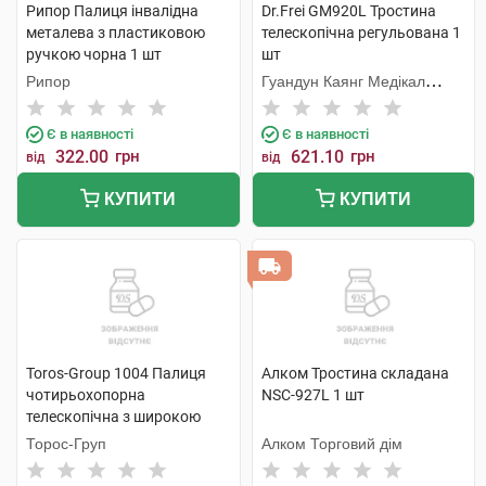
Рипор Палиця інвалідна
Dr.Frei GM920L Тростина
металева з пластиковою
телескопічна регульована 1
ручкою чорна 1 шт
шт
Рипор
Гуандун Каянг Медікал
Технолоджі
Є в наявності
Є в наявності
322.00
грн
621.10
грн
від
від
КУПИТИ
КУПИТИ
Toros-Group 1004 Палиця
Алком Тростина складана
чотирьохопорна
NSC-927L 1 шт
телескопічна з широкою
основою 1 шт
Торос-Груп
Алком Торговий дім