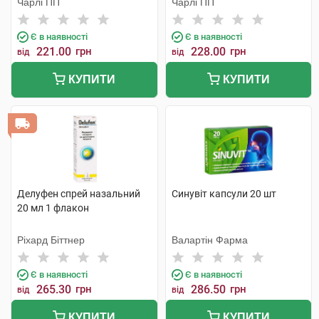
Чарлі ПП
Чарлі ПП
Є в наявності
Є в наявності
221.00
грн
228.00
грн
від
від
КУПИТИ
КУПИТИ
Делуфен спрей назальний
Синувіт капсули 20 шт
20 мл 1 флакон
Ріхард Біттнер
Валартін Фарма
Є в наявності
Є в наявності
265.30
грн
286.50
грн
від
від
КУПИТИ
КУПИТИ