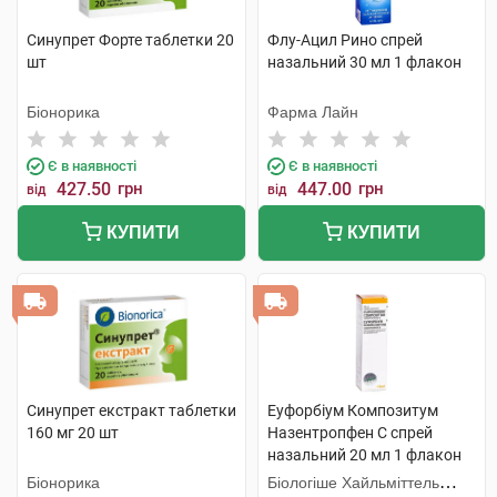
Синупрет Форте таблетки 20
Флу-Ацил Рино спрей
шт
назальний 30 мл 1 флакон
Біонорика
Фарма Лайн
Є в наявності
Є в наявності
427.50
грн
447.00
грн
від
від
КУПИТИ
КУПИТИ
Синупрет екстракт таблетки
Еуфорбіум Композитум
160 мг 20 шт
Назентропфен С спрей
назальний 20 мл 1 флакон
Біонорика
Біологіше Хайльміттель