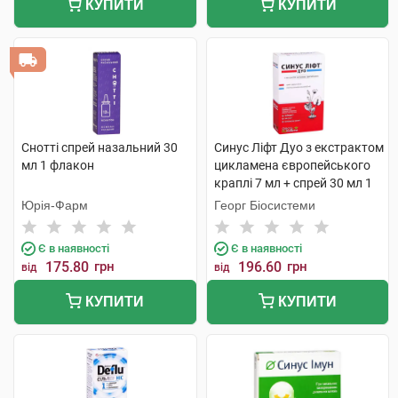
КУПИТИ
КУПИТИ
Снотті спрей назальний 30
Синус Ліфт Дуо з екстрактом
мл 1 флакон
цикламена європейського
краплі 7 мл + спрей 30 мл 1
комплект
Юрія-Фарм
Георг Біосистеми
Є в наявності
Є в наявності
175.80
грн
196.60
грн
від
від
КУПИТИ
КУПИТИ