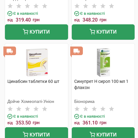
Є в наявності
Є в наявності
319.40
грн
348.20
грн
від
від
КУПИТИ
КУПИТИ
Цинабсин таблетки 60 шт
Синупрет Н сироп 100 мл 1
флакон
Дойче Хомеопаті-Уніон
Біонорика
Є в наявності
Є в наявності
353.50
грн
361.10
грн
від
від
КУПИТИ
КУПИТИ