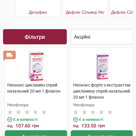
Делуфен
Дефлю Сільвер Ніс
Фільтри
Неонокс цикламен спрей
Неонокс форте з екстрактом
назальний 20 мл 1 флакон
цикламену спрей назальний
20 мл 1 флакон
Неофлора
Неофлора
Є в наявності
Є в наявності
107.60
грн
133.50
грн
від
від