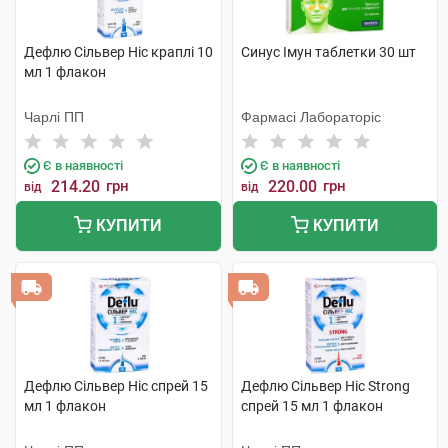
Дефлю Сільвер Ніс краплі 10
Синус Імун таблетки 30 шт
мл 1 флакон
Чарлі ПП
Фармасі Лабораторіс
Є в наявності
Є в наявності
214.20
грн
220.00
грн
від
від
КУПИТИ
КУПИТИ
Дефлю Сільвер Ніс спрей 15
Дефлю Сільвер Ніс Strong
мл 1 флакон
спрей 15 мл 1 флакон