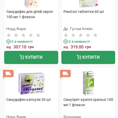
Синудафен для дітей сироп
Ринітал таблетки 60 шт
100 мл 1 флакон
Норд Фарм
Др. Густав Кляйн
Є в наявності
Є в наявності
307.10
грн
319.00
грн
від
від
КУПИТИ
КУПИТИ
Синудафен капсули 30 шт
Синупрет краплі оральні 100
мл 1 флакон
Норд Фарм
Біонорика