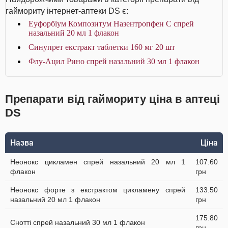
гаймориту інтернет-аптеки DS є:
Еуфорбіум Композитум Назентропфен С спрей
назальний 20 мл 1 флакон
Синупрет екстракт таблетки 160 мг 20 шт
Флу-Ацил Рино спрей назальний 30 мл 1 флакон
Препарати від гаймориту ціна в аптеці
DS
Назва
Ціна
Неонокс цикламен спрей назальний 20 мл 1
107.60
флакон
грн
Неонокс форте з екстрактом цикламену спрей
133.50
назальний 20 мл 1 флакон
грн
175.80
Снотті спрей назальний 30 мл 1 флакон
грн