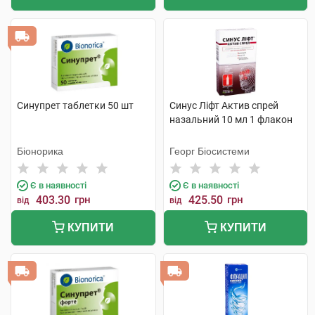
Синупрет таблетки 50 шт
Синус Ліфт Актив спрей
назальний 10 мл 1 флакон
Біонорика
Георг Біосистеми
Є в наявності
Є в наявності
403.30
грн
425.50
грн
від
від
КУПИТИ
КУПИТИ