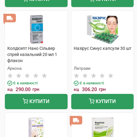
Колдісепт Нано Сільвер
Назірус Синус капсули 30 шт
спрей назальний 20 мл 1
флакон
Аркона
Ліктрави
Є в наявності
Є в наявності
290.00
грн
306.20
грн
від
від
КУПИТИ
КУПИТИ