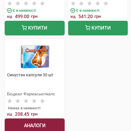
Хеель
Є в наявності
Є в наявності
499.00
грн
541.20
грн
від
від
КУПИТИ
КУПИТИ
Синустан капсули 30 шт
Біодеал Фармасьютікалс
Немає в наявності
208.45
грн
від
АНАЛОГИ