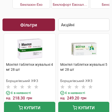
Беклазон-Еко
Беклофорт Евохалер
Бенод
Фільтри
Монтел таблетки жувальні 4
Монтел таблетки жувальні 5
мг 28 шт
мг 28 шт
Борщагівський ХФЗ
Борщагівський ХФЗ
Є в наявності
Є в наявності
218.30
грн
249.20
грн
від
від
КУПИТИ
КУПИТИ