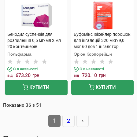
Бенодил суспензія для
Буфомікс Ізіхейлер порошок
розпилення 0,5 мг/мл 2 мл
для інгаляцій 320 мкг/9,0
20 контейнерів
мкг 60 доз 1 інгалятор
Польфарма
Оріон Корпорейшн
Є в наявності
Є в наявності
673.20
грн
720.10
грн
від
від
КУПИТИ
КУПИТИ
Показано
36
з
51
1
2
›