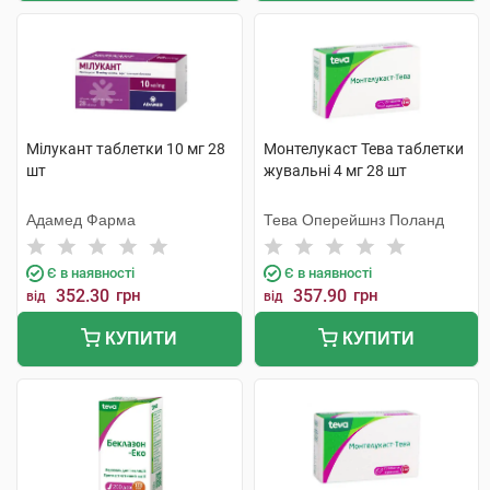
Мілукант таблетки 10 мг 28
Монтелукаст Тева таблетки
шт
жувальні 4 мг 28 шт
Адамед Фарма
Тева Оперейшнз Поланд
Є в наявності
Є в наявності
352.30
грн
357.90
грн
від
від
КУПИТИ
КУПИТИ