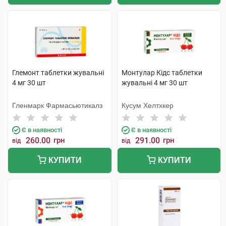
Глемонт таблетки жувальні
Монтулар Кідс таблетки
4 мг 30 шт
жувальні 4 мг 30 шт
Гленмарк Фармасьютикалз
Кусум Хелтхкер
Є в наявності
Є в наявності
260.00
грн
291.00
грн
від
від
КУПИТИ
КУПИТИ