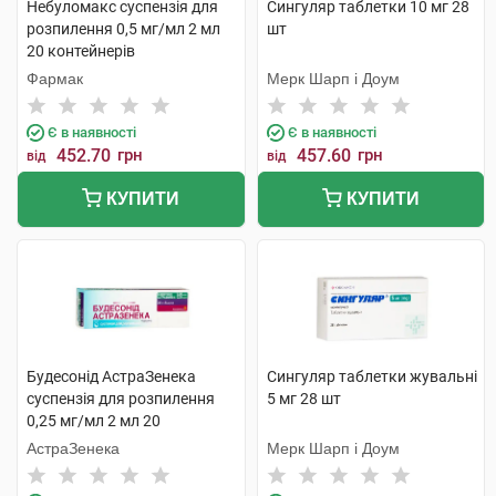
Небуломакс суспензія для
Сингуляр таблетки 10 мг 28
розпилення 0,5 мг/мл 2 мл
шт
20 контейнерів
Фармак
Мерк Шарп і Доум
Є в наявності
Є в наявності
452.70
грн
457.60
грн
від
від
КУПИТИ
КУПИТИ
Будесонід АстраЗенека
Сингуляр таблетки жувальні
суспензія для розпилення
5 мг 28 шт
0,25 мг/мл 2 мл 20
контейнерів
АстраЗенека
Мерк Шарп і Доум