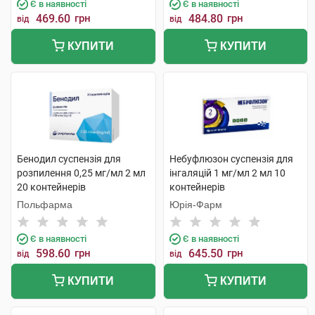
Є в наявності
Є в наявності
469.60
грн
484.80
грн
від
від
КУПИТИ
КУПИТИ
Бенодил суспензія для
Небуфлюзон суспензія для
розпилення 0,25 мг/мл 2 мл
інгаляцій 1 мг/мл 2 мл 10
20 контейнерів
контейнерів
Польфарма
Юрія-Фарм
Є в наявності
Є в наявності
598.60
грн
645.50
грн
від
від
КУПИТИ
КУПИТИ