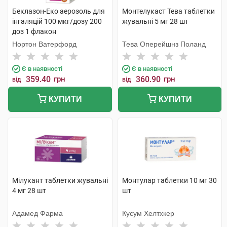
Беклазон-Еко аерозоль для
Монтелукаст Тева таблетки
інгаляцій 100 мкг/дозу 200
жувальні 5 мг 28 шт
доз 1 флакон
Нортон Ватерфорд
Тева Оперейшнз Поланд
Є в наявності
Є в наявності
359.40
грн
360.90
грн
від
від
КУПИТИ
КУПИТИ
Мілукант таблетки жувальні
Монтулар таблетки 10 мг 30
4 мг 28 шт
шт
Адамед Фарма
Кусум Хелтхкер