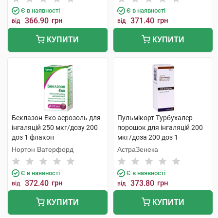
Є в наявності
Є в наявності
366.90
грн
371.40
грн
від
від
КУПИТИ
КУПИТИ
Беклазон-Еко аерозоль для
Пульмікорт Турбухалер
інгаляцій 250 мкг/дозу 200
порошок для інгаляцій 200
доз 1 флакон
мкг/доза 200 доз 1
інгалятор
Нортон Ватерфорд
АстраЗенека
Є в наявності
Є в наявності
372.40
грн
373.80
грн
від
від
КУПИТИ
КУПИТИ