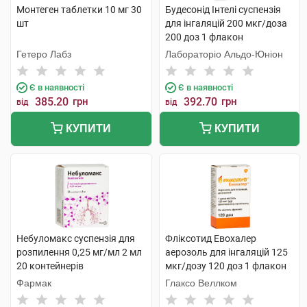
Монтеген таблетки 10 мг 30
Будесонід Інтелі суспензія
шт
для інгаляцій 200 мкг/доза
200 доз 1 флакон
Гетеро Лабз
Лабораторіо Альдо-Юніон
Є в наявності
Є в наявності
385.20
грн
392.70
грн
від
від
КУПИТИ
КУПИТИ
Небуломакс суспензія для
Фліксотид Евохалер
розпилення 0,25 мг/мл 2 мл
аерозоль для інгаляцій 125
20 контейнерів
мкг/дозу 120 доз 1 флакон
Фармак
Глаксо Веллком