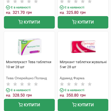
Є в наявності
Є в наявності
321.70
грн
325.80
грн
від
від
КУПИТИ
КУПИТИ
Монтелукаст Тева таблетки
Мілукант таблетки жувальні
10 мг 28 шт
5 мг 28 шт
Тева Оперейшнз Поланд
Адамед Фарма
Є в наявності
Є в наявності
328.50
грн
350.80
грн
від
від
КУПИТИ
КУПИТИ