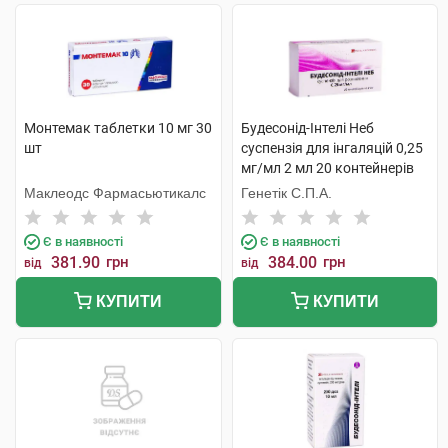
Монтемак таблетки 10 мг 30
Будесонід-Інтелі Неб
шт
суспензія для інгаляцій 0,25
мг/мл 2 мл 20 контейнерів
Маклеодс Фармасьютикалс
Генетік С.П.А.
Є в наявності
Є в наявності
381.90
грн
384.00
грн
від
від
КУПИТИ
КУПИТИ