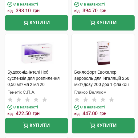
Є в наявності
Є в наявності
393.10
грн
394.70
грн
від
від
КУПИТИ
КУПИТИ
Будесонід-Інтелі Неб
Беклофорт Евохалер
суспензія для розпилення
аерозоль для інгаляцій 250
0,50 мг/мл 2 мл 20
мкг/дозу 200 доз 1 флакон
контейнерів
Генетік С.П.А.
Глаксо Веллком
Є в наявності
Є в наявності
422.50
грн
447.00
грн
від
від
КУПИТИ
КУПИТИ