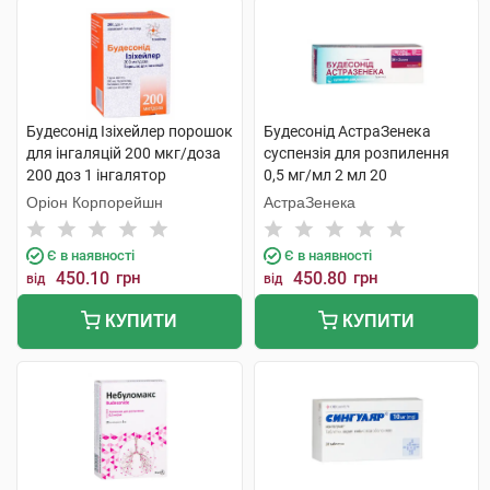
Будесонід Ізіхейлер порошок
Будесонід АстраЗенека
для інгаляцій 200 мкг/доза
суспензія для розпилення
200 доз 1 інгалятор
0,5 мг/мл 2 мл 20
контейнерів
Оріон Корпорейшн
АстраЗенека
Є в наявності
Є в наявності
450.10
грн
450.80
грн
від
від
КУПИТИ
КУПИТИ