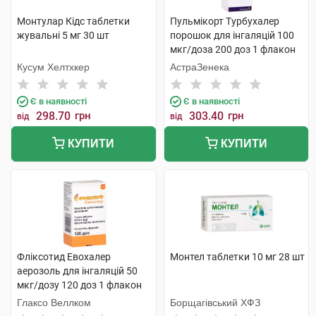
Монтулар Кідс таблетки
Пульмікорт Турбухалер
жувальні 5 мг 30 шт
порошок для інгаляцій 100
мкг/доза 200 доз 1 флакон
Кусум Хелтхкер
АстраЗенека
Є в наявності
Є в наявності
298.70
грн
303.40
грн
від
від
КУПИТИ
КУПИТИ
Фліксотид Евохалер
Монтел таблетки 10 мг 28 шт
аерозоль для інгаляцій 50
мкг/дозу 120 доз 1 флакон
Глаксо Веллком
Борщагівський ХФЗ