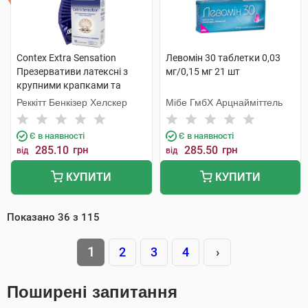
Contex Extra Sensation
Левомін 30 таблетки 0,03
Презервативи латексні з
мг/0,15 мг 21 шт
крупними крапками та
ребрами 12 шт
Реккітт Бенкізер Хелскер
Мібе ГмбХ Арцнайміттель
Є в наявності
Є в наявності
285.10
грн
285.50
грн
від
від
КУПИТИ
КУПИТИ
Показано
36
з
115
1
2
3
4
›
Поширені запитання