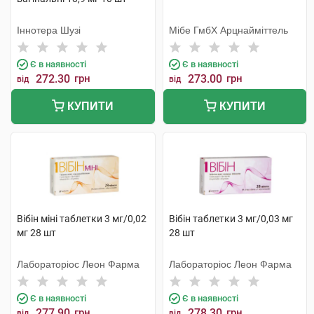
Іннотера Шузі
Мібе ГмбХ Арцнайміттель
Є в наявності
Є в наявності
272.30
грн
273.00
грн
від
від
КУПИТИ
КУПИТИ
Вібін міні таблетки 3 мг/0,02
Вібін таблетки 3 мг/0,03 мг
мг 28 шт
28 шт
Лабораторіос Леон Фарма
Лабораторіос Леон Фарма
Є в наявності
Є в наявності
277.90
грн
278.30
грн
від
від