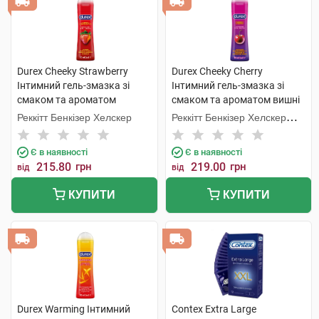
Durex Cheeky Strawberry
Durex Cheeky Cherry
Інтимний гель-змазка зі
Інтимний гель-змазка зі
смаком та ароматом
смаком та ароматом вишні
полуниці 50 мл 1 флакон
50 мл 1 флакон
Реккітт Бенкізер Хелскер
Реккітт Бенкізер Хелскер
Мануфектурінг
Є в наявності
Є в наявності
215.80
грн
219.00
грн
від
від
КУПИТИ
КУПИТИ
Durex Warming Інтимний
Contex Extra Large