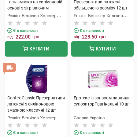
гель-змазка на силіконовій
Презервативи латексні
основі з зігріваючим
збільшеного розміру 12 шт
ефектом 50 мл 1 флакон
Реккітт Бенкізер Хелскер
Реккітт Бенкізер Хелскер
Мануфектурінг
Мануфектурінг
Є в наявності
Є в наявності
222.00
грн
228.60
грн
від
від
КУПИТИ
КУПИТИ
Contex Classic Презервативи
Еротекс із запахом лаванди
латексні з силіконовою
супозиторії вагінальні 10 шт
змазкою класичні 12 шт
Реккітт Бенкізер Хелскер
Сперко Україна
Мануфектурінг
Є в наявності
Є в наявності