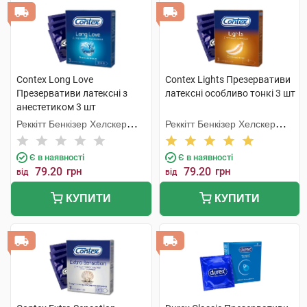
Contex Long Love
Contex Lights Презервативи
Презервативи латексні з
латексні особливо тонкі 3 шт
анестетиком 3 шт
Реккітт Бенкізер Хелскер
Реккітт Бенкізер Хелскер
Мануфектурінг
Мануфектурінг
Є в наявності
Є в наявності
79.20
грн
79.20
грн
від
від
КУПИТИ
КУПИТИ