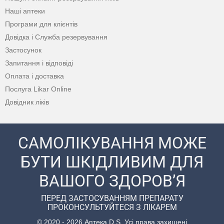
Наші аптеки
Програми для клієнтів
Довідка і Служба резервування
Застосунок
Запитання і відповіді
Оплата і доставка
Послуга Likar Online
Довідник ліків
САМОЛІКУВАННЯ МОЖЕ
БУТИ ШКІДЛИВИМ ДЛЯ
ВАШОГО ЗДОРОВ’Я
ПЕРЕД ЗАСТОСУВАННЯМ ПРЕПАРАТУ
ПРОКОНСУЛЬТУЙТЕСЯ З ЛІКАРЕМ
© 2020 - 2026 Аптека D.S. Усі права захищені