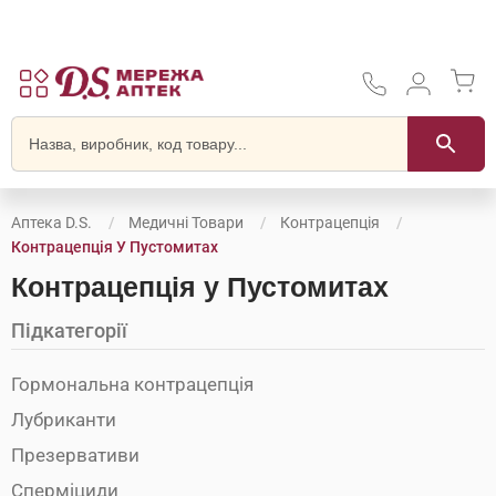
Аптека D.S.
Медичні Товари
Контрацепція
Контрацепція У Пустомитах
Контрацепція у Пустомитах
Підкатегорії
Гормональна контрацепція
Лубриканти
Презервативи
Сперміциди