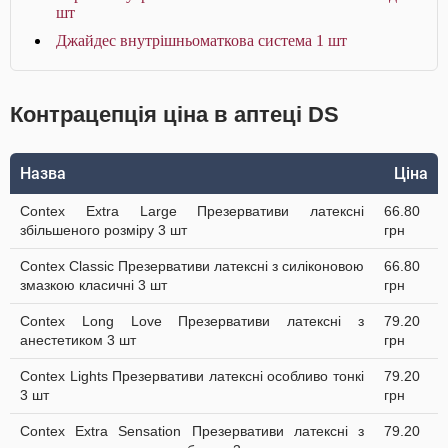
шт
Джайдес внутрішньоматкова система 1 шт
Контрацепція ціна в аптеці DS
Назва
Ціна
Contex Extra Large Презервативи латексні
66.80
збільшеного розміру 3 шт
грн
Contex Classic Презервативи латексні з силіконовою
66.80
змазкою класичні 3 шт
грн
Contex Long Love Презервативи латексні з
79.20
анестетиком 3 шт
грн
Contex Lights Презервативи латексні особливо тонкі
79.20
3 шт
грн
Contex Extra Sensation Презервативи латексні з
79.20