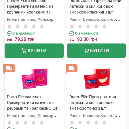
Contex Extra Sensation
Durex Classic Презервативи
Презервативи латексні з
латексні з силіконовою
крупними крапками та
змазкою класичні 3 шт
ребрами 3 шт
Реккітт Бенкізер Хелскер
Реккітт Бенкізер Хелскер
Мануфектурінг
Є в наявності
Є в наявності
79.20
грн
93.00
грн
від
від
КУПИТИ
КУПИТИ
Durex Pleasuremax
Durex Elite Презервативи
Презервативи латексні з
латексні з силіконовою
ребрами та крапками 3 шт
змазкою тонкі 3 шт
Реккітт Бенкізер Хелскер
Реккітт Бенкізер Хелскер
Мануфектурінг
Мануфектурінг