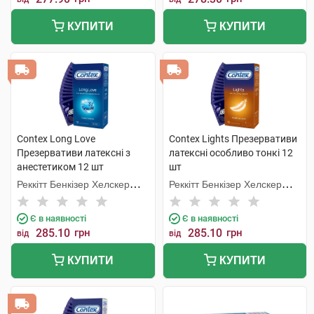
КУПИТИ
КУПИТИ
Contex Long Love
Contex Lights Презервативи
Презервативи латексні з
латексні особливо тонкі 12
анестетиком 12 шт
шт
Реккітт Бенкізер Хелскер
Реккітт Бенкізер Хелскер
Мануфектурінг
Мануфектурінг
Є в наявності
Є в наявності
285.10
грн
285.10
грн
від
від
КУПИТИ
КУПИТИ