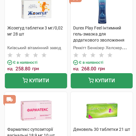
Жозегуд таблетки 3 мг/0,02
Durex Play Feel Інтимний
мг 28 шт
гель-змазка для
додаткового зволоження
100 мл флакон
Київський вітамінний завод
Реккітт Бенкізер Хелскер
Мануфектурінг
Є в наявності
Є в наявності
258.80
грн
268.00
грн
від
від
КУПИТИ
КУПИТИ
Фарматекс супозиторії
Деновель 30 таблетки 21 шт
вагінальні 18,9 мг 10 шт