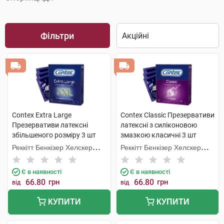
Фільтри
Contex Extra Large
Contex Classic Презервативи
Презервативи латексні
латексні з силіконовою
збільшеного розміру 3 шт
змазкою класичні 3 шт
Реккітт Бенкізер Хелскер
Реккітт Бенкізер Хелскер
Мануфектурінг
Мануфектурінг
Є в наявності
Є в наявності
66.80
грн
66.80
грн
від
від
КУПИТИ
КУПИТИ