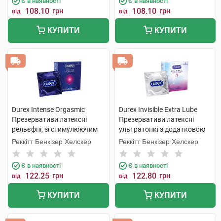
Є в наявності
Є в наявності
108.10
грн
108.10
грн
від
від
КУПИТИ
КУПИТИ
Durex Intense Orgasmic
Durex Invisible Extra Lube
Презервативи латексні
Презервативи латексні
рельєфні, зі стимулюючим
ультратонкі з додатковою
гелем-змазкою 3 шт
змазкою 3 шт
Реккітт Бенкізер Хелскер
Реккітт Бенкізер Хелскер
Є в наявності
Є в наявності
122.25
грн
122.80
грн
від
від
КУПИТИ
КУПИТИ