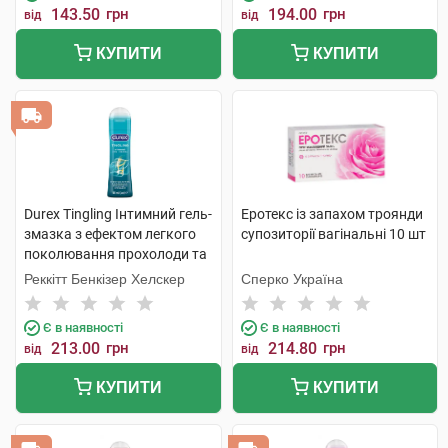
143.50
грн
194.00
грн
від
від
КУПИТИ
КУПИТИ
Durex Tingling Інтимний гель-
Еротекс із запахом троянди
змазка з ефектом легкого
супозиторії вагінальні 10 шт
поколювання прохолоди та
зігрівання 50 мл 1 туба
Реккітт Бенкізер Хелскер
Сперко Україна
Є в наявності
Є в наявності
213.00
грн
214.80
грн
від
від
КУПИТИ
КУПИТИ