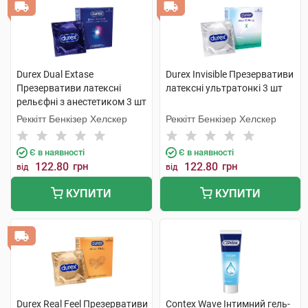
Durex Dual Extase
Durex Invisible Презервативи
Презервативи латексні
латексні ультратонкі 3 шт
рельєфні з анестетиком 3 шт
Реккітт Бенкізер Хелскер
Реккітт Бенкізер Хелскер
Є в наявності
Є в наявності
122.80
грн
122.80
грн
від
від
КУПИТИ
КУПИТИ
Durex Real Feel Презервативи
Contex Wave Інтимний гель-