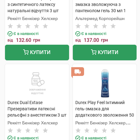
з синтетичного латексу
змазка зволожуюча з
натуральні відчуття 3 шт
пантенолом гель 30 мл 1
туба
Реккітт Бенкізер Хелскер
Альтермед Корпорейшн
Є в наявності
Є в наявності
132.60
грн
137.00
грн
від
від
КУПИТИ
КУПИТИ
Durex Dual Extase
Durex Play Feel Інтимний
Презервативи латексні
гель-змазка для
рельєфні з анестетиком 3 шт
додаткового зволоження 50
мл 1 флакон
Реккітт Бенкізер Хелскер
Реккітт Бенкізер Хелскер
Мануфектурінг
Є в наявності
Є в наявності