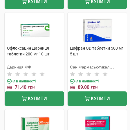
КУПИТИ
КУПИТИ
Офлоксацин Дарниця
Цифран OD таблетки 500 мг
таблетки 200 мг 10 шт
5 шт
Дарниця ФФ
Сан Фармасьютикал
Індастріз
Є в наявності
Є в наявності
71.40
грн
89.00
грн
від
від
КУПИТИ
КУПИТИ