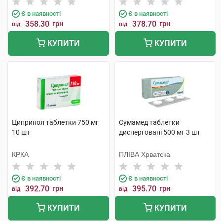
Є в наявності
Є в наявності
358.30
грн
378.70
грн
від
від
КУПИТИ
КУПИТИ
Ципринол таблетки 750 мг
Сумамед таблетки
10 шт
дисперговані 500 мг 3 шт
КРКА
ПЛІВА Хрватска
Є в наявності
Є в наявності
392.70
грн
395.70
грн
від
від
КУПИТИ
КУПИТИ