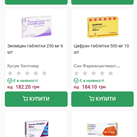
Зиоміцин таблетки 250 мг 6
Цифран таблетки 500 мг 10
шт
шт
Кусум Хелтхкер
Сан Фармасьютикал
Індастріз
Є в наявності
Є в наявності
182.20
грн
184.10
грн
від
від
КУПИТИ
КУПИТИ