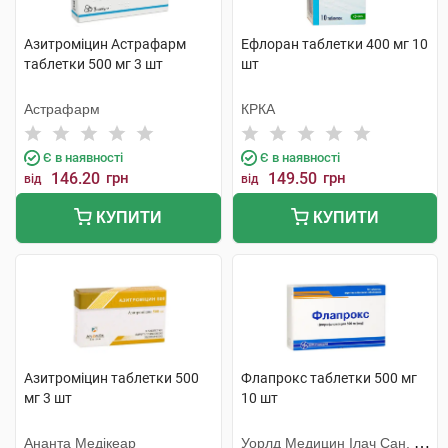
Азитроміцин Астрафарм
Ефлоран таблетки 400 мг 10
таблетки 500 мг 3 шт
шт
Астрафарм
КРКА
Є в наявності
Є в наявності
146.20
грн
149.50
грн
від
від
КУПИТИ
КУПИТИ
Азитроміцин таблетки 500
Флапрокс таблетки 500 мг
мг 3 шт
10 шт
Ананта Медікеар
Уорлд Медицин Ілач Сан. Ве