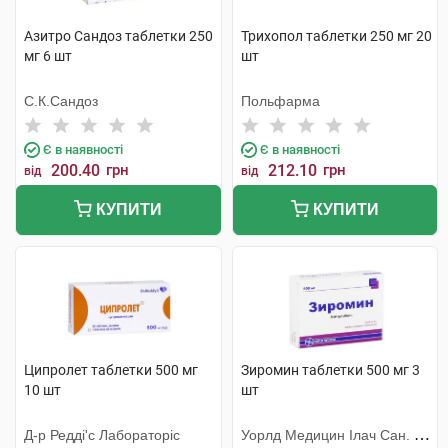
Азитро Сандоз таблетки 250
Трихопол таблетки 250 мг 20
мг 6 шт
шт
С.К.Сандоз
Польфарма
Є в наявності
Є в наявності
200.40
грн
212.10
грн
від
від
КУПИТИ
КУПИТИ
Ципролет таблетки 500 мг
Зиромин таблетки 500 мг 3
10 шт
шт
Д-р Редді'с Лабораторіс
Уорлд Медицин Ілач Сан. Ве