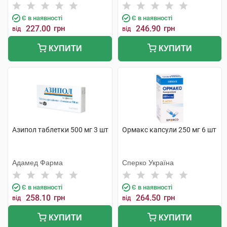
Тідж
Є в наявності
Є в наявності
227.00
грн
246.90
грн
від
від
КУПИТИ
КУПИТИ
Азипол таблетки 500 мг 3 шт
Ормакс капсули 250 мг 6 шт
Адамед Фарма
Сперко Україна
Є в наявності
Є в наявності
258.10
грн
264.50
грн
від
від
КУПИТИ
КУПИТИ