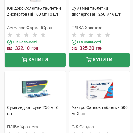
Юнідокс Солютаб таблетки
Сумамед таблетки
дисперговані 100 мг 10 шт
дисперговані 250 мг 6 шт
Астеллас Фарма Юроп
ПЛІВА Хрватска
Є в наявності
Є в наявності
322.10
грн
325.30
грн
від
від
КУПИТИ
КУПИТИ
Сумамед капсули 250 мг 6
Азитро Сандоз таблетки 500
шт
мг 3 шт
ПЛІВА Хрватска
С.К.Сандоз