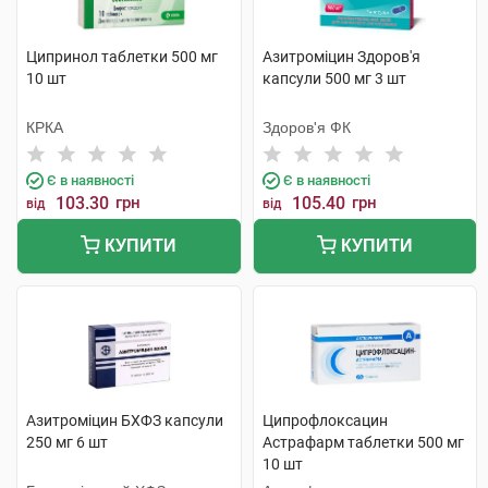
Ципринол таблетки 500 мг
Азитроміцин Здоров'я
10 шт
капсули 500 мг 3 шт
КРКА
Здоров'я ФК
Є в наявності
Є в наявності
103.30
грн
105.40
грн
від
від
КУПИТИ
КУПИТИ
Азитроміцин БХФЗ капсули
Ципрофлоксацин
250 мг 6 шт
Астрафарм таблетки 500 мг
10 шт