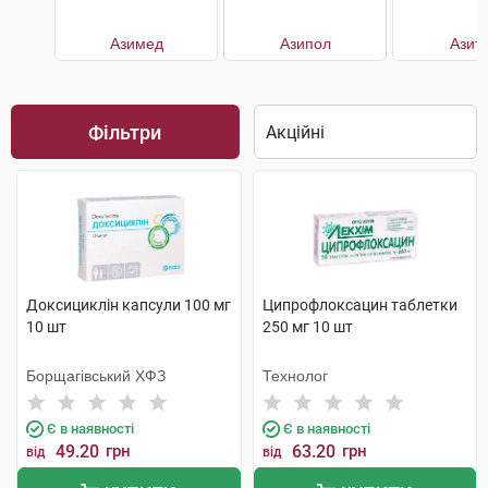
Азимед
Азипол
Азит
Фільтри
Доксициклін капсули 100 мг
Ципрофлоксацин таблетки
10 шт
250 мг 10 шт
Борщагівський ХФЗ
Технолог
Є в наявності
Є в наявності
49.20
грн
63.20
грн
від
від