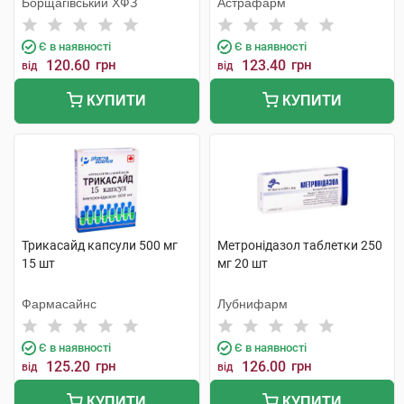
Борщагівський ХФЗ
Астрафарм
Є в наявності
Є в наявності
120.60
грн
123.40
грн
від
від
КУПИТИ
КУПИТИ
Трикасайд капсули 500 мг
Метронідазол таблетки 250
15 шт
мг 20 шт
Фармасайнс
Лубнифарм
Є в наявності
Є в наявності
125.20
грн
126.00
грн
від
від
КУПИТИ
КУПИТИ