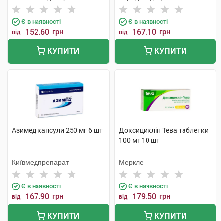
Тідж
Є в наявності
Є в наявності
152.60
грн
167.10
грн
від
від
КУПИТИ
КУПИТИ
Азимед капсули 250 мг 6 шт
Доксициклін Тева таблетки
100 мг 10 шт
Київмедпрепарат
Меркле
Є в наявності
Є в наявності
167.90
грн
179.50
грн
від
від
КУПИТИ
КУПИТИ