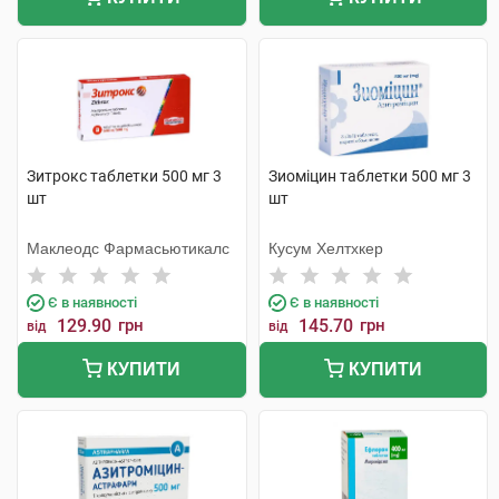
Зитрокс таблетки 500 мг 3
Зиоміцин таблетки 500 мг 3
шт
шт
Маклеодс Фармасьютикалс
Кусум Хелтхкер
Є в наявності
Є в наявності
129.90
грн
145.70
грн
від
від
КУПИТИ
КУПИТИ