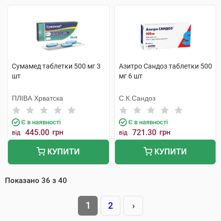
Сумамед таблетки 500 мг 3
Азитро Сандоз таблетки 500
шт
мг 6 шт
ПЛІВА Хрватска
С.К.Сандоз
Є в наявності
Є в наявності
445.00
грн
721.30
грн
від
від
КУПИТИ
КУПИТИ
Показано
36
з
40
1
2
›