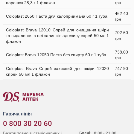
порошок 28,3 г 1 флакон
грн
462.40
Coloplast 2650 Паста для калоприймача 60 г 1 туба
грн
Coloplast Brava 12010 Cпрей для очищення шкіри
702.60
та видалення з неї залишків адгезиву спрей 50 мл 1
грн
флакон
738.00
Coloplast Brava 12050 Паста без спирту 60 г 1 туба
грн
Coloplast Brava Спрей захисний для шкіри 12020
747.90
спрей 50 мл 1 флакон
грн
Гаряча лінія
0 800 30 20 60
Безкоштовно зі стаціонарних і
Будні:
8:00 - 21:00