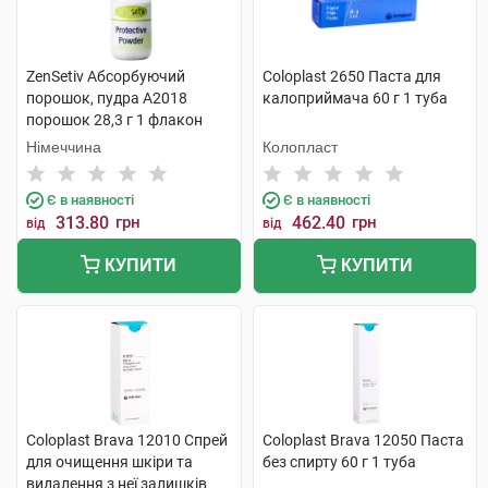
ZenSetiv Абсорбуючий
Coloplast 2650 Паста для
порошок, пудра A2018
калоприймача 60 г 1 туба
порошок 28,3 г 1 флакон
Німеччина
Колопласт
Є в наявності
Є в наявності
313.80
грн
462.40
грн
від
від
КУПИТИ
КУПИТИ
Coloplast Brava 12010 Cпрей
Coloplast Brava 12050 Паста
для очищення шкіри та
без спирту 60 г 1 туба
видалення з неї залишків