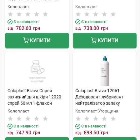
адгезиву спрей 50 мл 1
Колопласт
Колопласт
флакон
Є в наявності
Є в наявності
702.60
грн
738.00
грн
від
від
КУПИТИ
КУПИТИ
Coloplast Brava Спрей
Coloplast Brava 12061
захисний для шкіри 12020
Дезодорант-лубрикант
спрей 50 мл 1 флакон
нейтралізатор запаху
дезодорант 240 мл 1 флакон
Колопласт
Колопласт Угорщина
Є в наявності
Є в наявності
747.90
грн
893.50
грн
від
від