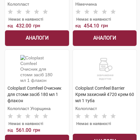
флакон
Колопласт
Німеччина
Немає в наявності
Немає в наявності
432.00
грн
454.10
грн
від
від
АНАЛОГИ
АНАЛОГИ
Coloplast Comfeel Очисник
Coloplast Comfeel Barrier
для стоми засіб 180 мл 1
Крем захисний 4720 крем 60
флакон
мл 1 туба
Колопласт Угорщина
Колопласт
Немає в наявності
Немає в наявності
561.00
грн
від