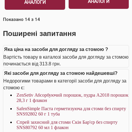
АНАЛОГИ
АНАЛОГИ
Показано
14
з
14
Поширені запитання
Яка ціна на засоби для догляду за стомою ?
Вартість товару в каталозі засоби для догляду за стомою
починається від 313.8 грн.
Які засоби для догляду за стомою найдешевші?
Недорогими товарами в категорії засоби для догляду за
стомою є:
ZenSetiv Абсорбуючий порошок, пудра A2018 порошок
28,3 г 1 флакон
SafenSimple Паста герметизуюча для стоми без спирту
SNS92802 60 г 1 туба
Спрей захисний для стоми Скін Бар'єр без спирту
SNS80792 60 мл 1 флакон