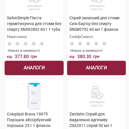
SafenSimple Паста
Спрей захисний для стоми
герметизуюча для стоми без
Скін Бар'єр без спирту
спирту SNS92802 60 г 1 туба
SNS80792 60 мл 1 флакон
Німеччина
СейфСимпл
Немає в наявності
Немає в наявності
377.80
грн
380.30
грн
від
від
АНАЛОГИ
АНАЛОГИ
Coloplast Brava 19075
ZenSetiv Спрей для
Порошок абсорбуючий
видалення адгезиву
порошок 25 г 1 флакон
ZSA2011 спрей 50 мл 1