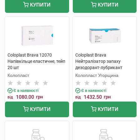
КУПИТИ
КУПИТИ
Coloplast Brava 12070
Coloplast Brava
Напівкільце еластичне, тейп
Нейтралізатор запаху
20 шт
дезодорант-лубрикант
12060 дезодорант 7,5 мл 20
Колопласт
Колопласт Угорщина
шт
Є в наявності
Є в наявності
1080.00
грн
1432.50
грн
від
від
КУПИТИ
КУПИТИ