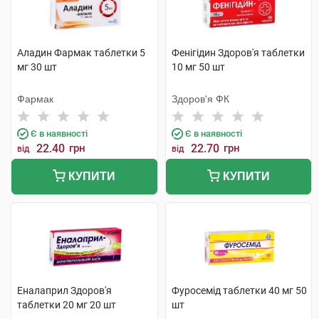
Аладин Фармак таблетки 5
Фенігідин Здоров'я таблетки
мг 30 шт
10 мг 50 шт
Фармак
Здоров'я ФК
Є в наявності
Є в наявності
22.40
грн
22.70
грн
від
від
КУПИТИ
КУПИТИ
Еналаприл Здоров'я
Фуросемід таблетки 40 мг 50
таблетки 20 мг 20 шт
шт