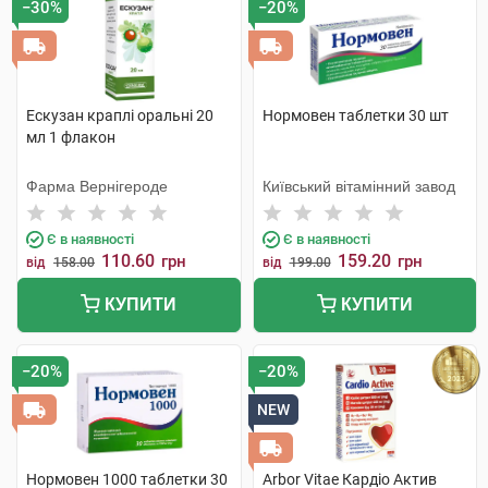
−30%
−20%
Препарати при серцевій недостатності
Препарати при стенокардії
Судинорозширювальні препарати
Ескузан краплі оральні 20
Нормовен таблетки 30 шт
мл 1 флакон
Фарма Вернігероде
Київський вітамінний завод
Є в наявності
Є в наявності
110.60
159.20
грн
грн
від
158.00
від
199.00
КУПИТИ
КУПИТИ
−20%
−20%
NEW
Нормовен 1000 таблетки 30
Arbor Vitae Кардіо Актив