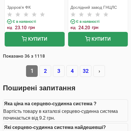
Здоров'я ФК
Дослідний завод ГНЦЛС
Є в наявності
Є в наявності
23.10
грн
24.20
грн
від
від
КУПИТИ
КУПИТИ
Показано
36
з
1118
1
2
3
4
32
›
Поширені запитання
Яка ціна на серцево-судинна система ?
Вартість товару в каталозі серцево-судинна система
починається від 9.2 грн.
Які серцево-судинна система найдешевші?