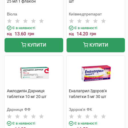
25 мл 1 флакон
шт
Віола
Київмедпрепарат
Є в наявності
Є в наявності
13.60
грн
14.20
грн
від
від
КУПИТИ
КУПИТИ
Амлодипін Дарниця
Еналаприл Здоров'я
таблетки 10 мг 20 шт
таблетки 5 мг 30 шт
Дарниця ФФ
Здоров'я ФК
Є в наявності
Є в наявності