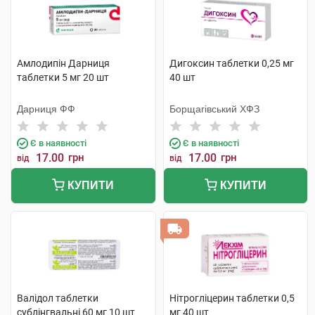
Амлодипін Дарниця
Дигоксин таблетки 0,25 мг
таблетки 5 мг 20 шт
40 шт
Дарниця ФФ
Борщагівський ХФЗ
Є в наявності
Є в наявності
17.00
грн
17.00
грн
від
від
КУПИТИ
КУПИТИ
Валідол таблетки
Нітрогліцерин таблетки 0,5
сублінгвальні 60 мг 10 шт
мг 40 шт