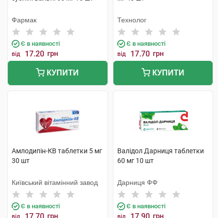
Фармак
Технолог
Є в наявності
Є в наявності
17.20
грн
17.70
грн
від
від
КУПИТИ
КУПИТИ
Амлодипін-КВ таблетки 5 мг
Валідол Дарниця таблетки
30 шт
60 мг 10 шт
Київський вітамінний завод
Дарниця ФФ
Є в наявності
Є в наявності
17.70
грн
17.90
грн
від
від