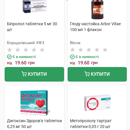
Біпролол таблетки 5 мг 30
Глоду настойка Arbor Vitae
шт
100 мл 1 флакон
Борщагівський ХФЗ
Віола
Є в наявності
Є в наявності
19.60
грн
19.60
грн
від
від
КУПИТИ
КУПИТИ
Дигоксин Здоров'я таблетки
Метопрололу тартрат
0,25 мг 50 шт
таблетки 0,05 г 20 шт