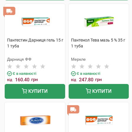
Пантестин Дарниця гель 15 г
Пантенол Тева мазь 5 % 35 г
1 туба
1 туба
Дарниця ФФ
Меркле
Є в наявності
Є в наявності
160.40
грн
247.80
грн
від
від
КУПИТИ
КУПИТИ