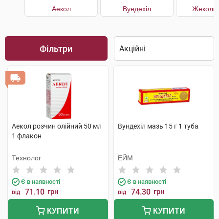
Аекол
Вундехіл
Жеколь 
Фільтри
Аекол розчин олійний 50 мл
Вундехіл мазь 15 г 1 туба
1 флакон
Технолог
ЕЙМ
Є в наявності
Є в наявності
71.10
грн
74.30
грн
від
від
КУПИТИ
КУПИТИ