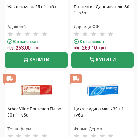
Жеколь мазь 25 г 1 туба
Пантестин Дарниця гель 30 г
1 туба
Адріалаб
Дарниця ФФ
Є в наявності
Є в наявності
253.00
грн
269.10
грн
від
від
КУПИТИ
КУПИТИ
Arbor Vitae Пантенол Плюс
Цикатридина мазь 30 г 1
30 г 1 туба
туба
Тернофарм
Фарма-Дерма