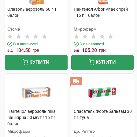
Олазоль аерозоль 60 г 1
Пантенол Arbor Vitae спрей
балон
116 г 1 балон
Стома
Мікрофарм
Є в наявності
Є в наявності
104.50
грн
105.20
грн
від
від
КУПИТИ
КУПИТИ
Пантенол аерозоль піна
Спасатель Форте бальзам 30
нашкірна 50 мг/г 116 г 1
г 1 туба
балон
Мікрофарм
Др. Реттер