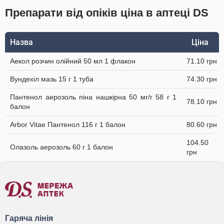
Препарати від опіків ціна в аптеці DS
Назва
Ціна
Аекол розчин олійний 50 мл 1 флакон
71.10 грн
Вундехіл мазь 15 г 1 туба
74.30 грн
Пантенол аерозоль піна нашкірна 50 мг/г 58 г 1
78.10 грн
балон
Arbor Vitae Пантенол 116 г 1 балон
80.60 грн
104.50
Олазоль аерозоль 60 г 1 балон
грн
Гаряча лінія