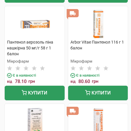
Пантенол аерозоль піна
Arbor Vitae Пантенол 116 г 1
нашкірна 50 мг/г 58 г 1
балон
балон
Мікрофарм
Мікрофарм
Є в наявності
Є в наявності
78.10
грн
80.60
грн
від
від
КУПИТИ
КУПИТИ