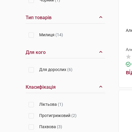
Чорний
(1)
Тип товарів
Ал
Милиця
(14)
Ал
Для кого
Для дорослих
(6)
ві
Класифікація
Ліктьова
(1)
Протигрижовий
(2)
Пахвова
(3)