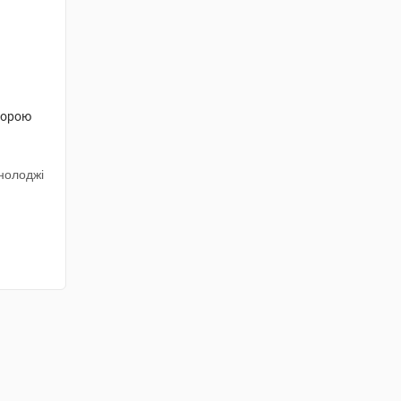
порою
нолоджі