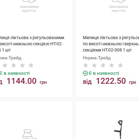
лиця ліктьова з регульованими
Милиця ліктьова з регуль
висоті нижньою секцією НТ-02-
по висоті нижньою і верхн
 1 шт
секціями НТ-02-008 1 шт
рма-Трейд
Норма-Трейд
Є в наявності
Є в наявності
1144.00
1222.50
д
від
грн
грн
КУПИТИ
КУПИТИ