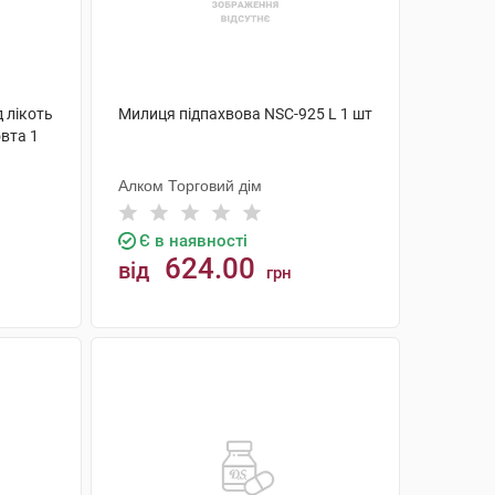
 лікоть
Милиця підпахвова NSC-925 L 1 шт
вта 1
Алком Торговий дім
Є в наявності
624.00
від
грн
КУПИТИ