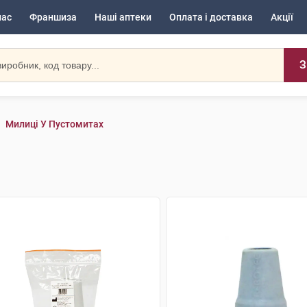
нас
Франшиза
Наші аптеки
Оплата і доставка
Акції
З
Милиці У Пустомитах