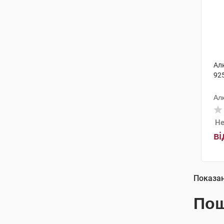
Ал
92
Ал
Не
ві
Показа
Пош