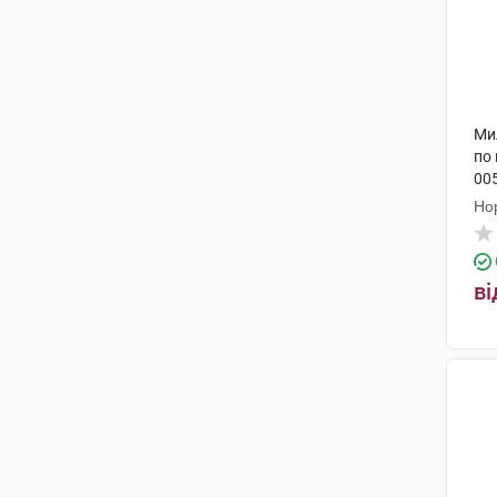
Ми
по 
005
Но
ві