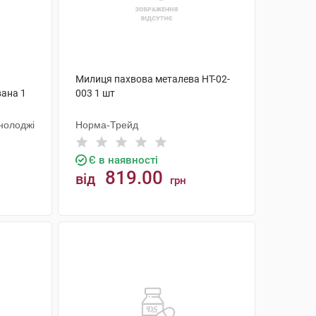
Милиця пахвова металева НТ-02-
ана 1
003 1 шт
нолоджі
Норма-Трейд
Є в наявності
819.00
від
грн
КУПИТИ