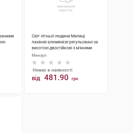
ованими
Світ літньої людини Милиці
ьою
пахвові алюмінієві регульовані за
висотою двостійкові з м'якими
опорами розмір M KJT906BM 1
Мензул
пара
Немає в наявності
481.90
від
грн
АНАЛОГИ