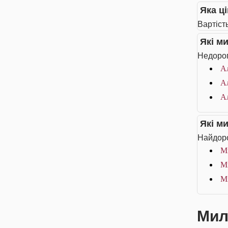
Яка ці
Вартіст
Які м
Недорог
А
А
А
Які м
Найдоро
Ми
М
М
Мил