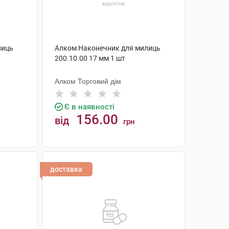
лиць
Алком Наконечник для милиць
200.10.00 17 мм 1 шт
Алком Торговий дім
Є в наявності
156.00
від
грн
КУПИТИ
доставка