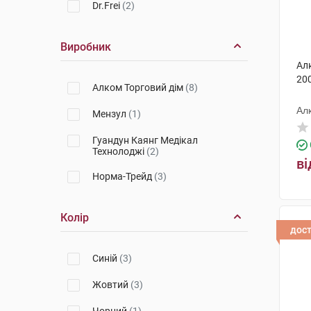
Dr.Frei
(2)
Виробник
Ал
200
Алком Торговий дім
(8)
Ал
Мензул
(1)
Гуандун Каянг Медікал
Технолоджі
(2)
ві
Норма-Трейд
(3)
Колір
дос
Синій
(3)
Жовтий
(3)