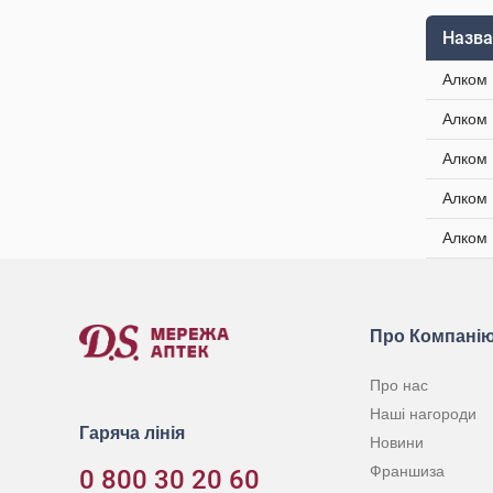
Назва
Алком 
Алком 
Алком 
Алком 
Алком 
Про Компані
Про нас
Наші нагороди
Гаряча лінія
Новини
Франшиза
0 800 30 20 60