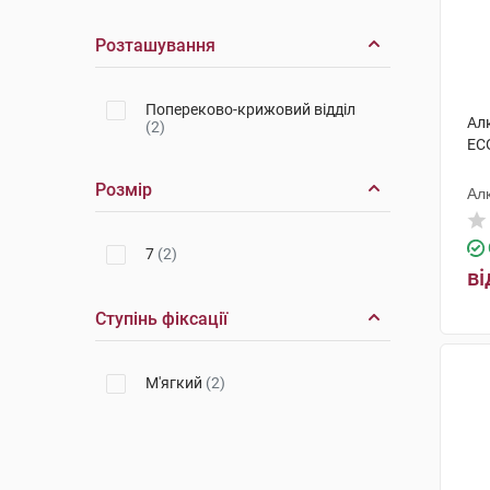
Розташування
Попереково-крижовий відділ
Ал
(2)
EC
Розмір
Ал
7
(2)
ві
Ступінь фіксації
М'ягкий
(2)