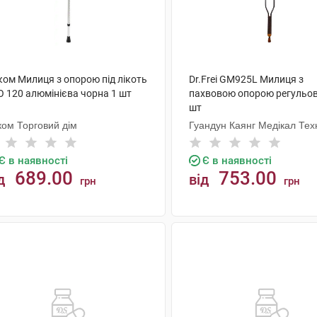
ком Милиця з опорою під лікоть
Dr.Frei GM925L Милиця з
O 120 алюмінієва чорна 1 шт
пахвовою опорою регульов
шт
ком Торговий дім
Гуандун Каянг Медікал Тех
Є в наявності
Є в наявності
689.00
753.00
д
від
грн
грн
КУПИТИ
КУПИТИ