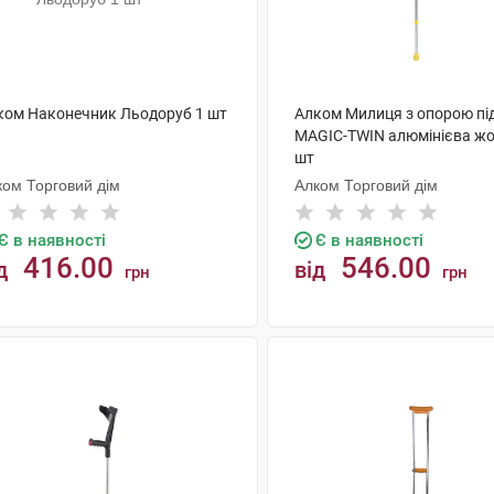
ком Наконечник Льодоруб 1 шт
Алком Милиця з опорою під
MAGIC-TWIN алюмінієва жо
шт
ком Торговий дім
Алком Торговий дім
Є в наявності
Є в наявності
416.00
546.00
д
від
грн
грн
КУПИТИ
КУПИТИ