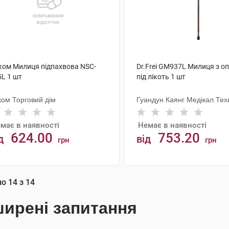
ком Милиця підпахвова NSC-
Dr.Frei GM937L Милиця з о
5L 1 шт
під лікоть 1 шт
ком Торговий дім
Гуандун Каянг Медікал Тех
має в наявності
Немає в наявності
624.00
753.20
д
від
грн
грн
АНАЛОГИ
АНАЛОГИ
но
14
з
14
ирені запитання