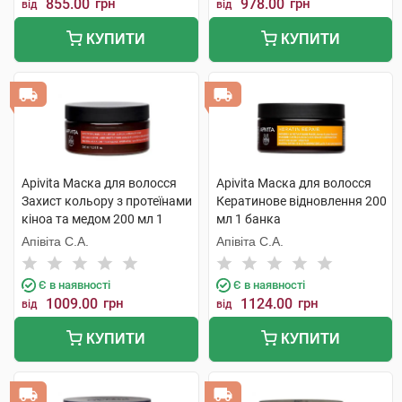
855.00
грн
978.00
грн
від
від
КУПИТИ
КУПИТИ
Apivita Маска для волосся
Apivita Маска для волосся
Захист кольору з протеїнами
Кератинове відновлення 200
кіноа та медом 200 мл 1
мл 1 банка
банка
Апівіта С.А.
Апівіта С.А.
Є в наявності
Є в наявності
1009.00
грн
1124.00
грн
від
від
КУПИТИ
КУПИТИ