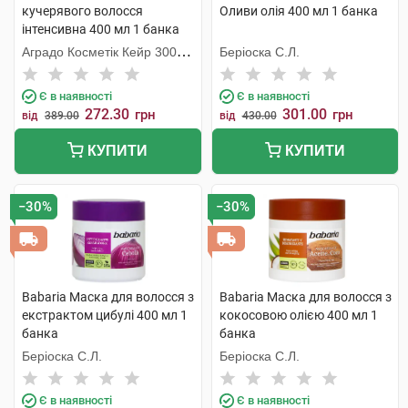
кучерявого волосся
Оливи олія 400 мл 1 банка
інтенсивна 400 мл 1 банка
Аградо Косметік Кейр 3000
Беріоска С.Л.
С.Л.У.
Є в наявності
Є в наявності
272.30
301.00
грн
грн
від
389.00
від
430.00
КУПИТИ
КУПИТИ
−30%
−30%
Babaria Маска для волосся з
Babaria Маска для волосся з
екстрактом цибулі 400 мл 1
кокосовою олією 400 мл 1
банка
банка
Беріоска С.Л.
Беріоска С.Л.
Є в наявності
Є в наявності