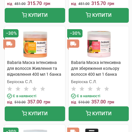
315.70
315.70
грн
грн
від
451.00
від
451.00
КУПИТИ
КУПИТИ
−30%
−30%
Babaria Маска інтенсивна
Babaria Маска інтенсивна
для волосся Живлення та
для збереження кольору
відновлення 400 мл 1 банка
волосся 400 мл 1 банка
Беріоска С.Л.
Беріоска С.Л.
Є в наявності
Є в наявності
357.00
357.00
грн
грн
від
510.00
від
510.00
КУПИТИ
КУПИТИ
−30%