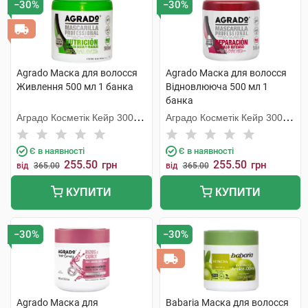
−30%
−30%
Agrado Маска для волосся
Agrado Маска для волосся
Живлення 500 мл 1 банка
Відновлююча 500 мл 1
банка
Аградо Косметік Кейр 3000
Аградо Косметік Кейр 3000
С.Л.У.
С.Л.У.
Є в наявності
Є в наявності
255.50
255.50
грн
грн
від
365.00
від
365.00
КУПИТИ
КУПИТИ
−30%
−30%
Agrado Маска для
Babaria Маска для волосся