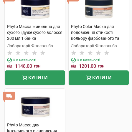
Phyto Маска живильна для
Phyto Color Маска для
сухого і дуже сухого волосся
подовження стійкості
200 мл 1 банка
кольору фарбованого та
мелірованого волосся 200
Лабораторії Фітосольба
Лабораторії Фітосольба
мл 1 банка
Є в наявності
Є в наявності
1148.00
грн
1201.00
грн
від
від
КУПИТИ
КУПИТИ
Phyto Маска для
інтенсивного відновлення