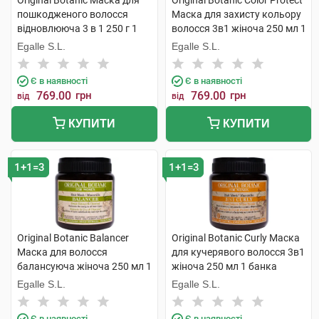
Original Botanic Маска для
Original Botanic Color Protect
пошкодженого волосся
Маска для захисту кольору
відновлююча 3 в 1 250 г 1
волосся 3в1 жіноча 250 мл 1
банка
банка
Egalle S.L.
Egalle S.L.
Є в наявності
Є в наявності
769.00
грн
769.00
грн
від
від
КУПИТИ
КУПИТИ
1+1=3
1+1=3
Original Botanic Balancer
Original Botanic Curly Маска
Маска для волосся
для кучерявого волосся 3в1
балансуюча жіноча 250 мл 1
жіноча 250 мл 1 банка
банка
Egalle S.L.
Egalle S.L.
Є в наявності
Є в наявності