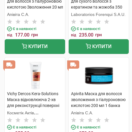
для волосся з гіалуроновою
для сухого волосся з
кислотою Зволоження 20 мл
кератином та жожоба 350
1 пакет
мл 1 банка
Апівіта С.А.
Laboratorios Forenqui S.A.U.
Є в наявності
Є в наявності
177.00
грн
235.00
грн
від
від
КУПИТИ
КУПИТИ
Vichy Dercos Kera-Solutions
Apivita Маска для волосся
Маска відновлююча 2-хв
зволоження з гіалуроновою
для реконструкції поверхні
кислотою 200 мл 1 банка
пошкодженого ослабленого
Косметік Актів
Апівіта С.А.
волосся 200 мл 1 туба
Інтернаціональ
Є в наявності
Є в наявності