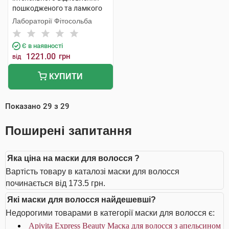
пошкодженого та ламкого
волосся 200 мл 1 банка
Лабораторії Фітосольба
Є в наявності
1221.00
грн
від
КУПИТИ
Показано
29
з
29
Поширені запитання
Яка ціна на маски для волосся ?
Вартість товару в каталозі маски для волосся
починається від 173.5 грн.
Які маски для волосся найдешевші?
Недорогими товарами в категорії маски для волосся є:
Apivita Express Beauty Маска для волосся з апельсином