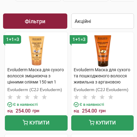
Фільтри
1+1=3
1+1=3
Evoluderm Маска для сухого
Evoluderm Маска для сухого
волосся зміцнююча з
та пошкодженого волосся
цінними оліями 150 мл 1
живильна з аргановою
туба
олією 150 мл 1 туба
Evoluderm (C2J Evoluderm)
Evoluderm (C2J Evoluderm)
Є в наявності
Є в наявності
254.00
грн
254.00
грн
від
від
КУПИТИ
КУПИТИ