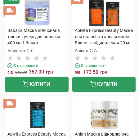
Babaria Маска інтенсивна
Apivita Express Beauty Маска
тільки кучері для волосся
для волосся з апельсином
400 мл 1 банка
Блиск та відновлення 20 мл
1 пакет
Беріоска С.Л.
Апівіта С.А.
Є в наявності
Є в наявності
357.00
грн
173.50
грн
від
510.00
від
КУПИТИ
КУПИТИ
Apivita Express Beauty Маска
Anian Маска відновлююча