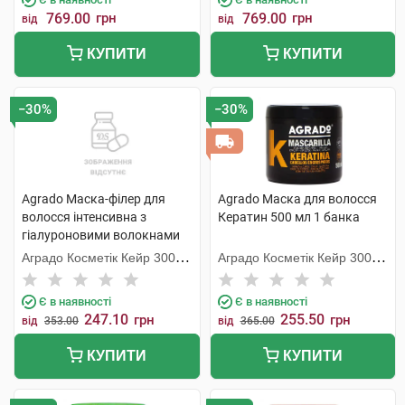
769.00
грн
769.00
грн
від
від
КУПИТИ
КУПИТИ
−30%
−30%
Agrado Маска-філер для
Agrado Маска для волосся
волосся інтенсивна з
Кератин 500 мл 1 банка
гіалуроновими волокнами
400 мл 1 банка
Аградо Косметік Кейр 3000
Аградо Косметік Кейр 3000
С.Л.У.
С.Л.У.
Є в наявності
Є в наявності
247.10
255.50
грн
грн
від
353.00
від
365.00
КУПИТИ
КУПИТИ