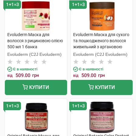
1+1=3
1+1=3
Evoluderm Маска для
Evoluderm Маска для сухого
волосся з рициновою олією
та пошкодженого волосся
500 мл 1 банка
живильний з аргановою
олією 500 мл 1 банка
Evoluderm (C2J Evoluderm)
Evoluderm (C2J Evoluderm)
Є в наявності
Є в наявності
509.00
грн
509.00
грн
від
від
КУПИТИ
КУПИТИ
1+1=3
1+1=3