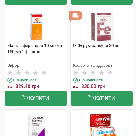
Мальтофер сироп 10 мг/мл
IF Ферум капсули 30 шт
150 мл 1 флакон
Віфор
Красота та Здоров'я
Є в наявності
Є в наявності
329.40
грн
330.00
грн
від
від
КУПИТИ
КУПИТИ