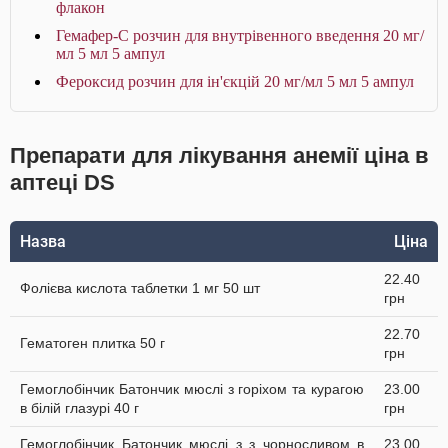
флакон
Гемафер-С розчин для внутрівенного введення 20 мг/
мл 5 мл 5 ампул
Фероксид розчин для ін'єкцій 20 мг/мл 5 мл 5 ампул
Препарати для лікування анемії ціна в
аптеці DS
Назва
Ціна
22.40
Фолієва кислота таблетки 1 мг 50 шт
грн
22.70
Гематоген плитка 50 г
грн
Гемоглобінчик Батончик мюслі з горіхом та курагою
23.00
в білій глазурі 40 г
грн
Гемоглобінчик Батончик мюслі з з чорносливом в
23.00