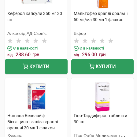
Хеферол капсули 350 мг 30
Мальтофер краплі оральні
шт
50 мг/мл 30 мл 1 флакон
Алкалоїд АД-Скоп'є
Віфор
Є в наявності
Є в наявності
288.60
грн
296.00
грн
від
від
КУПИТИ
КУПИТИ
Humana Бенелайф
Гіно-Тардиферон таблетки
Бісгліцинат заліза краплі
30 шт
оральні 20 мл 1 флакон
Хумана
П'єр Фабр Медикамент