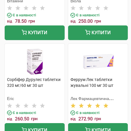
Вітаміни
Віола
Є в наявності
Є в наявності
78.50
грн
250.00
грн
від
від
КУПИТИ
КУПИТИ
Сорбіфер Дурулес таблетки
Феррум Лек таблетки
320 мг/60 мг 30 шт
жувальні 100 мг 30 шт
Егіс
Лек Фармацевтична
компанія
Є в наявності
Є в наявності
260.50
грн
272.90
грн
від
від
КУПИТИ
КУПИТИ