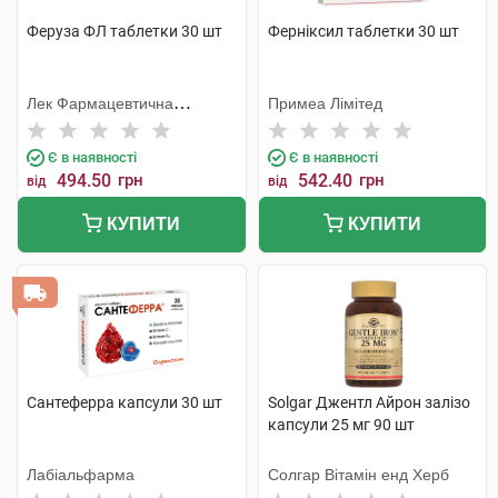
Феруза ФЛ таблетки 30 шт
Ферніксил таблетки 30 шт
Лек Фармацевтична
Примеа Лімітед
компанія
Є в наявності
Є в наявності
494.50
грн
542.40
грн
від
від
КУПИТИ
КУПИТИ
Сантеферра капсули 30 шт
Solgar Джентл Айрон залізо
капсули 25 мг 90 шт
Лабіальфарма
Солгар Вітамін енд Херб