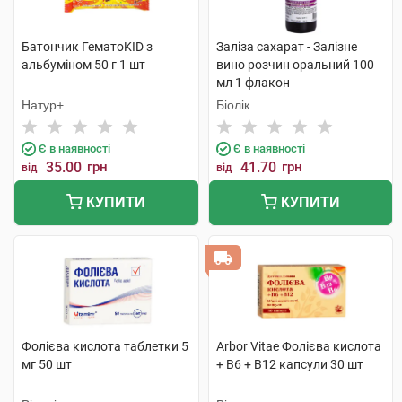
Батончик ГематоKID з
Заліза сахарат - Залізне
альбуміном 50 г 1 шт
вино розчин оральний 100
мл 1 флакон
Натур+
Біолік
Є в наявності
Є в наявності
35.00
грн
41.70
грн
від
від
КУПИТИ
КУПИТИ
Фолієва кислота таблетки 5
Arbor Vitae Фолієва кислота
мг 50 шт
+ В6 + В12 капсули 30 шт