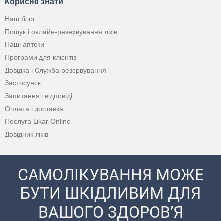
Корисно знати
Наш блог
Пошук і онлайн-резервування ліків
Наші аптеки
Програми для клієнтів
Довідка і Служба резервування
Застосунок
Запитання і відповіді
Оплата і доставка
Послуга Likar Online
Довідник ліків
САМОЛІКУВАННЯ МОЖЕ
БУТИ ШКІДЛИВИМ ДЛЯ
ВАШОГО ЗДОРОВ’Я