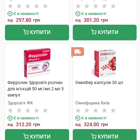
Продакшн
Є в наявності
Є в наявності
297.80
грн
301.20
грн
від
від
КУПИТИ
КУПИТИ
Ферролек Здоров'я розчин
ОмніФер капсули 30 шт
для ін'єкцій 50 мг/мл 2 мл 5
ампул
Здоров'я ФК
Омніфарма Київ
Є в наявності
Є в наявності
312.20
грн
324.00
грн
від
від
КУПИТИ
КУПИТИ