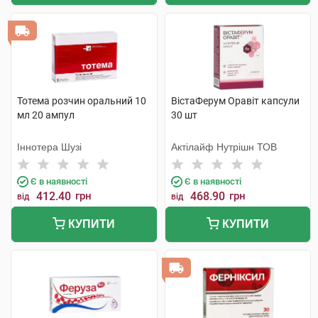
Тотема розчин оральний 10
ВістаФерум Оравіт капсули
мл 20 ампул
30 шт
Іннотера Шузі
Актілайф Нутрішн ТОВ
Є в наявності
Є в наявності
412.40
грн
468.90
грн
від
від
КУПИТИ
КУПИТИ