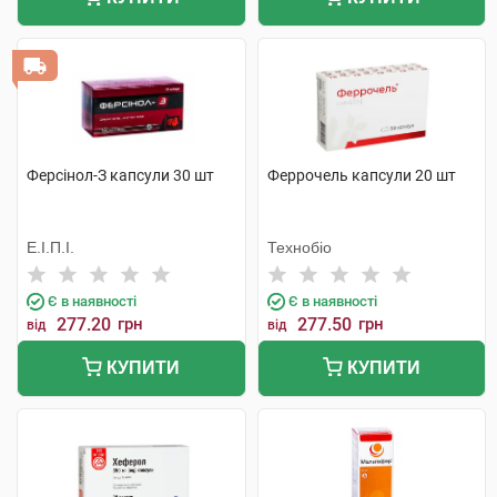
Ферсінол-З капсули 30 шт
Феррочель капсули 20 шт
Е.І.П.І.
Технобіо
Є в наявності
Є в наявності
277.20
грн
277.50
грн
від
від
КУПИТИ
КУПИТИ