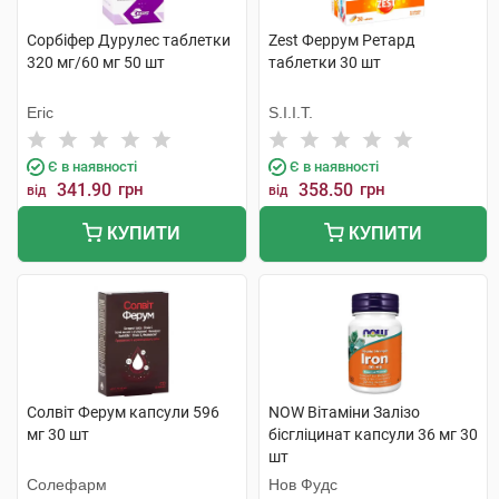
Сорбіфер Дурулес таблетки
Zest Феррум Ретард
320 мг/60 мг 50 шт
таблетки 30 шт
Егіс
S.I.I.T.
Є в наявності
Є в наявності
341.90
грн
358.50
грн
від
від
КУПИТИ
КУПИТИ
Солвіт Ферум капсули 596
NOW Вітаміни Залізо
мг 30 шт
бісгліцинат капсули 36 мг 30
шт
Солефарм
Нов Фудс