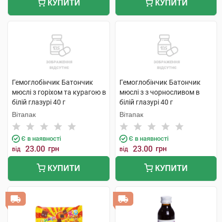
КУПИТИ
КУПИТИ
Гемоглобінчик Батончик
Гемоглобінчик Батончик
мюслі з горіхом та курагою в
мюслі з з чорносливом в
білій глазурі 40 г
білій глазурі 40 г
Вітапак
Вітапак
Є в наявності
Є в наявності
23.00
грн
23.00
грн
від
від
КУПИТИ
КУПИТИ