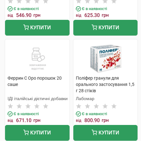
Є в наявності
Є в наявності
546.90
грн
625.30
грн
від
від
КУПИТИ
КУПИТИ
Феррин С Оро порошок 20
Поліфер гранули для
саше
орального застосування 1,5
г 28 стіків
ІДІ італійські дієтичні добавки
Лабомар
Є в наявності
Є в наявності
671.10
грн
800.90
грн
від
від
КУПИТИ
КУПИТИ