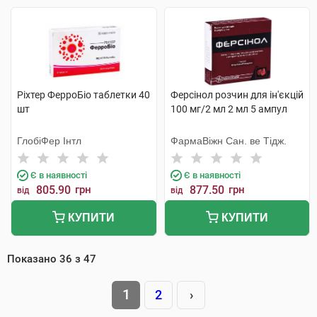
Ріхтер ФерроБіо таблетки 40
Ферсінол розчин для ін'єкцій
шт
100 мг/2 мл 2 мл 5 ампул
ГлобіФер Інтл
ФармаВіжн Сан. ве Тідж.
Є в наявності
Є в наявності
805.90
грн
877.50
грн
від
від
КУПИТИ
КУПИТИ
Показано
36
з
47
1
2
›