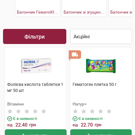
Батончик ГематоKID з альбуміном
Батончик зі згущеним молоком
Фільтри
Фолієва кислота таблетки 1
Гематоген плитка 50 г
мг 50 шт
Вітаміни
Натур+
Є в наявності
Є в наявності
22.40
грн
22.70
грн
від
від