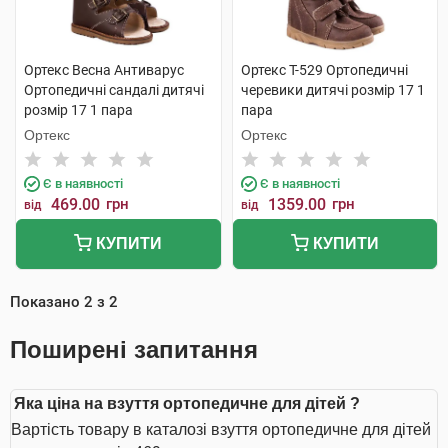
Ортекс Весна Антиварус
Ортекс Т-529 Ортопедичні
Ортопедичні сандалі дитячі
черевики дитячі розмір 17 1
розмір 17 1 пара
пара
Ортекс
Ортекс
Є в наявності
Є в наявності
469.00
грн
1359.00
грн
від
від
КУПИТИ
КУПИТИ
Показано
2
з
2
Поширені запитання
Яка ціна на взуття ортопедичне для дітей ?
Вартість товару в каталозі взуття ортопедичне для дітей