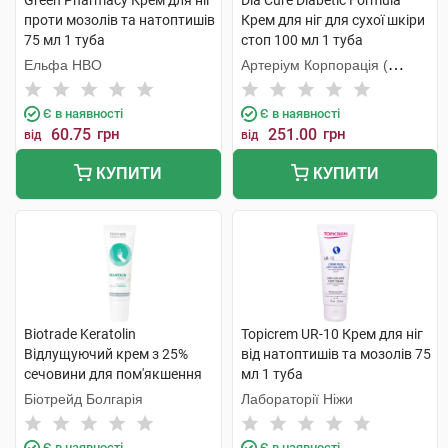
Green Pharmacy Крем для ніг
Dia Cure Diabetic Formula
проти мозолів та натоптишів
Крем для ніг для сухої шкіри
75 мл 1 туба
стоп 100 мл 1 туба
Ельфа НВО
Артеріум Корпорація (
КМП+Галичфарм)
Є в наявності
Є в наявності
60.75
грн
251.00
грн
від
від
КУПИТИ
КУПИТИ
Biotrade Keratolin
Topicrem UR-10 Крем для ніг
Відлущуючий крем з 25%
від натоптишів та мозолів 75
сечовини для пом'якшення
мл 1 туба
стоп та п'ят 50 мл 1 туба
Біотрейд Болгарія
Лабораторії Ніжи
Є в наявності
Є в наявності