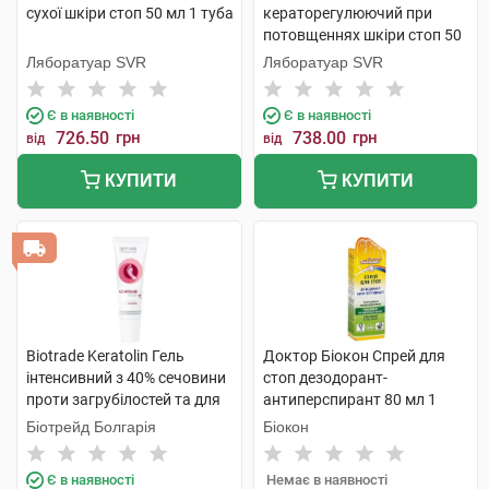
сухої шкіри стоп 50 мл 1 туба
кераторегулюючий при
потовщеннях шкіри стоп 50
мл 1 туба
Ляборатуар SVR
Ляборатуар SVR
Є в наявності
Є в наявності
726.50
грн
738.00
грн
від
від
КУПИТИ
КУПИТИ
Biotrade Keratolin Гель
Доктор Біокон Спрей для
інтенсивний з 40% сечовини
стоп дезодорант-
проти загрубілостей та для
антиперспирант 80 мл 1
догляду за нігтями 15 мл 1
флакон
Біотрейд Болгарія
Біокон
туба
Є в наявності
Немає в наявності