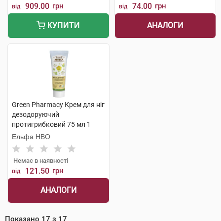
909.00
грн
74.00
грн
від
від
АНАЛОГИ
КУПИТИ
Green Pharmacy Крем для ніг
дезодоруючий
протигрибковий 75 мл 1
туба
Ельфа НВО
Немає в наявності
121.50
грн
від
АНАЛОГИ
Показано
17
з
17