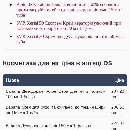
Biotrade Keratolin Гель інтенсивний з 40% сечовини
проти загрубілостей та для догляду за нігтями 15 мл 1
туба
SVR Xerial 50 Екстрем Крем кераторегулюючий при
потовщеннях шкіри стоп 50 мл 1 туба
SVR Xerial 30 Крем для дуже сухої шкіри стоп 50 мл 1
туба
Косметика для ніг ціна в аптеці DS
Назва
Ціна
Babaria Дезодорант Алое Вера для ніг з тальком
207.20
100 мл 1 банка
грн
Babaria Крем для сухої та схильної до тріщин шкіри
208.60
ніг 150 мл 1 туба
грн
223.30
Babaria Дезодорант для ніг 150 мл 1 флакон
грн