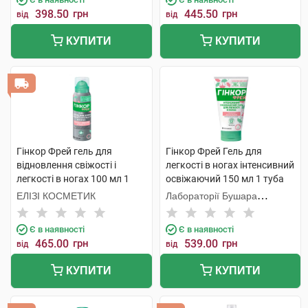
398.50
грн
445.50
грн
від
від
КУПИТИ
КУПИТИ
Гінкор Фрей гель для
Гінкор Фрей Гель для
відновлення свіжості і
легкості в ногах інтенсивний
легкості в ногах 100 мл 1
освіжаючий 150 мл 1 туба
флакон
ЕЛІЗІ КОСМЕТИК
Лабораторії Бушара
Рекордаті
Є в наявності
Є в наявності
465.00
грн
539.00
грн
від
від
КУПИТИ
КУПИТИ