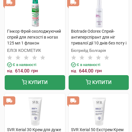
Гінкор Фрей охолоджуючий
Biotrade Odorex Спрей-
спрей для легкості в ногах
антиперспірант для ніг
125 мл 1 флакон
тривалої дії 10 днів без поту і
запаху 40 мл 1 флакон
ЕЛІЗІ КОСМЕТИК
Біотрейд Болгарія
Є в наявності
Є в наявності
614.00
грн
644.00
грн
від
від
КУПИТИ
КУПИТИ
SVR Xerial 30 Крем для дуже
SVR Xerial 50 Екстрем Крем