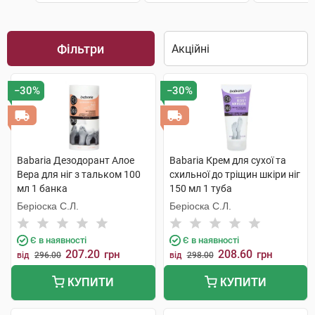
Фільтри
−30%
−30%
Babaria Дезодорант Алое
Babaria Крем для сухої та
Вера для ніг з тальком 100
схильної до тріщин шкіри ніг
мл 1 банка
150 мл 1 туба
Беріоска С.Л.
Беріоска С.Л.
Є в наявності
Є в наявності
207.20
208.60
грн
грн
від
296.00
від
298.00
КУПИТИ
КУПИТИ