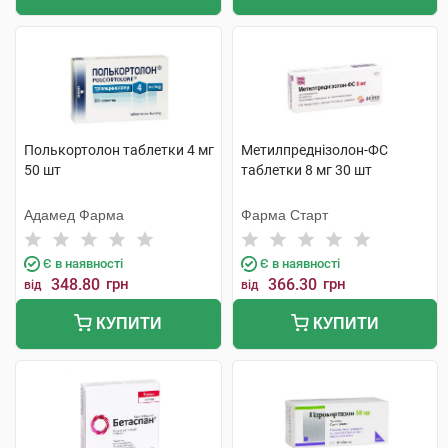
Полькортолон таблетки 4 мг
Метилпреднізолон-ФС
50 шт
таблетки 8 мг 30 шт
Адамед Фарма
Фарма Старт
Є в наявності
Є в наявності
348.80
грн
366.30
грн
від
від
КУПИТИ
КУПИТИ