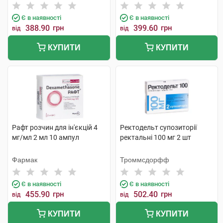
Бельгія
Є в наявності
Є в наявності
388.90
грн
399.60
грн
від
від
КУПИТИ
КУПИТИ
Рафт розчин для ін'єкцій 4
Ректодельт супозиторії
мг/мл 2 мл 10 ампул
ректальні 100 мг 2 шт
Фармак
Троммсдорфф
Є в наявності
Є в наявності
455.90
грн
502.40
грн
від
від
КУПИТИ
КУПИТИ