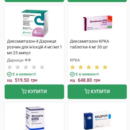
Дексаметазон-4 Дарниця
Дексаметазон КРКА
розчин для ін'єкцій 4 мг/мл 1
таблетки 4 мг 30 шт
мл 25 ампул
Дарниця ФФ
КРКА
Є в наявності
Є в наявності
519.50
грн
648.80
грн
від
від
КУПИТИ
КУПИТИ