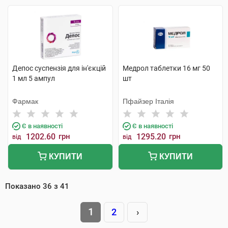
Депос суспензія для ін'єкцій
Медрол таблетки 16 мг 50
1 мл 5 ампул
шт
Фармак
Пфайзер Італія
Є в наявності
Є в наявності
1202.60
грн
1295.20
грн
від
від
КУПИТИ
КУПИТИ
Показано
36
з
41
1
2
›