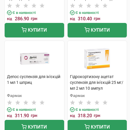
Бельгія
Є в наявності
Є в наявності
286.90
грн
310.40
грн
від
від
КУПИТИ
КУПИТИ
Депос суспензія для ін'єкцій
Гідрокортизону ацетат
1 мл 1 шприц
суспензія для ін'єкцій 25 мг/
мл 2 мл 10 ампул
Фармак
Фармак
Є в наявності
Є в наявності
311.90
грн
318.20
грн
від
від
КУПИТИ
КУПИТИ