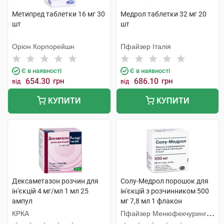
Метипред таблетки 16 мг 30
Медрол таблетки 32 мг 20
шт
шт
Оріон Корпорейшн
Пфайзер Італія
Є в наявності
Є в наявності
654.30
грн
686.10
грн
від
від
КУПИТИ
КУПИТИ
Дексаметазон розчин для
Солу-Медрол порошок для
ін'єкцій 4 мг/мл 1 мл 25
ін'єкцій з розчинником 500
ампул
мг 7,8 мл 1 флакон
КРКА
Пфайзер Менюфекчуринг
Бельгія