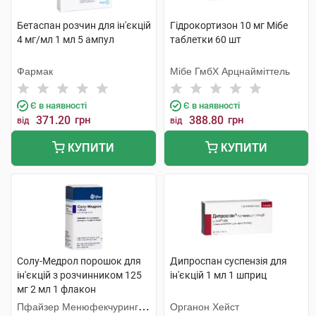
Бетаспан розчин для ін'єкцій
Гідрокортизон 10 мг Мібе
4 мг/мл 1 мл 5 ампул
таблетки 60 шт
Фармак
Мібе ГмбХ Арцнайміттель
Є в наявності
Є в наявності
371.20
грн
388.80
грн
від
від
КУПИТИ
КУПИТИ
Солу-Медрол порошок для
Дипроспан суспензія для
ін'єкцій з розчинником 125
ін'єкцій 1 мл 1 шприц
мг 2 мл 1 флакон
Пфайзер Менюфекчуринг
Органон Хейст