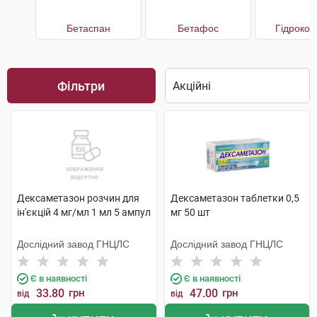
Бетаспан
Бетафос
Гідрокор
Фільтри
Дексаметазон розчин для
Дексаметазон таблетки 0,5
ін'єкцій 4 мг/мл 1 мл 5 ампул
мг 50 шт
Дослідний завод ГНЦЛС
Дослідний завод ГНЦЛС
Є в наявності
Є в наявності
33.80
грн
47.00
грн
від
від