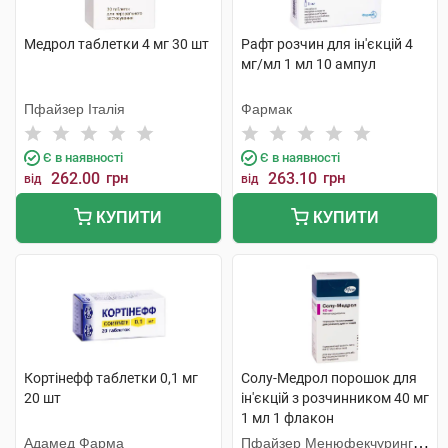
Медрол таблетки 4 мг 30 шт
Рафт розчин для ін'єкцій 4
мг/мл 1 мл 10 ампул
Пфайзер Італія
Фармак
Є в наявності
Є в наявності
262.00
грн
263.10
грн
від
від
КУПИТИ
КУПИТИ
Кортінефф таблетки 0,1 мг
Солу-Медрол порошок для
20 шт
ін'єкцій з розчинником 40 мг
1 мл 1 флакон
Адамед Фарма
Пфайзер Менюфекчуринг