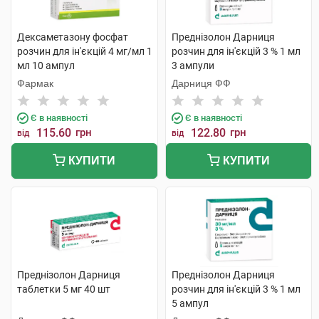
Дексаметазону фосфат
Преднізолон Дарниця
розчин для ін'єкцій 4 мг/мл 1
розчин для ін'єкцій 3 % 1 мл
мл 10 ампул
3 ампули
Фармак
Дарниця ФФ
Є в наявності
Є в наявності
115.60
грн
122.80
грн
від
від
КУПИТИ
КУПИТИ
Преднізолон Дарниця
Преднізолон Дарниця
таблетки 5 мг 40 шт
розчин для ін'єкцій 3 % 1 мл
5 ампул