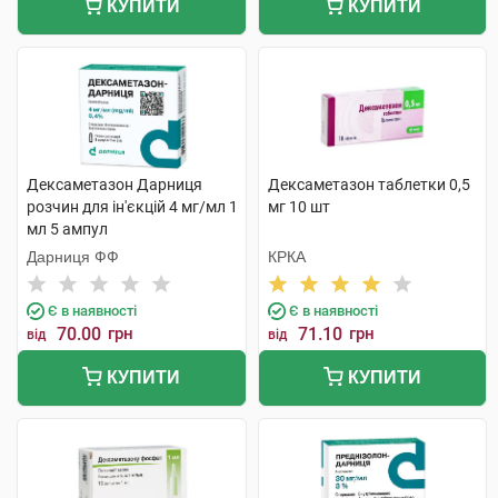
КУПИТИ
КУПИТИ
Дексаметазон Дарниця
Дексаметазон таблетки 0,5
розчин для ін'єкцій 4 мг/мл 1
мг 10 шт
мл 5 ампул
Дарниця ФФ
КРКА
Є в наявності
Є в наявності
70.00
грн
71.10
грн
від
від
КУПИТИ
КУПИТИ