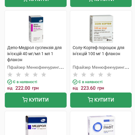
Депо-Медрол суспензія для
Солу-Кортеф порошок для
ін'єкцій 40 мг/мл 1 мл 1
ін'єкцій 100 мг 1 флакон
флакон
Пфайзер Менюфекчуринг
Пфайзер Менюфекчуринг
Бельгія
Бельгія
Є в наявності
Є в наявності
222.00
грн
223.60
грн
від
від
КУПИТИ
КУПИТИ