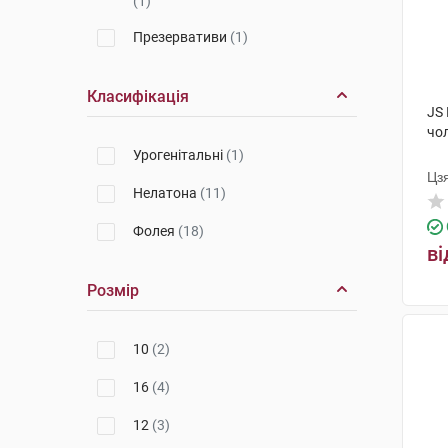
(1)
Презервативи
(1)
Класифікація
JS
чо
Урогенітальні
(1)
Цз
Нелатона
(11)
Фолея
(18)
ві
Розмір
10
(2)
16
(4)
12
(3)