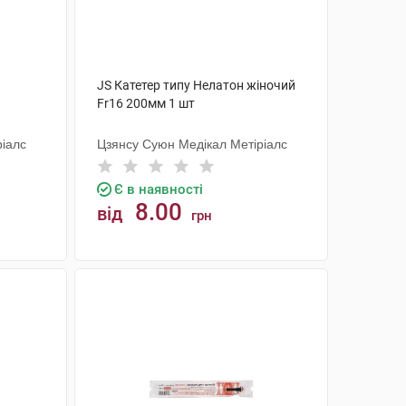
JS Катетер типу Нелатон жіночий
Fr16 200мм 1 шт
ріалс
Цзянсу Суюн Медікал Метіріалс
Є в наявності
8.00
від
грн
КУПИТИ