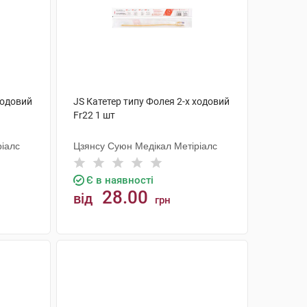
ходовий
JS Катетер типу Фолея 2-х ходовий
Fr22 1 шт
ріалс
Цзянсу Суюн Медікал Метіріалс
Є в наявності
28.00
від
грн
КУПИТИ