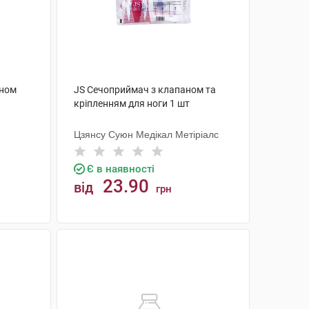
аном
JS Сечоприймач з клапаном та
кріпленням для ноги 1 шт
Цзянсу Суюн Медікал Метіріалс
Є в наявності
23.90
від
грн
КУПИТИ