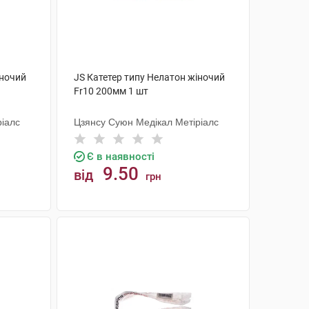
іночий
JS Катетер типу Нелатон жіночий
Fr10 200мм 1 шт
ріалс
Цзянсу Суюн Медікал Метіріалс
Є в наявності
9.50
від
грн
КУПИТИ