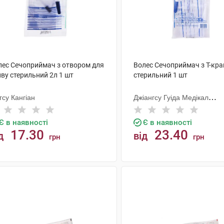
лес Сечоприймач з отвором для
Волес Сечоприймач з Т-кр
ву стерильний 2л 1 шт
стерильний 1 шт
гсу Кангіан
Джіангсу Гуіда Медікал
Інструментс Ко.
Є в наявності
Є в наявності
17.30
23.40
д
від
грн
грн
КУПИТИ
КУПИТИ