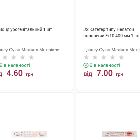
Зонд урогенітальний 1 шт
JS Катетер типу Нелатон
чоловічий Fr10 400 мм 1 шт
янсу Суюн Медікал Метіріалс
Цзянсу Суюн Медікал Меті
Є в наявності
Є в наявності
4.60
7.00
д
від
грн
грн
КУПИТИ
КУПИТИ