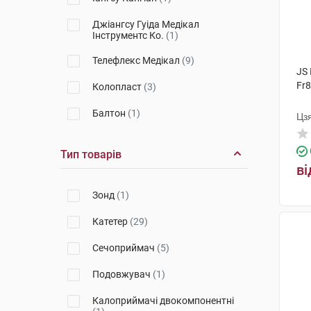
Джіангсу Гуіда Медікал
Інструментс Ко.
(1)
Телефлекс Медікал
(9)
JS
Fr8
Колопласт
(3)
Балтон
(1)
Цз
Тип товарів
ві
Зонд
(1)
Катетер
(29)
Сечоприймач
(5)
Подовжувач
(1)
Калоприймачі двокомпонентні