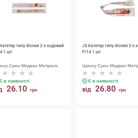
Катетер типу Фолея 2-х ходовий
JS Катетер типу Фолея 2-х 
4 1 шт
Fr14 1 шт
янсу Суюн Медікал Метіріалс
Цзянсу Суюн Медікал Меті
Є в наявності
Є в наявності
26.10
26.80
д
від
грн
грн
КУПИТИ
КУПИТИ