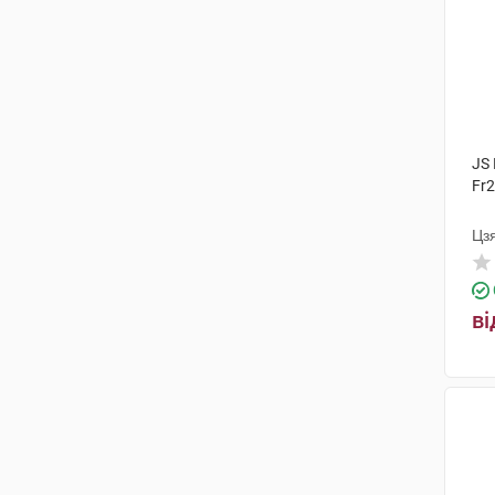
JS 
Fr2
Цз
ві