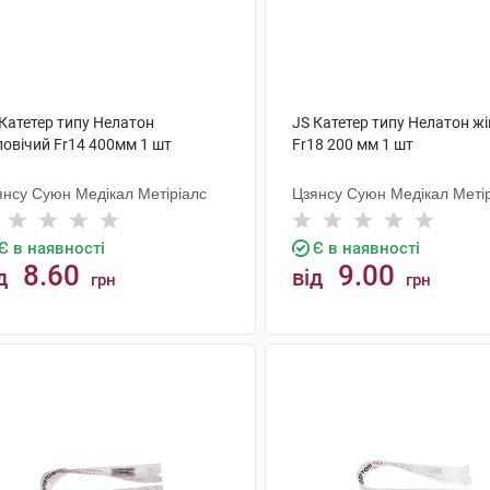
 Катетер типу Нелатон
JS Катетер типу Нелатон ж
ловічий Fr14 400мм 1 шт
Fr18 200 мм 1 шт
янсу Суюн Медікал Метіріалс
Цзянсу Суюн Медікал Меті
Є в наявності
Є в наявності
8.60
9.00
д
від
грн
грн
КУПИТИ
КУПИТИ