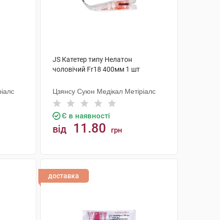
JS Катетер типу Нелатон
чоловічий Fr18 400мм 1 шт
ріалс
Цзянсу Суюн Медікал Метіріалс
Є в наявності
11.80
від
грн
КУПИТИ
доставка