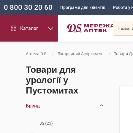
0 800 30 20 60
Програми для клієнтів
Робота у 
Каталог
Аптека D.S.
Лікарняний Асортимент
Товари Дл
Товари для
урології у
Пустомитах
Бренд
JS
(23)