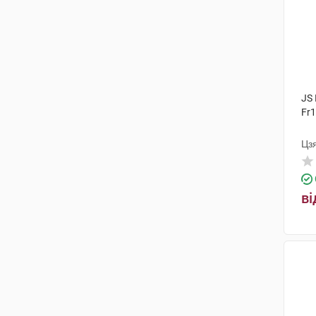
JS 
Fr1
Цз
ві