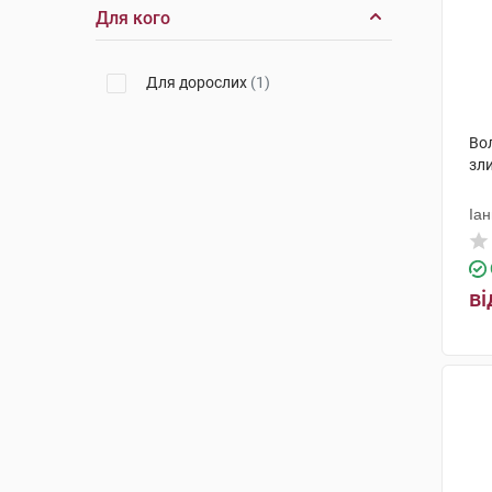
Для кого
Для дорослих
(1)
Во
зли
Іан
ві