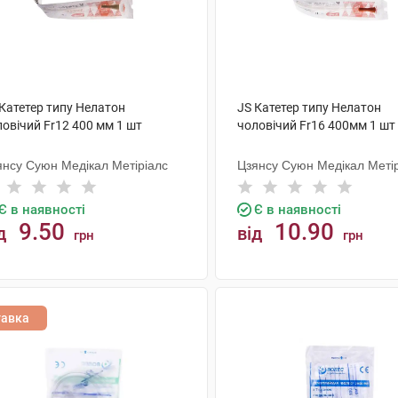
 Катетер типу Нелатон
JS Катетер типу Нелатон
овічий Fr12 400 мм 1 шт
чоловічий Fr16 400мм 1 шт
янсу Суюн Медікал Метіріалс
Цзянсу Суюн Медікал Меті
Є в наявності
Є в наявності
9.50
10.90
д
від
грн
грн
КУПИТИ
КУПИТИ
тавка