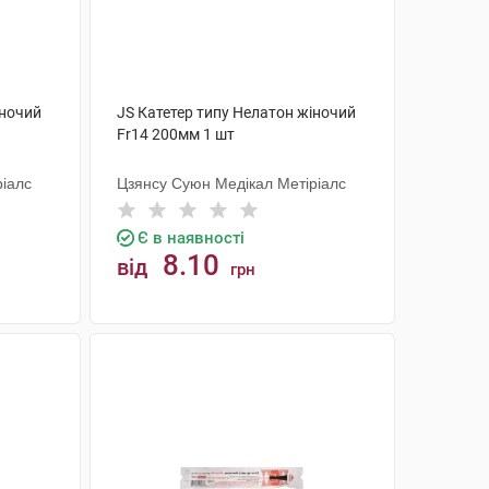
іночий
JS Катетер типу Нелатон жіночий
Fr14 200мм 1 шт
ріалс
Цзянсу Суюн Медікал Метіріалс
Є в наявності
8.10
від
грн
КУПИТИ