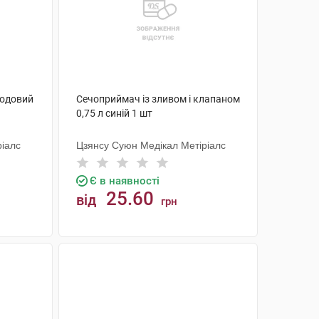
ходовий
Сечоприймач із зливом і клапаном
0,75 л синій 1 шт
ріалс
Цзянсу Суюн Медікал Метіріалс
Є в наявності
25.60
від
грн
КУПИТИ