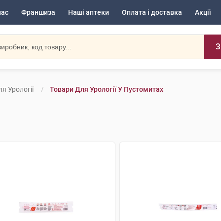
нас
Франшиза
Наші аптеки
Оплата і доставка
Акції
З
я Урології
Товари Для Урології У Пустомитах