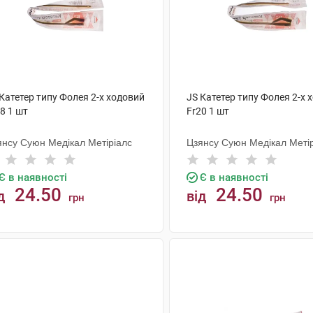
Катетер типу Фолея 2-х ходовий
JS Катетер типу Фолея 2-х 
8 1 шт
Fr20 1 шт
янсу Суюн Медікал Метіріалс
Цзянсу Суюн Медікал Меті
Є в наявності
Є в наявності
24.50
24.50
д
від
грн
грн
КУПИТИ
КУПИТИ