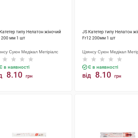
 Катетер типу Нелатон жіночий
JS Катетер типу Нелатон ж
 200 мм 1 шт
Fr12 200мм 1 шт
янсу Суюн Медікал Метіріалс
Цзянсу Суюн Медікал Меті
Є в наявності
Є в наявності
8.10
8.10
д
від
грн
грн
КУПИТИ
КУПИТИ