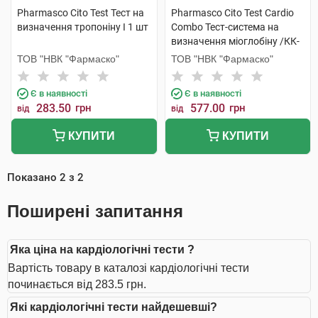
Pharmasco Cito Test Тест на
Pharmasco Cito Test Cardio
визначення тропоніну І 1 шт
Combo Тест-система на
визначення міоглобіну /КК-
МВ/тропоніну I 1 шт
ТОВ "НВК "Фармаско"
ТОВ "НВК "Фармаско"
Є в наявності
Є в наявності
283.50
грн
577.00
грн
від
від
КУПИТИ
КУПИТИ
Показано
2
з
2
Поширені запитання
Яка ціна на кардіологічні тести ?
Вартість товару в каталозі кардіологічні тести
починається від 283.5 грн.
Які кардіологічні тести найдешевші?