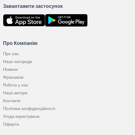
Завантажити застосунок
Про Компанію
Про нас
Наші нагороди
Новини
Франшиза
Робота у нас
Наші автори
Контакти
Політика конфіденційності
Угода користувача
Оферта