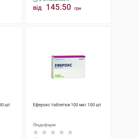
145.50
від
грн
КУПИТИ
00 шт
Еферокс таблетки 100 мкг 100 шт
Ліндофарм