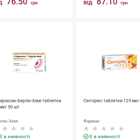
76.50
87.10
д
від
грн
грн
КУПИТИ
КУПИТИ
ироксин Берлін-Хемі таблетки
Сінторікс таблетки 125 мкг
мкг 50 шт
рлін-Хемі
Фармак
Є в наявності
Є в наявності