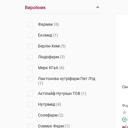
Виробник
Фармак
(6)
Екомед
(1)
Берлін-Хемі
(5)
Ліндофарм
(3)
Мерк КГаА
(6)
Лактонова нутріфарм Пвт Лтд
(1)
Сін
Актілайф Нутрішн ТОВ
(1)
Нутрімед
(4)
Фа
Солефарм
(2)
Озимук Фарм
(1)
ві