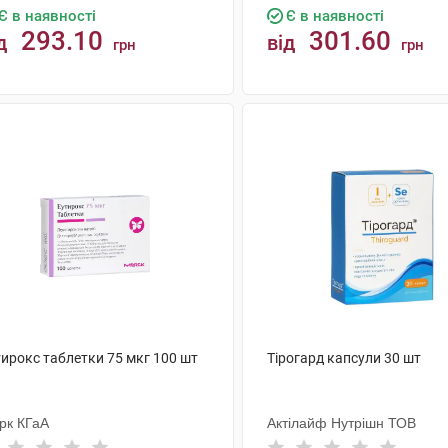
Є в наявності
Є в наявності
293.10
301.60
д
від
грн
грн
КУПИТИ
КУПИТИ
тирокс таблетки 75 мкг 100 шт
Тірогард капсули 30 шт
рк КГаА
Актілайф Нутрішн ТОВ