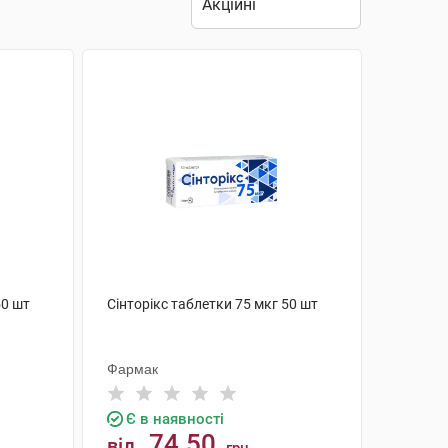
50 шт
Сінторікс таблетки 75 мкг 50 шт
Фармак
Є в наявності
74.50
від