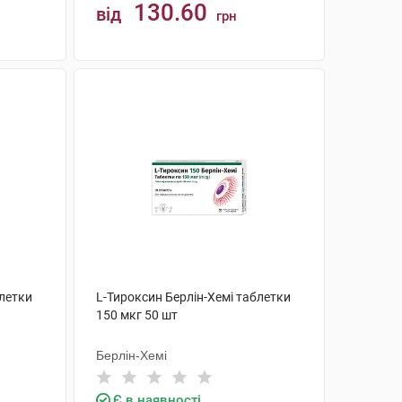
130.60
від
грн
КУПИТИ
блетки
L-Тироксин Берлін-Хемі таблетки
150 мкг 50 шт
Берлін-Хемі
Є в наявності