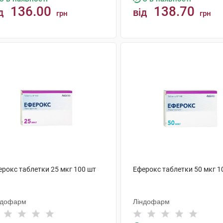
136.00
138.70
д
від
грн
грн
КУПИТИ
КУПИТИ
ерокс таблетки 25 мкг 100 шт
Еферокс таблетки 50 мкг 1
ндофарм
Ліндофарм