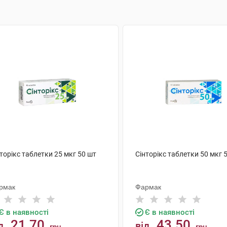
торікс таблетки 25 мкг 50 шт
Сінторікс таблетки 50 мкг 
рмак
Фармак
Є в наявності
Є в наявності
21.70
43.50
д
від