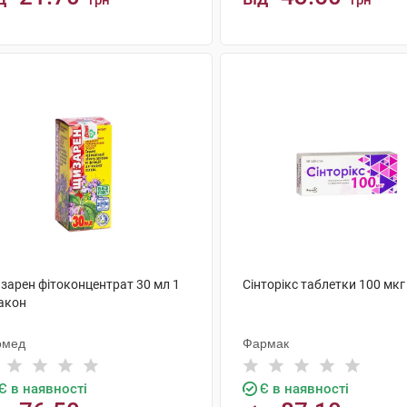
грн
грн
КУПИТИ
КУПИТИ
зарен фітоконцентрат 30 мл 1
Сінторікс таблетки 100 мкг
акон
омед
Фармак
Є в наявності
Є в наявності