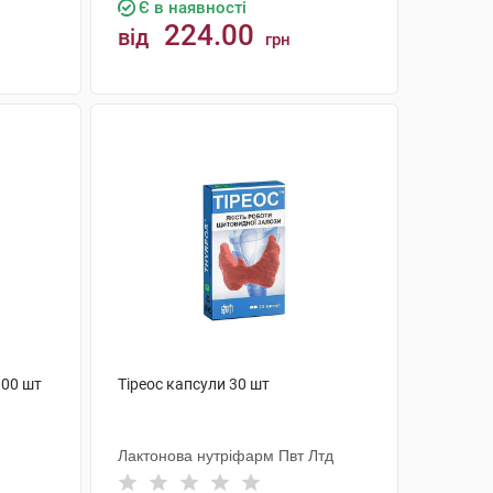
Є в наявності
224.00
від
грн
КУПИТИ
100 шт
Тіреос капсули 30 шт
Лактонова нутріфарм Пвт Лтд