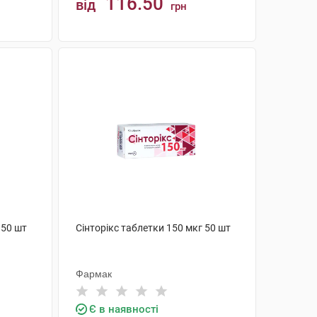
116.50
від
грн
КУПИТИ
 50 шт
Сінторікс таблетки 150 мкг 50 шт
Фармак
Є в наявності