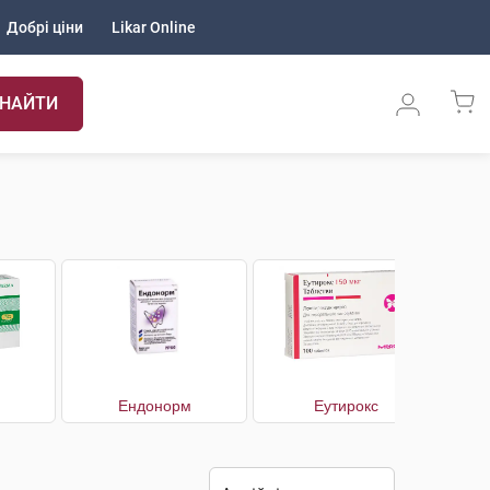
Добрі ціни
Likar Online
НАЙТИ
Ендонорм
Еутирокс