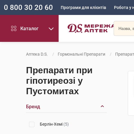
0 800 30 20 60
Програми для клієнтів
Робота у 
Каталог
Аптека D.S.
Гормональні Препарати
Препарат
Препарати при
гіпотиреозі у
Пустомитах
Бренд
Берлін-Хемі
(5)