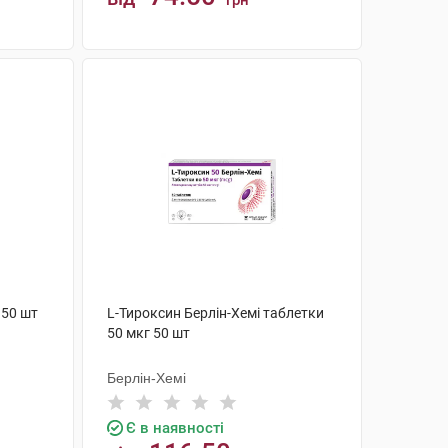
грн
КУПИТИ
 50 шт
L-Тироксин Берлін-Хемі таблетки
50 мкг 50 шт
Берлін-Хемі
Є в наявності