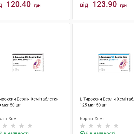
120.40
123.90
д
від
грн
грн
КУПИТИ
КУПИТИ
ироксин Берлін-Хемі таблетки
L-Тироксин Берлін-Хемі та
 мкг 50 шт
125 мкг 50 шт
рлін-Хемі
Берлін-Хемі
Є в наявності
Є в наявності