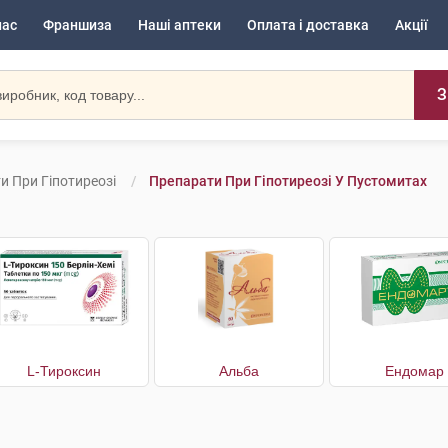
нас
Франшиза
Наші аптеки
Оплата і доставка
Акції
З
и При Гіпотиреозі
Препарати При Гіпотиреозі У Пустомитах
L-Тироксин
Альба
Ендомар