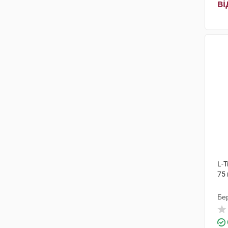
ві
L-Т
75 
Бе