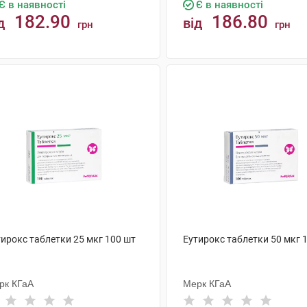
Є в наявності
Є в наявності
182.90
186.80
д
від
грн
грн
КУПИТИ
КУПИТИ
тирокс таблетки 25 мкг 100 шт
Еутирокс таблетки 50 мкг 
рк КГаА
Мерк КГаА