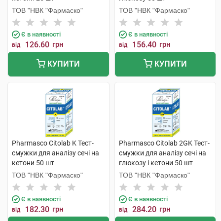
ТОВ "НВК "Фармаско"
ТОВ "НВК "Фармаско"
Є в наявності
Є в наявності
126.60
грн
156.40
грн
від
від
КУПИТИ
КУПИТИ
Pharmasco Citolab K Тест-
Pharmasco Citolab 2GK Тест-
смужки для аналізу сечі на
смужки для аналізу сечі на
кетони 50 шт
глюкозу і кетони 50 шт
ТОВ "НВК "Фармаско"
ТОВ "НВК "Фармаско"
Є в наявності
Є в наявності
182.30
грн
284.20
грн
від
від