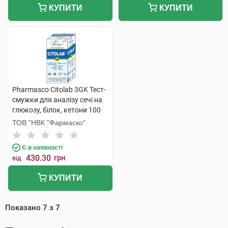
КУПИТИ
КУПИТИ
Pharmasco Citolab 3GK Тест-
смужки для аналізу сечі на
глюкозу, білок, кетони 100
шт
ТОВ "НВК "Фармаско"
Є в наявності
430.30
грн
від
КУПИТИ
Показано
7
з
7