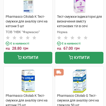
Pharmasco Citolab K Тест-
Тест-смужки індикаторні для
смужки для аналізу сечі на
визначення вмісту
кетони 5 шт
кетонових тіл в сечі
Ацетонтест 25 шт
ТОВ "НВК "Фармаско"
Норма
Є в наявності
Є в наявності
28.80
грн
67.00
грн
від
від
КУПИТИ
КУПИТИ
Pharmasco Citolab K Тест-
Pharmasco Citolab G Тест-
смужки для аналізу сечі на
смужки для аналізу сечі на
кетони 25 шт
глюкозу 50 шт