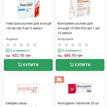
Гемотран розчин для ін'єкцій
Контривен розчин для
100 мг/мл 5 мл 5 ампул
ін'єкцій 10 000 КІО/мл 1 мл
10 ампул
Фармак
Біофарма
Є в наявності
Є в наявності
432.70
грн
485.70
грн
від
від
КУПИТИ
КУПИТИ
Емофікс мазь
Фоксіджен таблетки 20 шт