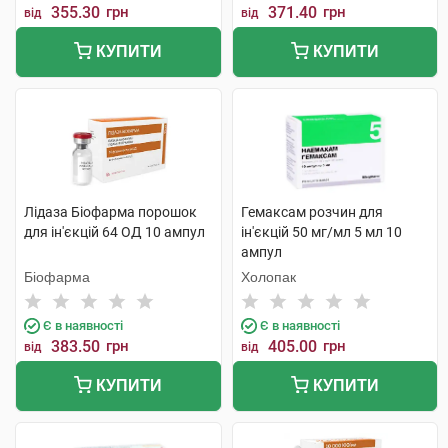
355.30
грн
371.40
грн
від
від
КУПИТИ
КУПИТИ
Лідаза Біофарма порошок
Гемаксам розчин для
для ін'єкцій 64 ОД 10 ампул
ін'єкцій 50 мг/мл 5 мл 10
ампул
Біофарма
Холопак
Є в наявності
Є в наявності
383.50
грн
405.00
грн
від
від
КУПИТИ
КУПИТИ