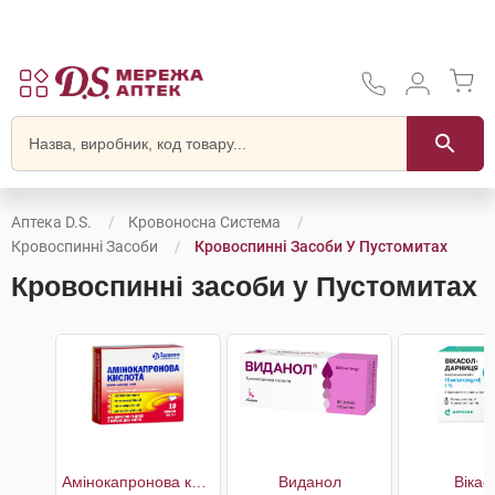
Аптека D.S.
Кровоносна Система
Кровоспинні Засоби
Кровоспинні Засоби У Пустомитах
Кровоспинні засоби у Пустомитах
Амінокапронова кислота
Виданол
Вікас