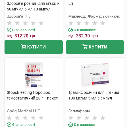
Здоров'я розчин для ін'єкцій
шт
50 мг/мл 5 мл 10 ампул
Здоров'я ФК
Маклеодс Фармасьютикалс
Є в наявності
Є в наявності
312.20
грн
332.30
грн
від
від
КУПИТИ
КУПИТИ
StopsBleeding Порошок
Трамікс розчин для ін'єкцій
гемостатичний 20 г 1 пакет
100 мг/мл 5 мл 5 ампул
CoAg Medical LLC
Галичфарм
Є в наявності
Є в наявності