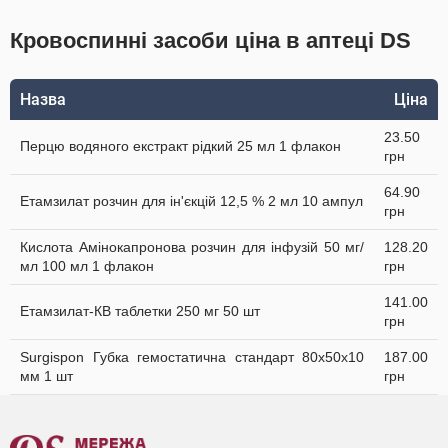
Кровоспинні засоби ціна в аптеці DS
Назва
Ціна
23.50
Перцю водяного екстракт рідкий 25 мл 1 флакон
грн
64.90
Етамзилат розчин для ін'єкцій 12,5 % 2 мл 10 ампул
грн
Кислота Амінокапронова розчин для інфузій 50 мг/
128.20
мл 100 мл 1 флакон
грн
141.00
Етамзилат-КВ таблетки 250 мг 50 шт
грн
Surgispon Губка гемостатична стандарт 80х50х10
187.00
мм 1 шт
грн