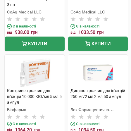
3 шт
CoAg Medical LLC
CoAg Medical LLC
Є в наявності
Є в наявності
938.00
грн
1033.50
грн
від
від
КУПИТИ
КУПИТИ
Контривен розчин для
Дицинон розчин для ін'єкцій
ін'єкцій 10 000 КІО/мл 5 мл 5
250 мг/2 мл 2 мл 50 ампул
ампул
Біофарма
Лек Фармацевтична
компанія
Є в наявності
Є в наявності
1064.20
грн
1094.50
грн
від
від