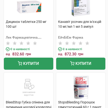
Дицинон таблетки 250 мг
Канавіт розчин для ін'єкцій
100 шт
10 мг/мл 1 мл 5 ампул
Лек Фармацевтична
ЕйчБіЕм Фарма
компанія
Є в наявності
Є в наявності
832.60
грн
872.30
грн
від
від
КУПИТИ
КУПИТИ
BleedStop Губка спінена для
StopsBleeding Порошок
зупинення носової кровотечі
гемостатичний 60 г 1 пакет