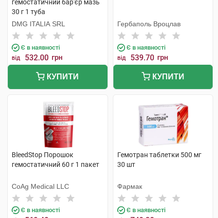
гемостатичний бар'єр мазь
30 г 1 туба
DMG ITALIA SRL
Гербаполь Вроцлав
Є в наявності
Є в наявності
532.00
грн
539.70
грн
від
від
КУПИТИ
КУПИТИ
BleedStop Порошок
Гемотран таблетки 500 мг
гемостатичний 60 г 1 пакет
30 шт
CoAg Medical LLC
Фармак
Є в наявності
Є в наявності