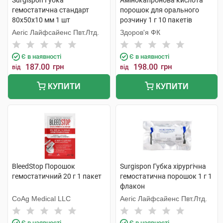
Surgispon Губка
Амінокапронова кислота
гемостатична стандарт
порошок для орального
80х50х10 мм 1 шт
розчину 1 г 10 пакетів
Аегіс Лайфсайенс Пвт.Лтд.
Здоров'я ФК
Є в наявності
Є в наявності
187.00
грн
198.00
грн
від
від
КУПИТИ
КУПИТИ
BleedStop Порошок
Surgispon Губка хірургічна
гемостатичний 20 г 1 пакет
гемостатична порошок 1 г 1
флакон
CoAg Medical LLC
Аегіс Лайфсайенс Пвт.Лтд.
Є в наявності
Є в наявності