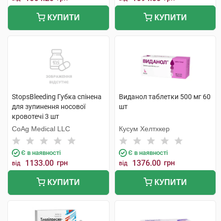
КУПИТИ
КУПИТИ
StopsBleeding Губка спінена
Виданол таблетки 500 мг 60
для зупинення носової
шт
кровотечі 3 шт
CoAg Medical LLC
Кусум Хелтхкер
Є в наявності
Є в наявності
1133.00
грн
1376.00
грн
від
від
КУПИТИ
КУПИТИ