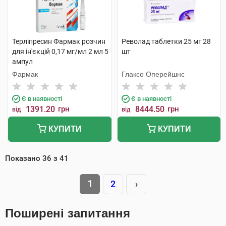
Терліпресин Фармак розчин
Револад таблетки 25 мг 28
для ін'єкцій 0,17 мг/мл 2 мл 5
шт
ампул
Фармак
Глаксо Оперейшнс
Є в наявності
Є в наявності
1391.20
грн
8444.50
грн
від
від
КУПИТИ
КУПИТИ
Показано
36
з
41
1
2
›
Поширені запитання