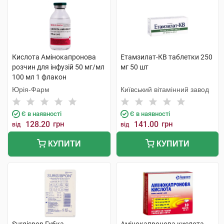
Кислота Амінокапронова
Етамзилат-КВ таблетки 250
розчин для інфузій 50 мг/мл
мг 50 шт
100 мл 1 флакон
Юрія-Фарм
Київський вітамінний завод
Є в наявності
Є в наявності
128.20
грн
141.00
грн
від
від
КУПИТИ
КУПИТИ