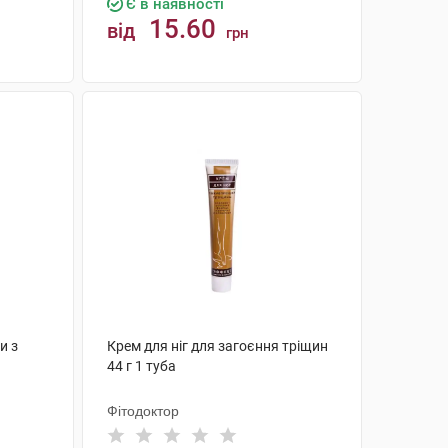
Є в наявності
15.60
від
грн
КУПИТИ
и з
Крем для ніг для загоєння тріщин
44 г 1 туба
Фітодоктор