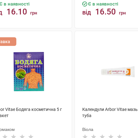
Є в наявності
Є в наявності
16.10
16.50
д
від
грн
грн
КУПИТИ
КУПИТИ
тавка
or Vitae Бодяга косметична 5 г
Календули Arbor Vitae мазь 
акет
туба
рмаком
Віола