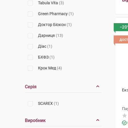
Tabula Vita
(3)
Препарати від опіків
Green Pharmacy
(1)
Препарати від пролежнів
Доктор Біокон
(1)
Препарати для лікування ран і
−20
виразок
Дарниця
(13)
дос
Препарати для лікування
Діас
(1)
свербежу
БХФЗ
(1)
Препарати при псоріазі, екземі
Крок Мед
(4)
Протигрибкові препарати для
зовнішнього застосування
Здоров'я
(2)
Серія
Лубнифарм
(1)
Екз
Stop Demodex
(4)
SCAREX
(1)
Па
Ключі Здоров'я
(2)
Виробник
ДемоСкін
(3)