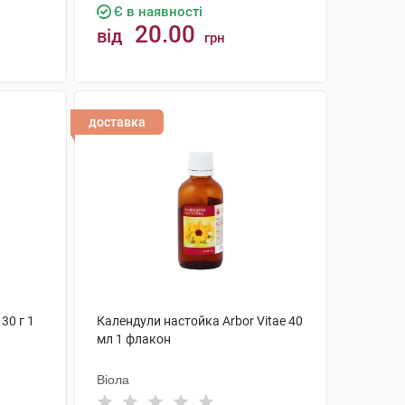
Є в наявності
20.00
від
грн
КУПИТИ
доставка
30 г 1
Календули настойка Arbor Vitae 40
мл 1 флакон
Віола