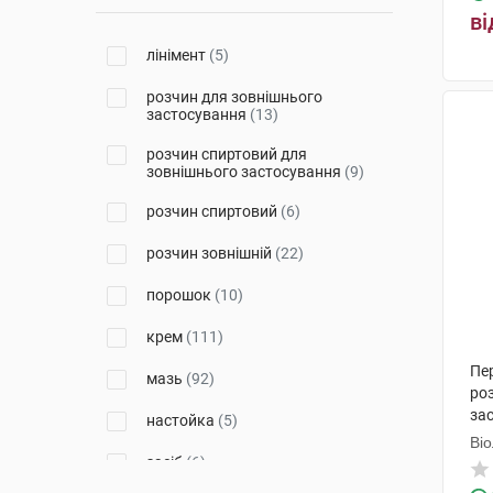
Лізофарм Медікал
(2)
ві
лінімент
(5)
Бланідас
(13)
розчин для зовнішнього
Красота та Здоров'я
(2)
застосування
(13)
ЛекоПро
(1)
розчин спиртовий для
зовнішнього застосування
(9)
Леда
(3)
розчин спиртовий
(6)
Тернофарм
(6)
розчин зовнішній
(22)
Дон
(1)
порошок
(10)
Київфармгруп
(1)
крем
(111)
Борщагівський ХФЗ
(6)
Пер
мазь
(92)
ро
Ельфа НВО
(1)
за
настойка
(5)
Георг Біосистеми
(2)
Ві
засіб
(6)
ГлаксоСмітКляйн
(3)