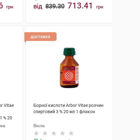
6
713.41
від
839.30
грн
грн
КУПИТИ
доставка
r Vitae
Борної кислоти Arbor Vitae розчин
спиртовий 3 % 20 мл 1 флакон
1 % 20
ика
Віола