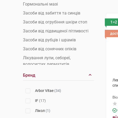
Гормональні мазі
Засоби від забиття та синців
Засоби від огрубіння шкіри стоп
1=2
Засоби від підвищеної пітливості
дос
Засоби від рубців і шрамів
Засоби від сонячних опіків
Лікування лупи, себореї,
волосистих дерматитів
Пелюшковий дерматит
Бренд
Лев
Препарати від акне та вугрів
сп
Препарати від бородавок та
Arbor Vitae
(34)
папілом
Ві
IF
(17)
Препарати від дерматиту
Лікол
(1)
Препарати від лишаю
ві