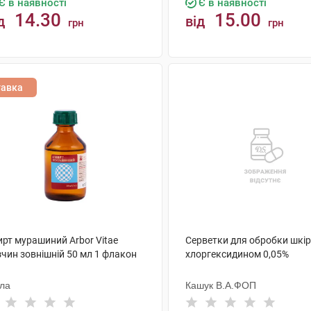
Є в наявності
Є в наявності
14.30
15.00
д
від
грн
грн
КУПИТИ
КУПИТИ
тавка
ирт мурашиний Arbor Vitae
Серветки для обробки шкір
зчин зовнішній 50 мл 1 флакон
хлоргексидином 0,05%
ола
Кашук В.А.ФОП