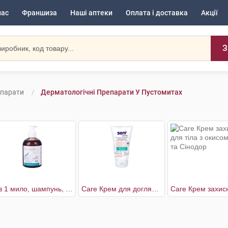
нас
Франшиза
Наші аптеки
Оплата і доставка
Акції
З
епарати
Дерматологічні Препарати У Пустомитах
3 в 1 мило, шампунь, гель для душу
Care Крем для догляду за сухою і огрубілою шкірою