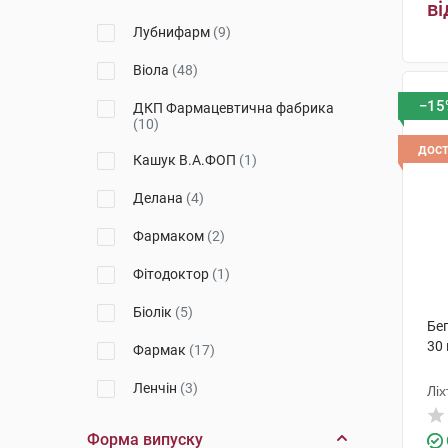
ві
Псорі Актив
(1)
Лубнифарм
(9)
Тева
(1)
Віола
(48)
Фарміна
(1)
−15
ДКП Фармацевтична фабрика
(10)
Аргетт
(1)
дос
Кашук В.А.ФОП
(1)
Urgo
(1)
Делана
(4)
Seni
(1)
Фармаком
(2)
Manorm
(2)
Фітодоктор
(1)
Керакап
(1)
Біолік
(5)
Nailner
(2)
Бе
30
Фармак
(17)
B.Braun
(1)
Ленчін
(3)
Лі
Biotrade
(1)
ТОВ "МЕДЛЕВ"
(5)
Форма випуску