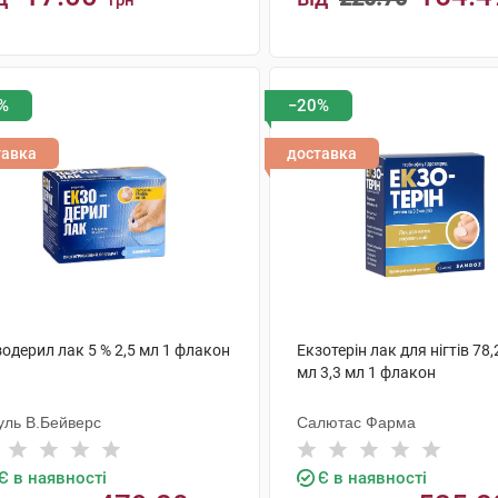
грн
КУПИТИ
КУПИТИ
%
−20%
тавка
доставка
одерил лак 5 % 2,5 мл 1 флакон
Екзотерін лак для нігтів 78,
мл 3,3 мл 1 флакон
уль В.Бейверс
Салютас Фарма
Є в наявності
Є в наявності