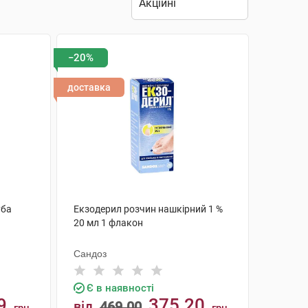
−20%
доставка
уба
Екзодерил розчин нашкірний 1 %
20 мл 1 флакон
Сандоз
Є в наявності
9
375.20
від
469.00