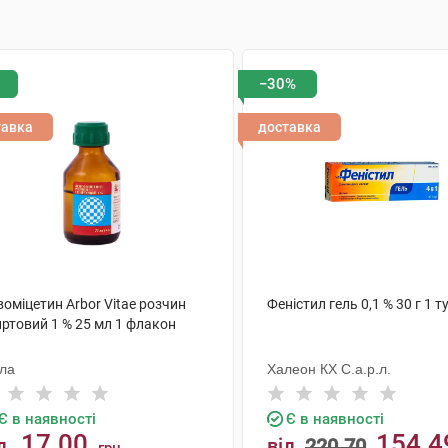
−30%
тавка
доставка
оміцетин Arbor Vitae розчин
Феністил гель 0,1 % 30 г 1 т
иртовий 1 % 25 мл 1 флакон
ола
Халеон КХ С.а.р.л.
Є в наявності
Є в наявності
17.00
154.4
д
від
220.70