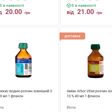
Є в наявності
Є в наявності
20.00
21.00
д
від
грн
грн
КУПИТИ
КУПИТИ
доставка
рекис водню розчин зовнішній 3
Аміак Arbor Vitae розчин з
40 мл 1 флакон
10 % 40 мл 1 флакон
ола
Віола