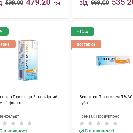
479.20
535.2
д
599.00
від
669.00
грн
КУПИТИ
КУПИТИ
%
−15%
тавка
доставка
пантен Плюс спрей нашкірний
Бепантен Плюс крем 5 % 30 
 мл 1 флакон
туба
хтенхельдт
Грензах Продуктіонс
Є в наявності
Є в наявності