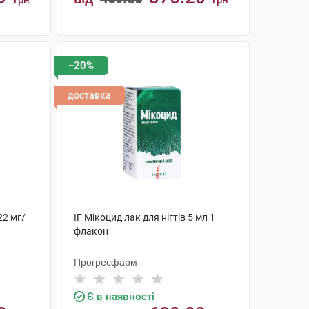
грн
грн
КУПИТИ
−20%
доставка
22 мг/
IF Мікоцид лак для нігтів 5 мл 1
флакон
Прогресфарм
Є в наявності