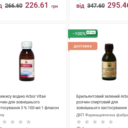
226.61
295.4
д
266.60
від
347.60
грн
КУПИТИ
КУПИТИ
x2-гу
−100%
доставка
екису водню Arbor Vitae
Брильянтовий зелений Arbo
зчин для зовнішнього
розчин спиртовий для
стосування 3 % 100 мл 1 флакон
зовнішнього застосування 
мл 1 флакон
ола
ДКП Фармацевтична фабр