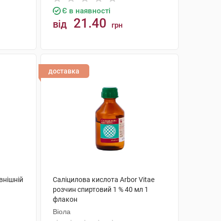
Є в наявності
21.40
від
грн
КУПИТИ
доставка
овнішній
Саліцилова кислота Arbor Vitae
розчин спиртовий 1 % 40 мл 1
флакон
Віола