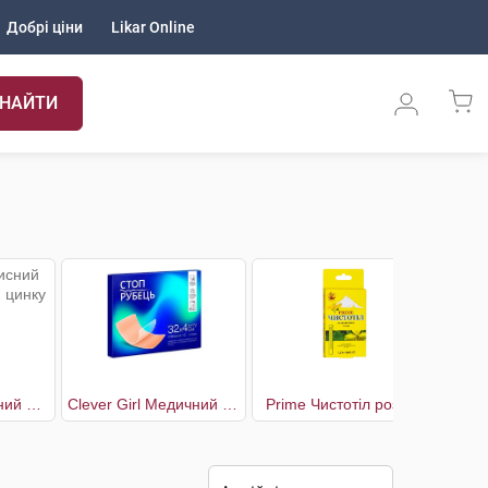
Добрі ціни
Likar Online
НАЙТИ
Care Крем захисний для тіла з окисом цинку та Сінодор
Clever Girl Медичний силіконовий пластир від шрамів і рубців 32 x 4 см
Prime Чистотіл розчин