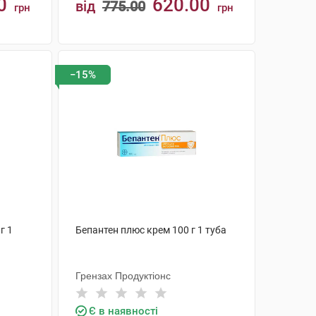
0
620.00
від
775.00
грн
грн
КУПИТИ
−15%
г 1
Бепантен плюс крем 100 г 1 туба
Грензах Продуктіонс
Є в наявності