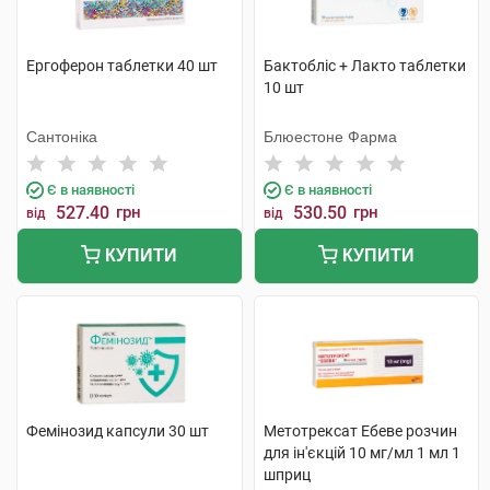
Ергоферон таблетки 40 шт
Бактобліс + Лакто таблетки
10 шт
Сантоніка
Блюестоне Фарма
Є в наявності
Є в наявності
527.40
грн
530.50
грн
від
від
КУПИТИ
КУПИТИ
Фемінозид капсули 30 шт
Метотрексат Ебеве розчин
для ін'єкцій 10 мг/мл 1 мл 1
шприц