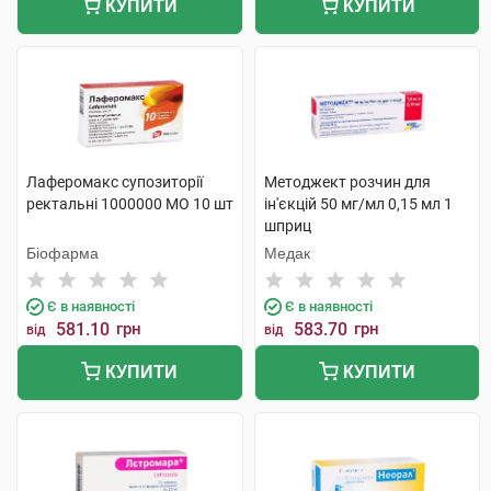
КУПИТИ
КУПИТИ
Лаферомакс супозиторії
Методжект розчин для
ректальні 1000000 МО 10 шт
ін'єкцій 50 мг/мл 0,15 мл 1
шприц
Біофарма
Медак
Є в наявності
Є в наявності
581.10
грн
583.70
грн
від
від
КУПИТИ
КУПИТИ