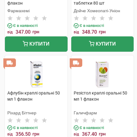
флакон
таблетки 80 шт
Фармахемі
Дойче Хомеопаті-Уніон
Є в наявності
Є в наявності
347.00
грн
348.70
грн
від
від
КУПИТИ
КУПИТИ
Афлубін краплі оральні 50
Резістол краплі оральні 50
мл 1 флакон
мл 1 флакон
Ріхард Біттнер
Галичфарм
Є в наявності
Є в наявності
356.50
грн
367.40
грн
від
від