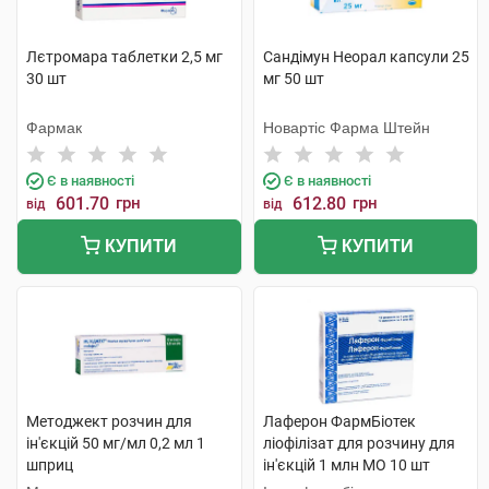
Лєтромара таблетки 2,5 мг
Сандімун Неорал капсули 25
30 шт
мг 50 шт
Фармак
Новартіс Фарма Штейн
Є в наявності
Є в наявності
601.70
грн
612.80
грн
від
від
КУПИТИ
КУПИТИ
Методжект розчин для
Лаферон ФармБіотек
ін'єкцій 50 мг/мл 0,2 мл 1
ліофілізат для розчину для
шприц
ін'єкцій 1 млн МО 10 шт