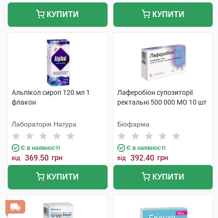
КУПИТИ
КУПИТИ
Альпікол сироп 120 мл 1
Лаферобіон супозиторії
флакон
ректальні 500 000 МО 10 шт
Лабораторія Натура
Біофарма
Є в наявності
Є в наявності
369.50
грн
392.40
грн
від
від
КУПИТИ
КУПИТИ