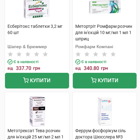
Есберітокс таблетки 3,2 мг
Метортріт Ромфарм розчин
60 шт
для ін'єкцій 10 мг/мл 1 мл 1
шприц
Шапер & Брюммер
Ромфарм Компані
Є в наявності
Є в наявності
337.70
грн
340.80
грн
від
від
КУПИТИ
КУПИТИ
Метотрексат Тева розчин
Феррум фосфорiкум сіль
для ін'єкцій 25 мг/мл 2 мл 1
доктора Шюсслера №3