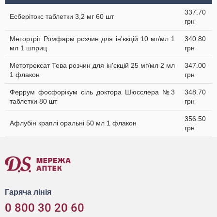
337.70
Есберітокс таблетки 3,2 мг 60 шт
грн
Метортріт Ромфарм розчин для ін'єкцій 10 мг/мл 1
340.80
мл 1 шприц
грн
Метотрексат Тева розчин для ін'єкцій 25 мг/мл 2 мл
347.00
1 флакон
грн
Феррум фосфорiкум сіль доктора Шюсслера №3
348.70
таблетки 80 шт
грн
356.50
Афлубін краплі оральні 50 мл 1 флакон
грн
Гаряча лінія
0 800 30 20 60