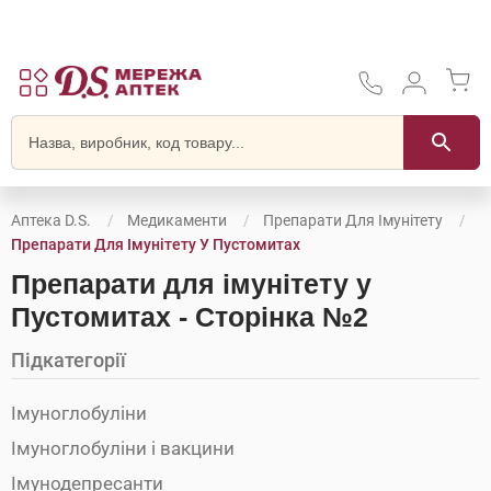
Аптека D.S.
Медикаменти
Препарати Для Імунітету
Препарати Для Імунітету У Пустомитах
Препарати для імунітету у
Пустомитах - Сторінка №2
Підкатегорії
Імуноглобуліни
Імуноглобуліни і вакцини
Імунодепресанти