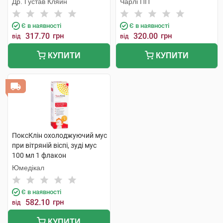
Др. Густав Кляйн
Чарлі ПП
Є в наявності
Є в наявності
317.70
грн
320.00
грн
від
від
КУПИТИ
КУПИТИ
ПоксКлін охолоджуючий мус
при вітряній віспі, зуді мус
100 мл 1 флакон
Юмедікал
Є в наявності
582.10
грн
від
КУПИТИ