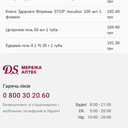
грн
Ключі Здоров'я Вітрянка STOP лосьйон 100 мл 1
182.40
флакон
грн
184.80
Цетрилев гель 50 мл 1 туба
грн
191.30
Едермік гель 0,1 % 30 г 1 туба
грн
Гаряча лінія
0 800 30 20 60
Безкоштовно зі стаціонарних і
Будні:
8:00 - 21:00
мобільних телефонів в Україні
Сб:
9:00 - 20:00
Нд:
10:00 - 20:00