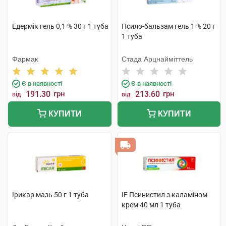
Едермік гель 0,1 % 30 г 1 туба
Псило-бальзам гель 1 % 20 г
1 туба
Фармак
Стада Арцнайміттель
Є в наявності
Є в наявності
191.30
грн
213.60
грн
від
від
КУПИТИ
КУПИТИ
Ірикар мазь 50 г 1 туба
IF Псинистил з каламіном
крем 40 мл 1 туба