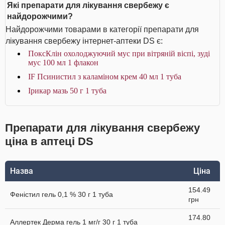
Які препарати для лікування свербежу є
найдорожчими?
Найдорожчими товарами в категорії препарати для
лікування свербежу інтернет-аптеки DS є:
ПоксКлін охолоджуючий мус при вітряній віспі, зуді
мус 100 мл 1 флакон
IF Псинистил з каламіном крем 40 мл 1 туба
Ірикар мазь 50 г 1 туба
Препарати для лікування свербежу
ціна в аптеці DS
Назва
Ціна
154.49
Феністил гель 0,1 % 30 г 1 туба
грн
174.80
Аллертек Дерма гель 1 мг/г 30 г 1 туба