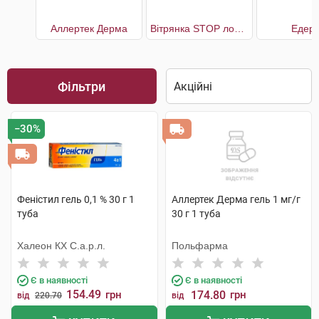
Аллертек Дерма
Вітрянка STOP лосьйон
Едерм
Фільтри
−30%
Феністил гель 0,1 % 30 г 1
Аллертек Дерма гель 1 мг/г
туба
30 г 1 туба
Халеон КХ С.а.р.л.
Польфарма
Є в наявності
Є в наявності
154.49
грн
174.80
грн
від
220.70
від