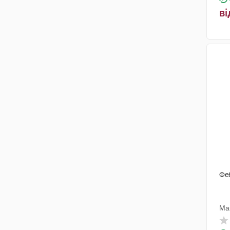
ві
Фе
Ма