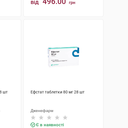
496.00
від
грн
КУПИТИ
8 шт
Ефстат таблетки 80 мг 28 шт
с
Дженефарм
Є в наявності