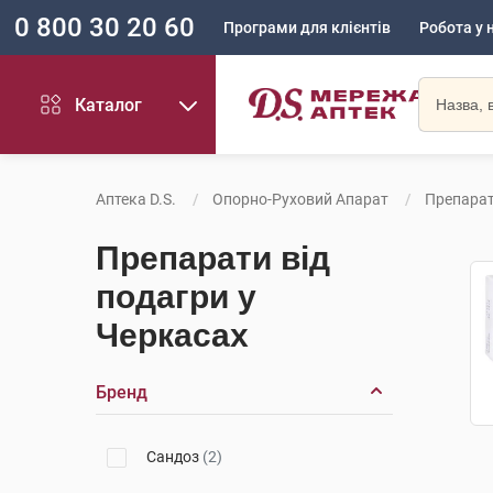
0 800 30 20 60
Програми для клієнтів
Робота у 
Каталог
Аптека D.S.
Опорно-Руховий Апарат
Препарат
Препарати від
подагри у
Черкасах
Бренд
Сандоз
(2)