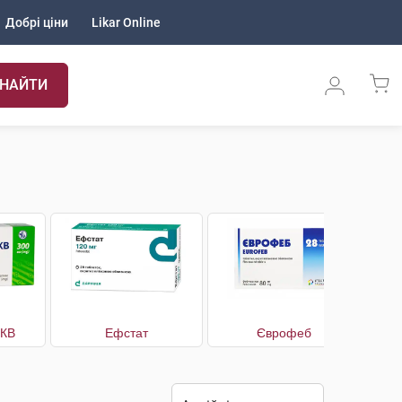
Добрі ціни
Likar Online
НАЙТИ
-КВ
Ефстат
Єврофеб
Ко