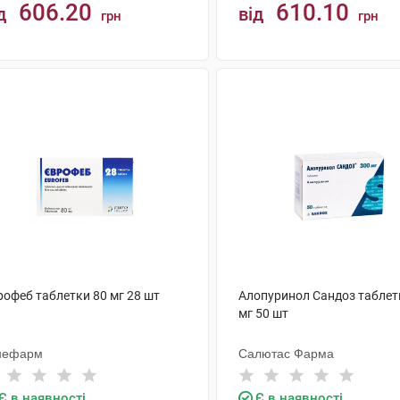
606.20
610.10
д
від
грн
грн
КУПИТИ
КУПИТИ
рофеб таблетки 80 мг 28 шт
Алопуринол Сандоз таблет
мг 50 шт
нефарм
Салютас Фарма
Є в наявності
Є в наявності