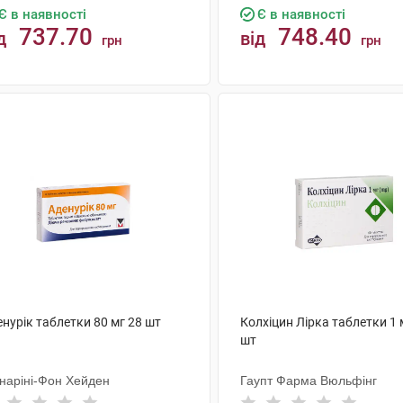
Є в наявності
Є в наявності
737.70
748.40
д
від
грн
грн
КУПИТИ
КУПИТИ
нурік таблетки 80 мг 28 шт
Колхіцин Лірка таблетки 1 
шт
наріні-Фон Хейден
Гаупт Фарма Вюльфінг