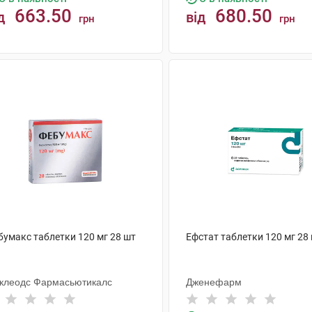
663.50
680.50
д
від
грн
грн
КУПИТИ
КУПИТИ
бумакс таблетки 120 мг 28 шт
Ефстат таблетки 120 мг 28
клеодс Фармасьютикалс
Дженефарм