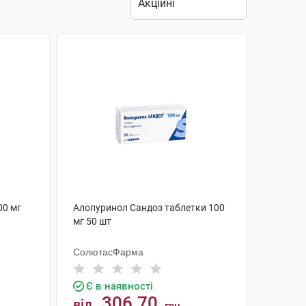
00 мг
Алопуринол Сандоз таблетки 100
мг 50 шт
СолютасФарма
Є в наявності
306.70
від