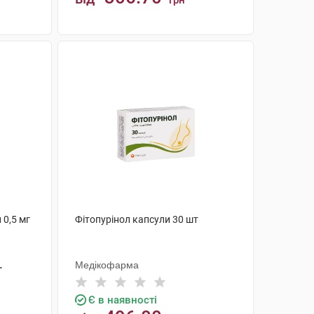
грн
КУПИТИ
 0,5 мг
Фітопурінол капсули 30 шт
Медікофарма
Є в наявності