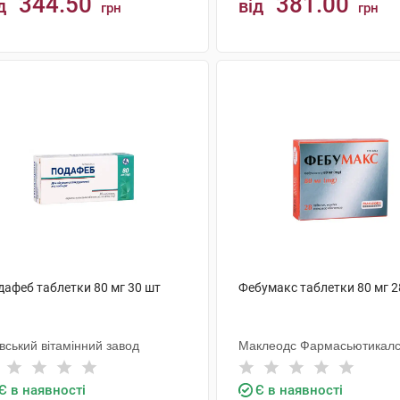
344.50
381.00
д
від
грн
грн
КУПИТИ
КУПИТИ
дафеб таблетки 80 мг 30 шт
Фебумакс таблетки 80 мг 2
вський вітамінний завод
Маклеодс Фармасьютикал
Є в наявності
Є в наявності