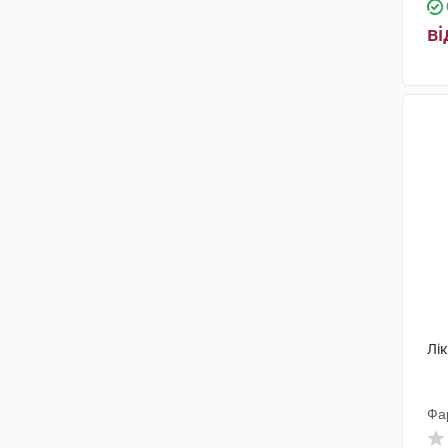
ві
Лік
Фа