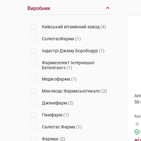
Виробник
Київський вітамінний завод
(4)
СолютасФарма
(1)
Індастрі Джаму Борободур
(1)
Фармаселект Інтернешнл
Бетелігангз
(1)
Медікофарма
(1)
Маклеодс Фармасьютикалс
(2)
Ал
50
Дженефарм
(2)
Генефарм
(1)
Киї
Салютас Фарма
(1)
Фармак
(2)
ві