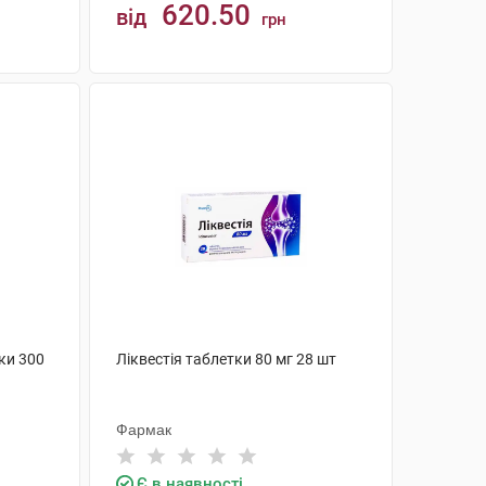
620.50
від
грн
КУПИТИ
ки 300
Ліквестія таблетки 80 мг 28 шт
Фармак
Є в наявності