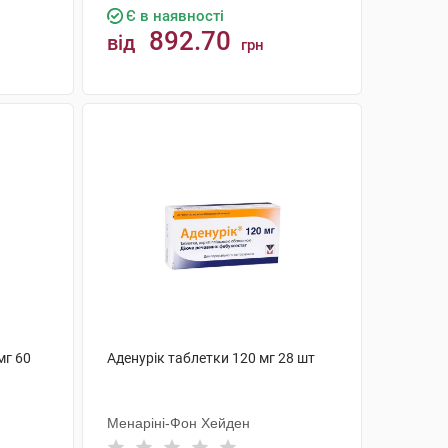
Є в наявності
892.70
від
грн
КУПИТИ
мг 60
Аденурік таблетки 120 мг 28 шт
Менаріні-Фон Хейден