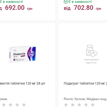
Є в наявності
Є в наявності
692.00
702.80
д
від
грн
грн
КУПИТИ
КУПИТИ
вестія таблетки 120 мг 28 шт
Подаграт таблетки 120 мг 
рмак
Ронтіс Хеллас Медікал енд
Фармасьютікал Продактс С