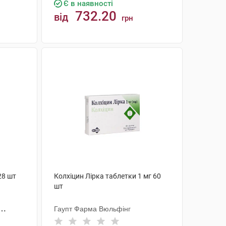
Є в наявності
732.20
від
грн
КУПИТИ
28 шт
Колхіцин Лірка таблетки 1 мг 60
шт
Гаупт Фарма Вюльфінг
.А.