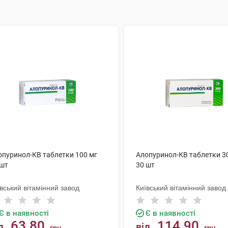
опуринол-КВ таблетки 100 мг
Алопуринол-КВ таблетки 3
 шт
30 шт
вський вітамінний завод
Київський вітамінний завод
Є в наявності
Є в наявності
63.80
114.90
д
від