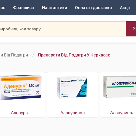
нас
Франшиза
Наші аптеки
Оплата і доставка
Акції
З
и Від Подагри
Препарати Від Подагри У Черкасах
Аденурік
Алопуринол
Алопуринол