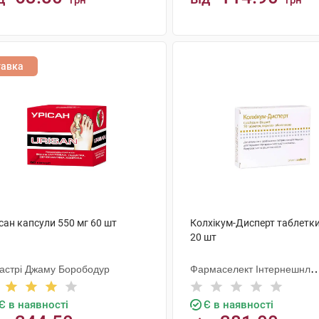
грн
грн
КУПИТИ
КУПИТИ
тавка
сан капсули 550 мг 60 шт
Колхікум-Дисперт таблетки
20 шт
дастрі Джаму Борободур
Фармаселект Інтернешнл
Бетелігангз
Є в наявності
Є в наявності