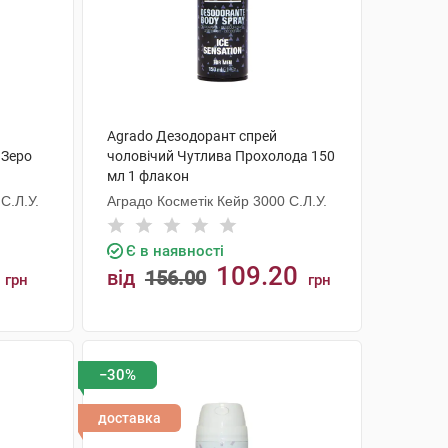
Agrado Дезодорант спрей
 Зеро
чоловічий Чутлива Прохолода 150
мл 1 флакон
С.Л.У.
Аградо Косметік Кейр 3000 С.Л.У.
Є в наявності
109.20
від
156.00
грн
грн
КУПИТИ
−30%
доставка