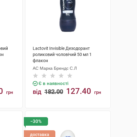
овий
Lactovit Invisible Дезодорант
он
роликовий чоловічий 50 мл 1
флакон
АС Марка Брендс С.Л
Є в наявності
0
127.40
від
182.00
грн
грн
КУПИТИ
−30%
доставка