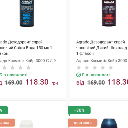
rado Дезодорант спрей
Agrado Дезодорант спрей
ловічий Свіжа Вода 150 мл 1
чоловічий Дикий Шоколад 
акон
1 флакон
адо Косметік Кейр 3000 С.Л.У.
Аградо Косметік Кейр 3000 
Є в наявності
Є в наявності
118.30
118.3
д
169.00
від
169.00
грн
КУПИТИ
КУПИТИ
%
−30%
тавка
доставка