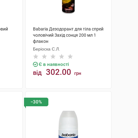
овий
Babaria Дезодорант для тіла спрей
чоловічий Захід сонця 200 мл 1
флакон
Беріоска С.Л.
Є в наявності
302.00
від
грн
КУПИТИ
−30%