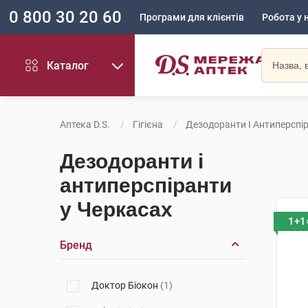
0 800 30 20 60
Програми для клієнтів
Робота у 
Каталог
Аптека D.S.
Гігієна
Дезодоранти І Антиперспі
Дезодоранти і
антиперспіранти
у Черкасах
1+1
Бренд
Доктор Біокон
(1)