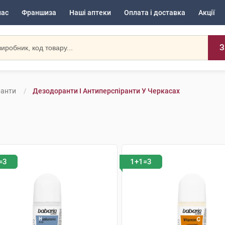
нас
Франшиза
Наші аптеки
Оплата і доставка
Акції
З
ранти
Дезодоранти І Антиперспіранти У Черкасах
=3
1+1=3