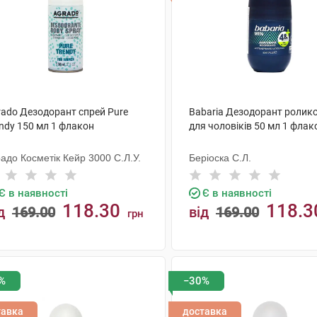
rado Дезодорант спрей Pure
Babaria Дезодорант ролик
ndy 150 мл 1 флакон
для чоловіків 50 мл 1 флак
адо Косметік Кейр 3000 С.Л.У.
Беріоска С.Л.
Є в наявності
Є в наявності
118.30
118.3
д
169.00
від
169.00
грн
КУПИТИ
КУПИТИ
%
−30%
тавка
доставка