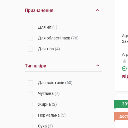
Призначення
Для ніг
(1)
Ag
Для області пахв
(76)
За
Для тіла
(4)
Агр
Тип шкіри
ві
Для всіх типів
(60)
Чутлива
(7)
−30
Жирна
(2)
Нормальна
(5)
дос
Суха
(3)