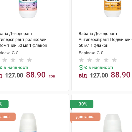
baria Дезодорант
Babaria Дезодорант
типерспірант роликовий
Антиперспірант Подвійний
помітний 50 мл 1 флакон
50 мл 1 флакон
іоска С.Л.
Беріоска С.Л.
Є в наявності
Є в наявності
88.90
88.90
д
127.00
від
127.00
грн
КУПИТИ
КУПИТИ
%
−30%
тавка
доставка