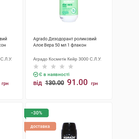
овий
Agrado Дезодорант роликовий
кон
Алое Вера 50 мл 1 флакон
С.Л.У.
Аградо Косметік Кейр 3000 С.Л.У.
Є в наявності
91.00
від
130.00
грн
грн
КУПИТИ
−30%
доставка