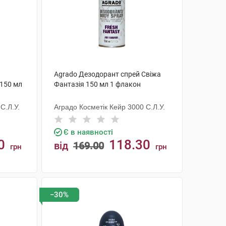
Agrado Дезодорант спрей Свіжа
150 мл
Фантазія 150 мл 1 флакон
С.Л.У.
Аградо Косметік Кейр 3000 С.Л.У.
Є в наявності
0
118.30
від
169.00
грн
грн
КУПИТИ
−30%