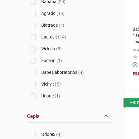
Babaria
(20)
Agrado
(16)
Biotrade
(4)
Ba
гі
Lactovit
(14)
фл
Weleda
(5)
Бер
Eucerin
(1)
ві
Babe Laboratorios
(4)
Vichy
(15)
Uriage
(1)
−30
Nuxe
(3)
Серія
SVR
(4)
MartiDerm
(2)
Odorex
(4)