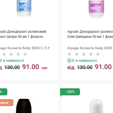
rado Дезодорант роликовий
Agrado Дезодорант ролик
хист Шкіри 50 мл 1 флакон
Олія Шипшини 50 мл 1 фла
адо Косметік Кейр 3000 С.Л.У.
Аградо Косметік Кейр 3000 
Є в наявності
Є в наявності
91.00
91.00
д
130.00
від
130.00
грн
КУПИТИ
КУПИТИ
%
−30%
тавка