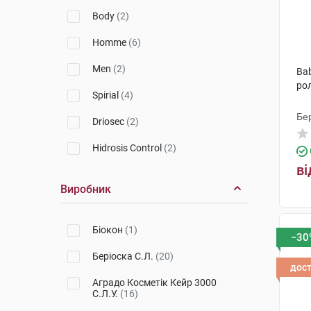
Ducray
(2)
Body
(2)
Homme
(6)
Men
(2)
Ba
ро
Spirial
(4)
Бер
Driosec
(2)
Hidrosis Control
(2)
ві
Виробник
Біокон
(1)
−30
Беріоска С.Л.
(20)
дос
Аградо Косметік Кейр 3000
С.Л.У.
(16)