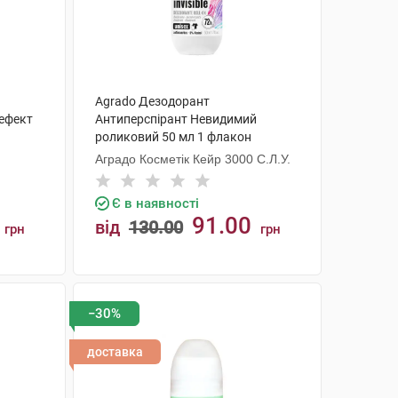
Agrado Дезодорант
 ефект
Антиперспірант Невидимий
роликовий 50 мл 1 флакон
Аградо Косметік Кейр 3000 С.Л.У.
Є в наявності
91.00
від
130.00
грн
грн
КУПИТИ
−30%
доставка