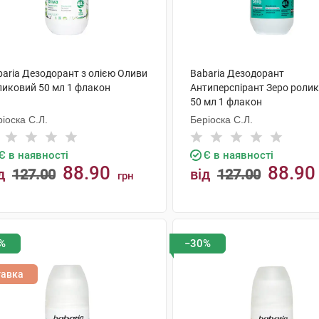
baria Дезодорант з олією Оливи
Babaria Дезодорант
ликовий 50 мл 1 флакон
Антиперспірант Зеро роли
50 мл 1 флакон
іоска С.Л.
Беріоска С.Л.
Є в наявності
Є в наявності
88.90
88.90
д
127.00
від
127.00
грн
КУПИТИ
КУПИТИ
%
−30%
тавка