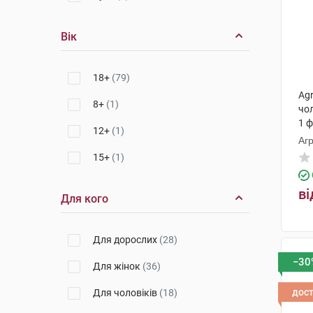
Вік
18+
(79)
Ag
8+
(1)
чо
1 
12+
(1)
Агр
15+
(1)
ві
Для кого
Для дорослих
(28)
−30
Для жінок
(36)
дос
Для чоловіків
(18)