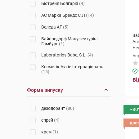
Біотрейд Болгарія
(4)
АС Марка Брендс С.Л
(14)
Веледа АГ
(5)
Ba
Байєрсдорф Мануфектурінг
Ан
Гамбург
(1)
Не
Laboratorios Babe, S.L.
(4)
Бер
Косметік Актів Інтернаціональ
(15)
ві
Урьяж
(1)
Форма випуску
Лабораторія Нюкс
(3)
Ляборатуар SVR
(4)
дезодорант
(80)
−30
Мартідерм Ес Ел
(2)
спрей
(4)
дос
П'єр Фабр Дермо-Косметик
(2)
крем
(1)