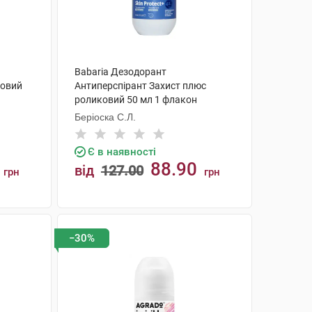
Babaria Дезодорант
ковий
Антиперспірант Захист плюс
роликовий 50 мл 1 флакон
Беріоска С.Л.
Є в наявності
88.90
від
127.00
грн
грн
КУПИТИ
−30%