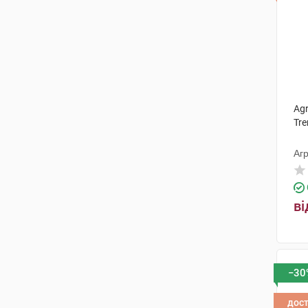
Ag
Tre
Агр
ві
−30
дос