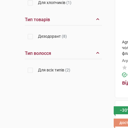
Для хлопчиків
(1)
Тип товарів
Дезодорант
(8)
Ag
чо
Тип волосся
фл
Агр
Для всіх типів
(2)
ві
−30
дос