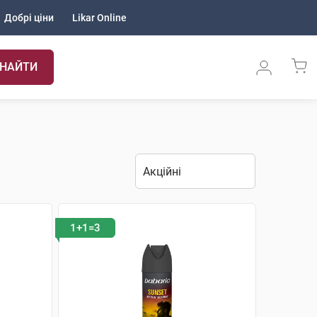
Добрі ціни
Likar Online
НАЙТИ
1+1=3