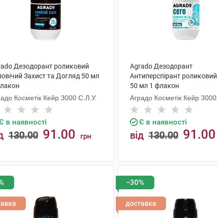
rado Дезодорант роликовий
Agrado Дезодорант
ловічий Захист та Догляд 50 мл
Антиперспірант роликовий
флакон
50 мл 1 флакон
адо Косметік Кейр 3000 С.Л.У.
Аградо Косметік Кейр 3000 
Є в наявності
Є в наявності
91.00
91.00
д
130.00
від
130.00
грн
КУПИТИ
КУПИТИ
%
−30%
тавка
доставка