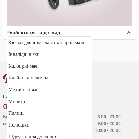
Реабілітація та догляд
Засоби для профілактики пролежнів
Інвалідні візки
Калоприймачі
Клейонка медична
Медичні ліжка
Гаряча лінія
Милиці
0 800 30 20 60
Палиці
Безкоштовно зі стаціонарних і
Будні:
8:00 - 21:00
мобільних телефонів в Україні
Сб:
9:00 - 20:00
Пелюшки
Нд:
10:00 - 20:00
Підгузки для дорослих