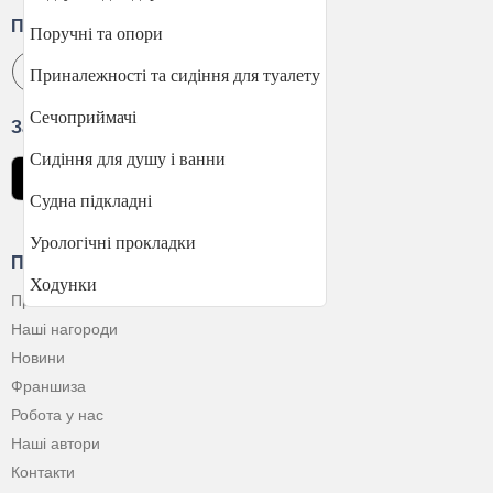
Приєднуйтесь
Поручні та опори
Приналежності та сидіння для туалету
Сечоприймачі
Завантажити застосунок
Сидіння для душу і ванни
Судна підкладні
Урологічні прокладки
Про Компанію
Ходунки
Про нас
Наші нагороди
Новини
Франшиза
Робота у нас
Наші автори
Контакти