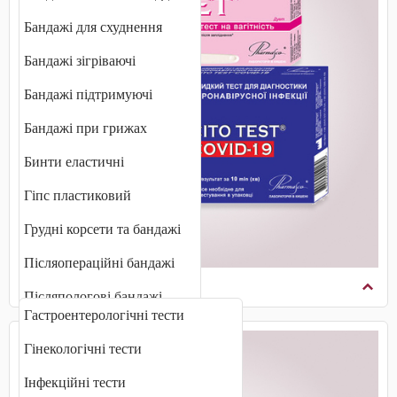
Бандажі для схуднення
Бандажі зігріваючі
Бандажі підтримуючі
Бандажі при грижах
Бинти еластичні
Гіпс пластиковий
Грудні корсети та бандажі
Післяопераційні бандажі
Діагностичні тести
Післяпологові бандажі
Гастроентерологічні тести
Плечові бандажі
Гінекологічні тести
Променевозап'ястні бандажі
Інфекційні тести