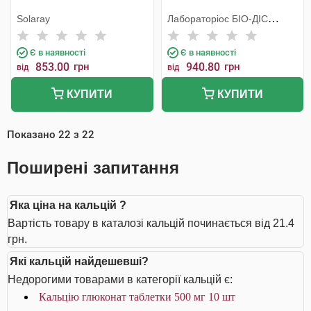
Solaray
Лабораторiос БIО-ДIС
Еспанія
Є в наявності
Є в наявності
853.00
грн
940.80
грн
від
від
КУПИТИ
КУПИТИ
Показано
22
з
22
Поширені запитання
Яка ціна на кальцій ?
Вартість товару в каталозі кальцій починається від 21.4
грн.
Які кальцій найдешевші?
Недорогими товарами в категорії кальцій є:
Кальцію глюконат таблетки 500 мг 10 шт