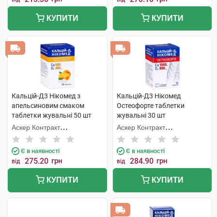
КУПИТИ
КУПИТИ
Кальцій-Д3 Нікомед з
Кальцій-Д3 Нікомед
апельсиновим смаком
Остеофорте таблетки
таблетки жувальні 50 шт
жувальні 30 шт
Аскер Контракт
Аскер Контракт
Мануфекчерінг АС
Мануфекчерінг АС
Є в наявності
Є в наявності
275.20
грн
284.90
грн
від
від
КУПИТИ
КУПИТИ