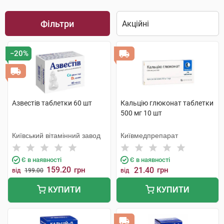
Фільтри
−20%
Азвестів таблетки 60 шт
Кальцію глюконат таблетки
500 мг 10 шт
Київський вітамінний завод
Київмедпрепарат
Є в наявності
Є в наявності
159.20
грн
21.40
грн
від
199.00
від
КУПИТИ
КУПИТИ