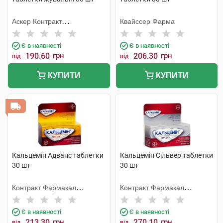
Аскер Контракт
Квайссер Фарма
Мануфекчерінг АС
Є в наявності
Є в наявності
190.60
грн
206.30
грн
від
від
КУПИТИ
КУПИТИ
Кальцемін Адванс таблетки
Кальцемін Сільвер таблетки
30 шт
30 шт
Контракт Фармакал
Контракт Фармакал
Корпорейшн
Корпорейшн
Є в наявності
Є в наявності
213.30
грн
270.10
грн
від
від