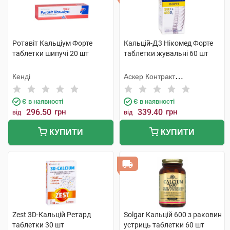
Ротавіт Кальціум Форте
Кальцій-Д3 Нікомед Форте
таблетки шипучі 20 шт
таблетки жувальні 60 шт
Кенді
Аскер Контракт
Мануфекчерінг АС
Є в наявності
Є в наявності
296.50
грн
339.40
грн
від
від
КУПИТИ
КУПИТИ
Zest 3D-Кальцій Ретард
Solgar Кальцій 600 з раковин
таблетки 30 шт
устриць таблетки 60 шт