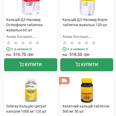
Кальцій-Д3 Нікомед
Кальцій-Д3 Нікомед Форте
Остеофорте таблетки
таблетки жувальні 120 шт
жувальні 60 шт
Аскер Контракт
Аскер Контракт
Мануфекчерінг АС
Мануфекчерінг АС
Є в наявності
Є в наявності
516.70
грн
518.50
грн
від
від
КУПИТИ
КУПИТИ
Solaray Кальцію Цитрат
Хелатний кальцій таблетки
капсули 1000 мг 120 шт
500 мг 50 шт