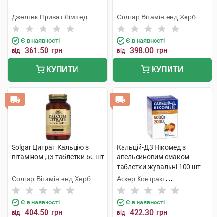
Джелтек Приват Лімітед
Солгар Вітамін енд Херб
Є в наявності
Є в наявності
361.50
грн
398.00
грн
від
від
КУПИТИ
КУПИТИ
Solgar Цитрат Кальцію з
Кальцій-Д3 Нікомед з
вітаміном Д3 таблетки 60 шт
апельсиновим смаком
таблетки жувальні 100 шт
Солгар Вітамін енд Херб
Аскер Контракт
Мануфекчерінг АС
Є в наявності
Є в наявності
404.50
грн
422.30
грн
від
від