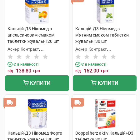
Кальцій-Д3 Нікомед з
Кальцій-Д3 Нікомед з
апельсиновим смаком
м'ятним смаком таблетки
таблетки жувальні 20 шт
жувальні 30 шт
Аскер Контракт
Аскер Контракт
Мануфекчерінг АС
Мануфекчерінг АС
Є в наявності
Є в наявності
138.80
грн
162.00
грн
від
від
КУПИТИ
КУПИТИ
Кальцій-Д3 Нікомед Форте
Doppel herz aktiv Кальцій+D3
таблетки жувальні 30 шт
таблетки 30 шт