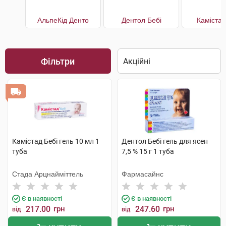
АльпеКід Денто
Дентол Бебі
Камістад
Фільтри
Камістад Бебі гель 10 мл 1
Дентол Бебі гель для ясен
туба
7,5 % 15 г 1 туба
Стада Арцнайміттель
Фармасайнс
Є в наявності
Є в наявності
217.00
грн
247.60
грн
від
від