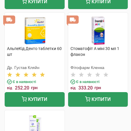
КУПИТИ
КУПИТИ
АльпеКід Денто таблетки 60
Стоматофіт А міні 30 мл 1
шт
флакон
Др. Густав Кляйн
Фітофарм Кленка
Є в наявності
Є в наявності
252.20
грн
333.20
грн
від
від
КУПИТИ
КУПИТИ