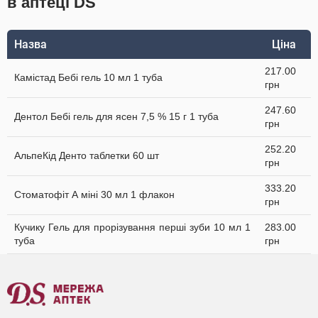
в аптеці DS
Назва
Ціна
217.00
Камістад Бебі гель 10 мл 1 туба
грн
247.60
Дентол Бебі гель для ясен 7,5 % 15 г 1 туба
грн
252.20
АльпеКід Денто таблетки 60 шт
грн
333.20
Стоматофіт А міні 30 мл 1 флакон
грн
Кучику Гель для прорізування перші зуби 10 мл 1
283.00
туба
грн