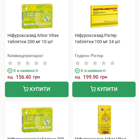
Ніфуроксазид Arbor Vitae
Ніфуроксазид Ріхтер
таблетки 200 мг 10 шт
таблетки 100 мг 24 шт
Київмедпрепарат
Гедеон Ріхтер
Є в наявності
Є в наявності
156.40
грн
199.90
грн
від
від
КУПИТИ
КУПИТИ