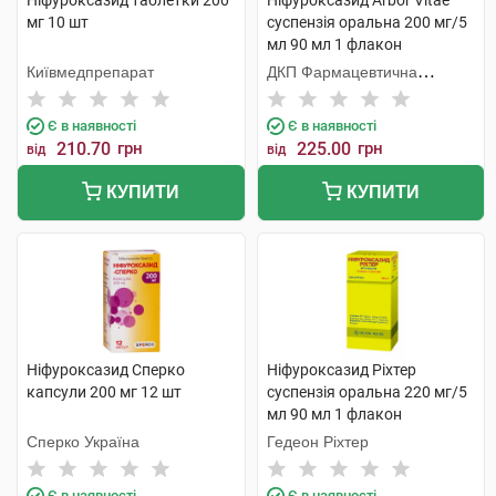
Ніфуроксазид таблетки 200
Ніфуроксазид Arbor Vitae
мг 10 шт
суспензія оральна 200 мг/5
мл 90 мл 1 флакон
Київмедпрепарат
ДКП Фармацевтична
фабрика
Є в наявності
Є в наявності
210.70
грн
225.00
грн
від
від
КУПИТИ
КУПИТИ
Ніфуроксазид Сперко
Ніфуроксазид Ріхтер
капсули 200 мг 12 шт
суспензія оральна 220 мг/5
мл 90 мл 1 флакон
Сперко Україна
Гедеон Ріхтер
Є в наявності
Є в наявності