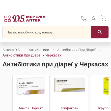
Аптека D.S.
Антибіотики
Антибіотики При Діареї
Антибіотики При Діареї У Черкасах
Антибіотики при діареї у Черкасах
Альфа Нормікс
Ксифаксан
Ніфурок