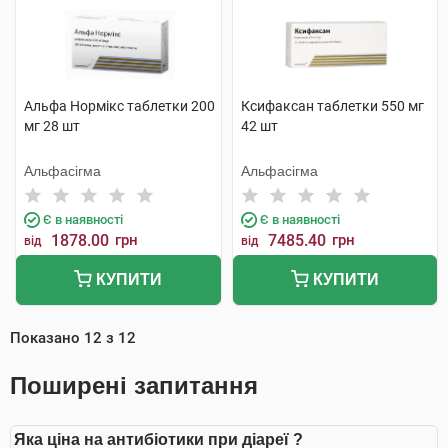
Альфа Нормікс таблетки 200
Ксифаксан таблетки 550 мг
мг 28 шт
42 шт
Альфасігма
Альфасігма
Є в наявності
Є в наявності
1878.00
грн
7485.40
грн
від
від
КУПИТИ
КУПИТИ
Показано
12
з
12
Поширені запитання
Яка ціна на антибіотики при діареї ?