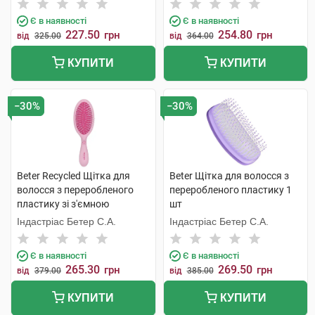
Є в наявності
Є в наявності
227.50
254.80
грн
грн
від
325.00
від
364.00
КУПИТИ
КУПИТИ
−30%
−30%
Beter Recycled Щітка для
Beter Щітка для волосся з
волосся з переробленого
переробленого пластику 1
пластику зі з'ємною
шт
подушечкою 22,5 см 1 шт
Індастріас Бетер С.А.
Індастріас Бетер С.А.
Є в наявності
Є в наявності
265.30
269.50
грн
грн
від
379.00
від
385.00
КУПИТИ
КУПИТИ