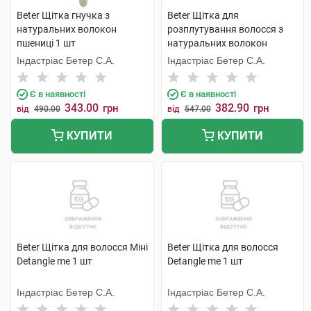
Beter Щітка гнучка з
Beter Щітка для
натуральних волокон
розплутування волосся з
пшениці 1 шт
натуральних волокон
пшениці 1 шт
Індастріас Бетер С.А.
Індастріас Бетер С.А.
Є в наявності
Є в наявності
343.00
382.90
грн
грн
від
490.00
від
547.00
КУПИТИ
КУПИТИ
Beter Щітка для волосся Міні
Beter Щітка для волосся
Detangle me 1 шт
Detangle me 1 шт
Індастріас Бетер С.А.
Індастріас Бетер С.А.