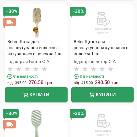
−30%
−30%
Beter Щітка для
Beter Щітка для
розплутування волосся з
розплутування кучерявого
натурального волокна 1 шт
волосся 1 шт
Індастріас Бетер С.А.
Індастріас Бетер С.А.
Є в наявності
Є в наявності
276.50
290.50
грн
грн
від
395.00
від
415.00
КУПИТИ
КУПИТИ
−30%
−30%