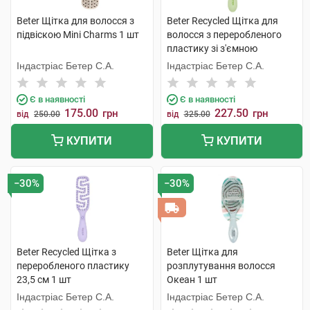
Beter Щітка для волосся з
Beter Recycled Щітка для
підвіскою Mini Сharms 1 шт
волосся з переробленого
пластику зі з'ємною
подушечкою 17,4 см 1 шт
Індастріас Бетер С.А.
Індастріас Бетер С.А.
Є в наявності
Є в наявності
175.00
227.50
грн
грн
від
250.00
від
325.00
КУПИТИ
КУПИТИ
−30%
−30%
Beter Recycled Щітка з
Beter Щітка для
переробленого пластику
розплутування волосся
23,5 см 1 шт
Океан 1 шт
Індастріас Бетер С.А.
Індастріас Бетер С.А.