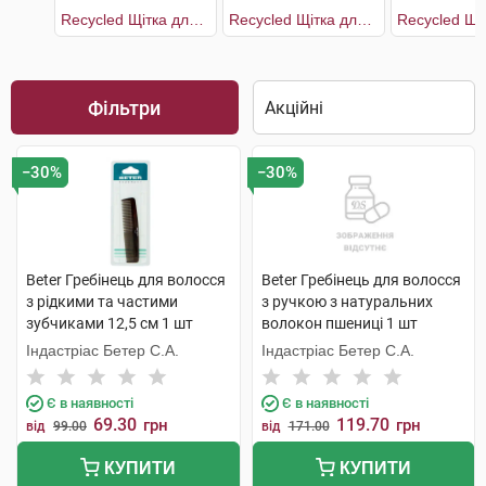
Recycled Щітка для волосся з переробленого пластику зі з'ємною подушечкою 17,4 см
Recycled Щітка для волосся з переробленого пластику зі з'ємною подушечкою 22,5 см
Фільтри
−30%
−30%
Beter Гребінець для волосся
Beter Гребінець для волосся
з рідкими та частими
з ручкою з натуральних
зубчиками 12,5 см 1 шт
волокон пшениці 1 шт
Індастріас Бетер С.А.
Індастріас Бетер С.А.
Є в наявності
Є в наявності
69.30
119.70
грн
грн
від
99.00
від
171.00
КУПИТИ
КУПИТИ