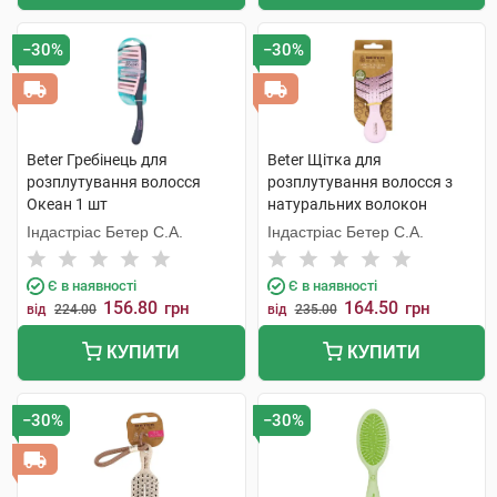
−30%
−30%
Beter Гребінець для
Beter Щітка для
розплутування волосся
розплутування волосся з
Океан 1 шт
натуральних волокон
пшениці Міні 1 шт
Індастріас Бетер С.А.
Індастріас Бетер С.А.
Є в наявності
Є в наявності
156.80
164.50
грн
грн
від
224.00
від
235.00
КУПИТИ
КУПИТИ
−30%
−30%