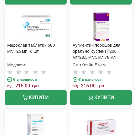
Медоклав таблетки 500
Аугментин порошок для
мг/125 мг 16 шт
оральної суспензії 200
мг/28,5 мг/5 мл 70 мл 1
флакон
Медокемі
СмітКляйн Бічем
Фармасьютикалс
Є в наявності
Є в наявності
215.00
грн
216.00
грн
від
від
КУПИТИ
КУПИТИ