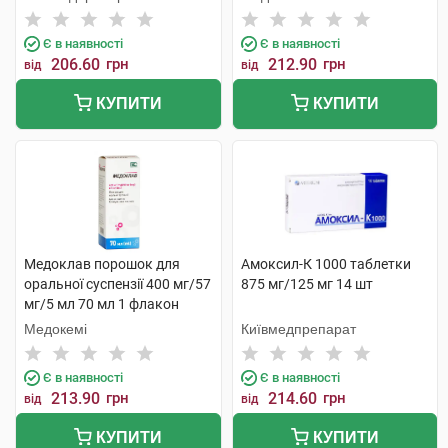
Є в наявності
Є в наявності
206.60
грн
212.90
грн
від
від
КУПИТИ
КУПИТИ
Медоклав порошок для
Амоксил-К 1000 таблетки
оральної суспензії 400 мг/57
875 мг/125 мг 14 шт
мг/5 мл 70 мл 1 флакон
Медокемі
Київмедпрепарат
Є в наявності
Є в наявності
213.90
грн
214.60
грн
від
від
КУПИТИ
КУПИТИ