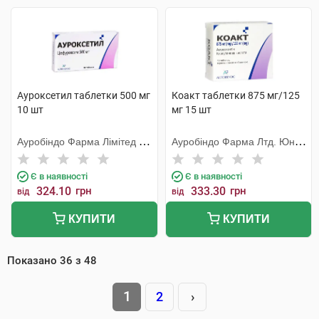
Ауроксетил таблетки 500 мг
Коакт таблетки 875 мг/125
10 шт
мг 15 шт
Ауробіндо Фарма Лімітед -
Ауробіндо Фарма Лтд. Юніт
Юніт ІV
VI
Є в наявності
Є в наявності
324.10
грн
333.30
грн
від
від
КУПИТИ
КУПИТИ
Показано
36
з
48
1
2
›