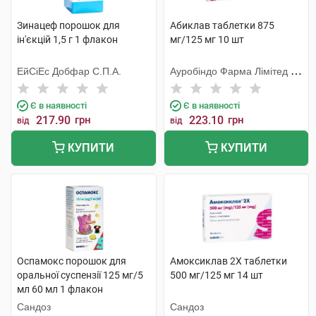
Зинацеф порошок для
Абиклав таблетки 875
ін'єкцій 1,5 г 1 флакон
мг/125 мг 10 шт
ЕйСіЕс Добфар С.П.А.
Ауробіндо Фарма Лімітед -
Юніт ІV
Є в наявності
Є в наявності
217.90
грн
223.10
грн
від
від
КУПИТИ
КУПИТИ
Оспамокс порошок для
Амоксиклав 2Х таблетки
оральної суспензії 125 мг/5
500 мг/125 мг 14 шт
мл 60 мл 1 флакон
Сандоз
Сандоз