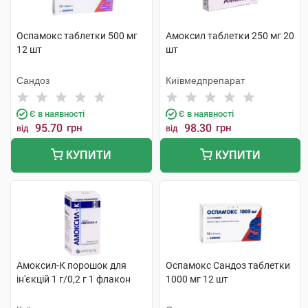
Оспамокс таблетки 500 мг
Амоксил таблетки 250 мг 20
12 шт
шт
Сандоз
Київмедпрепарат
Є в наявності
Є в наявності
95.70
грн
98.30
грн
від
від
КУПИТИ
КУПИТИ
Амоксил-К порошок для
Оспамокс Сандоз таблетки
ін'єкцій 1 г/0,2 г 1 флакон
1000 мг 12 шт