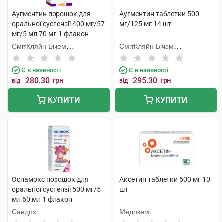
Аугментин порошок для
Аугментин таблетки 500
оральної суспензії 400 мг/57
мг/125 мг 14 шт
мг/5 мл 70 мл 1 флакон
СмітКляйн Бічем
СмітКляйн Бічем
Фармасьютикалс
Фармасьютикалс
Є в наявності
Є в наявності
280.30
грн
295.30
грн
від
від
КУПИТИ
КУПИТИ
Оспамокс порошок для
Аксетин таблетки 500 мг 10
оральної суспензії 500 мг/5
шт
мл 60 мл 1 флакон
Сандоз
Медокемі