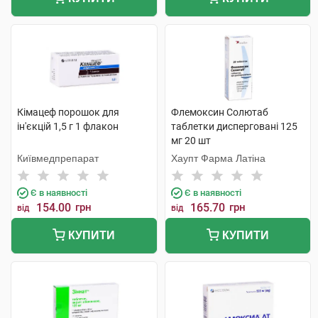
Кімацеф порошок для
Флемоксин Солютаб
ін'єкцій 1,5 г 1 флакон
таблетки дисперговані 125
мг 20 шт
Київмедпрепарат
Хаупт Фарма Латіна
Є в наявності
Є в наявності
154.00
грн
165.70
грн
від
від
КУПИТИ
КУПИТИ