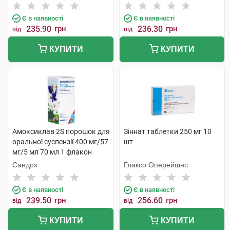
Є в наявності
Є в наявності
235.90
грн
236.30
грн
від
від
КУПИТИ
КУПИТИ
Амоксиклав 2S порошок для
Зіннат таблетки 250 мг 10
оральної суспензії 400 мг/57
шт
мг/5 мл 70 мл 1 флакон
Сандоз
Глаксо Оперейшнс
Є в наявності
Є в наявності
239.50
грн
256.60
грн
від
від
КУПИТИ
КУПИТИ