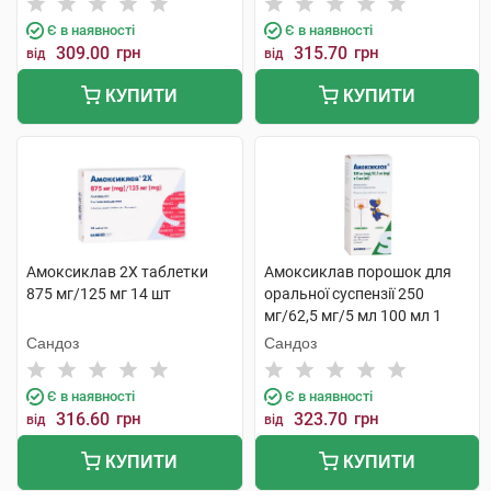
Є в наявності
Є в наявності
309.00
грн
315.70
грн
від
від
КУПИТИ
КУПИТИ
Амоксиклав 2Х таблетки
Амоксиклав порошок для
875 мг/125 мг 14 шт
оральної суспензії 250
мг/62,5 мг/5 мл 100 мл 1
флакон
Сандоз
Сандоз
Є в наявності
Є в наявності
316.60
грн
323.70
грн
від
від
КУПИТИ
КУПИТИ