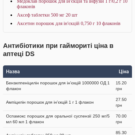
Медоклав порошок для ін'єкцій та інфузій 1 г/0,2 г 10
флаконів
Аксеф таблетки 500 мг 20 шт
Аксетин порошок для ін'єкцій 0,750 г 10 флаконів
Антибіотики при гаймориті ціна в
аптеці DS
Назва
Ціна
Бензилпеніцилін порошок для ін'єкцій 1000000 ОД 1
15.20
флакон
грн
27.50
Ампіцилін порошок для ін'єкцій 1 г 1 флакон
грн
Оспамокс порошок для оральної суспензії 250 мг/5
70.00
мл 60 мл 1 флакон
грн
85.30