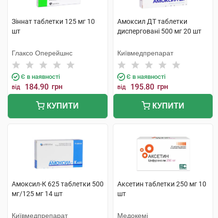
Зіннат таблетки 125 мг 10
Амоксил ДТ таблетки
шт
дисперговані 500 мг 20 шт
Глаксо Оперейшнс
Київмедпрепарат
Є в наявності
Є в наявності
184.90
грн
195.80
грн
від
від
КУПИТИ
КУПИТИ
Амоксил-К 625 таблетки 500
Аксетин таблетки 250 мг 10
мг/125 мг 14 шт
шт
Київмедпрепарат
Медокемі