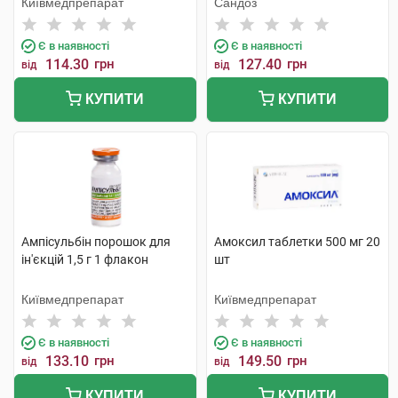
Київмедпрепарат
Сандоз
Є в наявності
Є в наявності
114.30
грн
127.40
грн
від
від
КУПИТИ
КУПИТИ
Ампісульбін порошок для
Амоксил таблетки 500 мг 20
ін'єкцій 1,5 г 1 флакон
шт
Київмедпрепарат
Київмедпрепарат
Є в наявності
Є в наявності
133.10
грн
149.50
грн
від
від
КУПИТИ
КУПИТИ