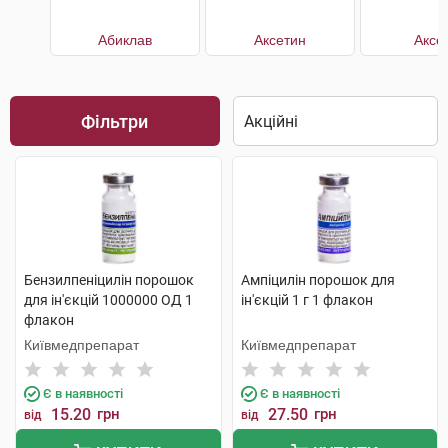
Абиклав
Аксетин
Аксе
Фільтри
Бензилпеніцилін порошок
Ампіцилін порошок для
для ін'єкцій 1000000 ОД 1
ін'єкцій 1 г 1 флакон
флакон
Київмедпрепарат
Київмедпрепарат
Є в наявності
Є в наявності
15.20
грн
27.50
грн
від
від