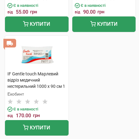
Є в наявності
Є в наявності
55.00
грн
90.00
грн
від
від
КУПИТИ
КУПИТИ
IF Gentle touch Марлевий
відріз медичний
нестерильний 1000 х 90 см 1
шт
Екобинт
Є в наявності
170.00
грн
від
КУПИТИ