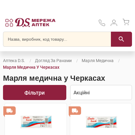
Аптека D.S.
Догляд За Ранами
Марля Медична
Марля Медична У Черкасах
Марля медична у Черкасах
Фільтри