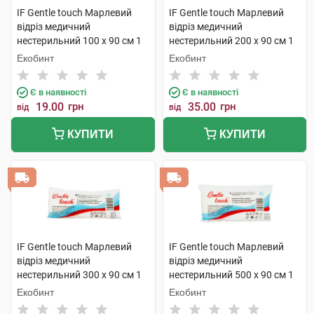
IF Gentle touch Марлевий
IF Gentle touch Марлевий
відріз медичний
відріз медичний
нестерильний 100 х 90 см 1
нестерильний 200 х 90 см 1
шт
шт
Екобинт
Екобинт
Є в наявності
Є в наявності
19.00
грн
35.00
грн
від
від
КУПИТИ
КУПИТИ
IF Gentle touch Марлевий
IF Gentle touch Марлевий
відріз медичний
відріз медичний
нестерильний 300 х 90 см 1
нестерильний 500 х 90 см 1
шт
шт
Екобинт
Екобинт