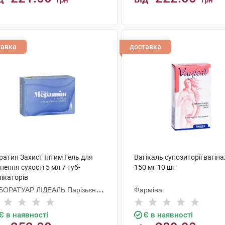
грн
грн
КУПИТИ
КУПИТИ
тавка
доставка
ратин Захист Інтим Гель для
Вагікаль супозиторії вагіна
нення сухості 5 мл 7 туб-
150 мг 10 шт
ікаторів
БОРАТУАР ЛІДЕАЛЬ Парізьєн
Фарміна
 з о.о.
Є в наявності
Є в наявності