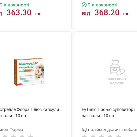
Є в наявності
Є в наявності
363.30
368.20
д
від
грн
грн
КУПИТИ
КУПИТИ
стрелле Флора Плюс капсули
ЕуТилія ПроБіо супозиторії
інальні 10 шт
вагінальні 10 шт
ьпен Фарма
ІДІ італійські дієтичні добав