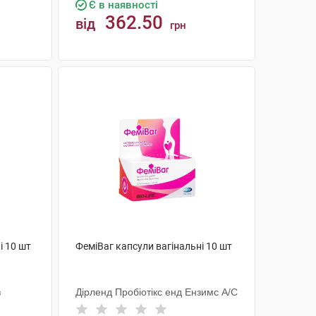
Є в наявності
362.50
від
грн
КУПИТИ
і 10 шт
ФеміВаг капсули вагінальні 10 шт
з
Дірленд Пробіотікс енд Ензимс А/С