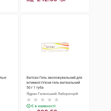
грн
КУПИТИ
льні
Вагісан Гель зволожувальний для
інтимної гігієни гель вагінальний
50 г 1 туба
Ядран-Галенський Лабораторій
Є в наявності