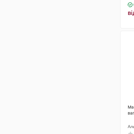
ві
Ма
ваг
Ал