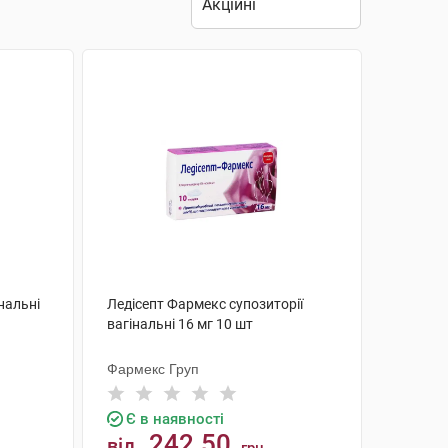
нальні
Ледісепт Фармекс супозиторії
вагінальні 16 мг 10 шт
Фармекс Груп
Є в наявності
242.50
від