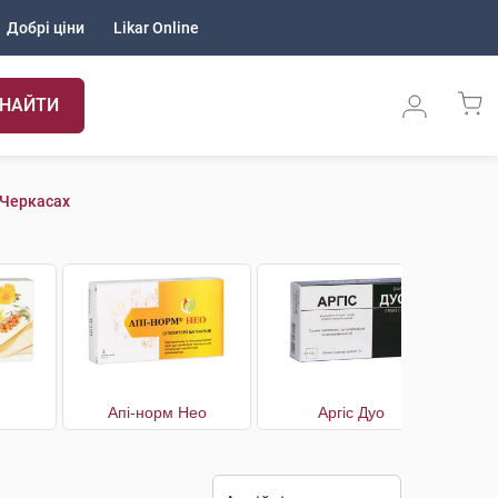
Добрі ціни
Likar Online
НАЙТИ
 Черкасах
Апі-норм Нео
Аргіс Дуо