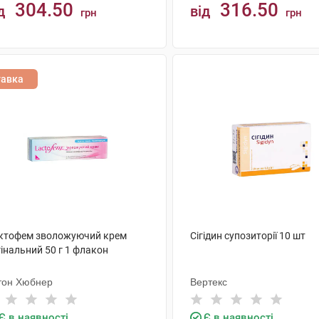
304.50
316.50
д
від
грн
грн
КУПИТИ
КУПИТИ
тавка
ктофем зволожуючий крем
Сігідин супозиторії 10 шт
інальний 50 г 1 флакон
тон Хюбнер
Вертекс
Є в наявності
Є в наявності