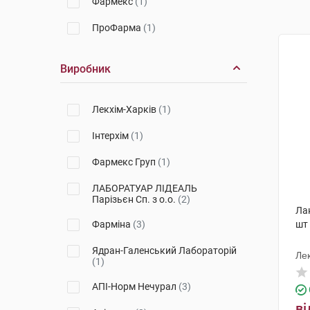
Фармекс
(1)
ПроФарма
(1)
Виробник
Лекхім-Харків
(1)
Інтерхім
(1)
Фармекс Груп
(1)
ЛАБОРАТУАР ЛІДЕАЛЬ
Парізьєн Сп. з о.о.
(2)
Лак
Фарміна
(3)
шт
Ядран-Галенський Лабораторій
Лек
(1)
АПІ-Норм Нечурал
(3)
ві