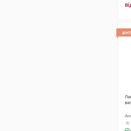
ві
Олівін Фарм ТОВ
(1)
Ананта Медікеар
(1)
Егіс
(1)
дос
Фарма-Дерма
(1)
Группо Фармаімпреса
(3)
Біосе
(1)
Харківська фармацевтична
фабрика
(3)
Біоділ Фармасьютікал Пвт. Лтд.
(1)
Ла
ваг
Цидоніа
(3)
Червона зірка
(1)
Ан
Здравофарм
(1)