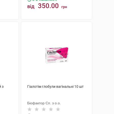
350.00
від
грн
КУПИТИ
 з
Гіалотім глобули вагінальні 10 шт
Біофактор Сп. з о.о.