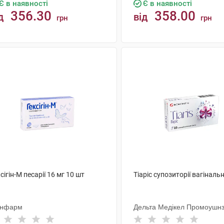
Є в наявності
Є в наявності
356.30
358.00
д
від
грн
грн
КУПИТИ
КУПИТИ
сігін-М песарії 16 мг 10 шт
Тіаріс супозиторії вагінальн
нфарм
Дельта Медікел Промоушн