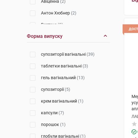
Авіценна
(2)
Антон Хюбнер
(2)
Вертекс
(3)
дос
Форма випуску
Біодеал Фармасьютікалс
(1)
Кора Корпорейшн Лімітед
(1)
супозиторії вагінальні
(39)
Біофактор Сп. з о.о.
(1)
таблетки вагінальні
(3)
Монфарм
(7)
гель вагінальний
(13)
Дельта Медікел Промоушнз
(1)
супозиторії
(5)
Дірленд Пробіотікс енд Ензимс
Ме
А/С
(1)
крем вагінальний
(1)
усу
апл
Альпен Фарма
(2)
капсули
(7)
ЛА
ІДІ італійські дієтичні добавки
Сп.
порошок
(1)
(2)
глобули вагінальні
(1)