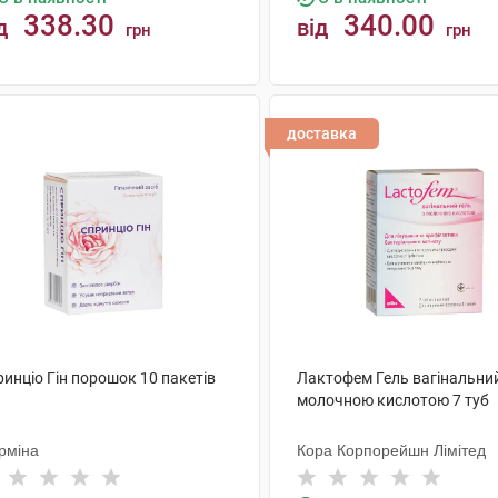
338.30
340.00
д
від
грн
грн
КУПИТИ
КУПИТИ
доставка
инціо Гін порошок 10 пакетів
Лактофем Гель вагінальний
молочною кислотою 7 туб
рміна
Кора Корпорейшн Лімітед