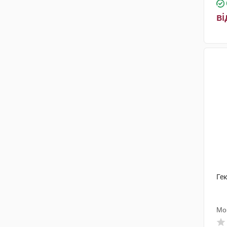
Прокер Хелс Іберія С.Л.
(1)
ві
Перфект Кеа Дістрібьюшн
(1)
Уріак Італі С.р.л.
(1)
Фармфілд
(1)
Гек
Мо