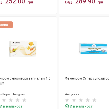
252.00
289.90
д
від
грн
грн
КУПИТИ
КУПИТИ
тавка
-норм супозиторії вагінальні 1,5
Фаменорм Супер супозиторі
 шт
І-Норм Нечурал
Авіценна
Є в наявності
Є в наявності