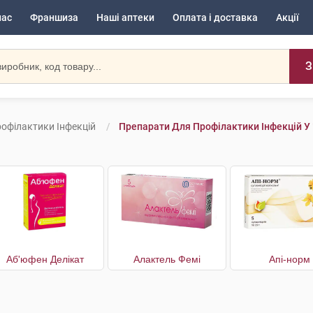
нас
Франшиза
Наші аптеки
Оплата і доставка
Акції
З
офілактики Інфекцій
Препарати Для Профілактики Інфекцій У
Аб'юфен Делікат
Алактель Фемі
Апі-норм