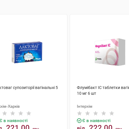
товаг супозиторії вагінальні 5
Флумібакт IC таблетки вагі
10 мг 6 шт
хім-Харків
Інтерхім
Є в наявності
Є в наявності
221.00
222.00
д
від