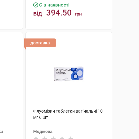
Є в наявності
394.50
від
грн
КУПИТИ
доставка
Флуомізин таблетки вагінальні 10
мг 6 шт
ки
Медінова