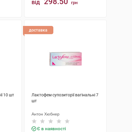
298.50
від
грн
КУПИТИ
доставка
ї 10 шт
Лактофем супозиторії вагінальні 7
шт
Антон Хюбнер
Є в наявності