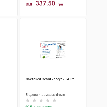
337.50
від
грн
КУПИТИ
Лактокен Фемін капсули 14 шт
Біодеал Фармасьютікалс
Є в наявності